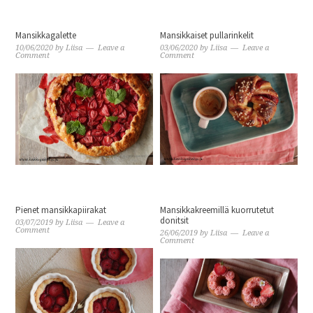
Mansikkagalette
Mansikkaiset pullarinkelit
10/06/2020
by
Liisa
Leave a
03/06/2020
by
Liisa
Leave a
Comment
Comment
Pienet mansikkapiirakat
Mansikkakreemillä kuorrutetut
donitsit
03/07/2019
by
Liisa
Leave a
Comment
26/06/2019
by
Liisa
Leave a
Comment