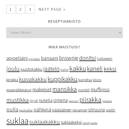
1
2
3
NEXT PAGE »
RESEPTIARKISTO
MIKÄ MAISTUISI?
donitsi
brownie
appelsiini
banaani
halloween
aprikoosi
kakku
kaneli
joulu
keksi
jäätelö
juustokakku
kahvi
kuppikakku
kuivakakku
kurpitsa
kirsikka
leivos
mansikka
makeiset
muffinssi
maapähkinävoi
manteli
piirakka
mustikka
omena
nutella
mysli
pannari
pistaasi
pulla
pähkinä
sitruuna
pääsiäinen
raparperi
speltti
puolukka
suklaa
suklaakakku
suklaakeksi
tuorejuusto