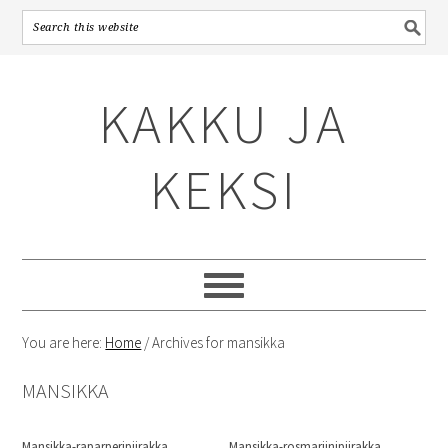
Skip
Skip
Skip
to
to
to
KAKKU JA
primary
content
primary
navigation
sidebar
KEKSI
You are here:
Home
/
Archives for mansikka
MANSIKKA
Mansikka-raparperipiirakka
Mansikka-rosmariinipiirakka