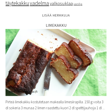
vadelma
täytekakku
valkosuklaa
vanilja
LISÄÄ HERKKUJA
LIMEKAKKU
Pirteä limekakku kostutetaan makealla limesiirapilla. 150 g voita 3
dl sokeria 3 munaa 2 limen raastettu kuori 2 dl spelttijauhoja 1 dl ...