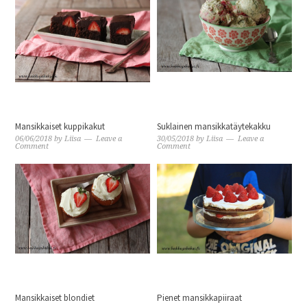
Mansikkaiset kuppikakut
Suklainen mansikkatäytekakku
06/06/2018
by
Liisa
Leave a
30/05/2018
by
Liisa
Leave a
Comment
Comment
Mansikkaiset blondiet
Pienet mansikkapiiraat