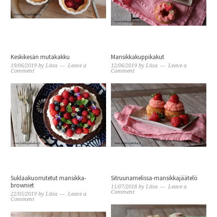
Keskikesän mutakakku
Mansikkakuppikakut
19/06/2019
by
Liisa
Leave a
12/06/2019
by
Liisa
Leave a
Comment
Comment
Suklaakuorrutetut mansikka-
Sitruunamelissa-mansikkajäätelö
browniet
11/07/2018
by
Liisa
Leave a
Comment
22/05/2019
by
Liisa
Leave a
Comment