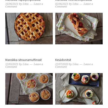
16/06/2021
by
Liisa
Leave a
02/06/2021
by
Liisa
Leave a
Comment
Comment
Mansikka-sitruunamuffinssit
Kesädonitsit
12/05/2021
by
Liisa
Leave a
22/07/2020
by
Liisa
Leave a
Comment
Comment