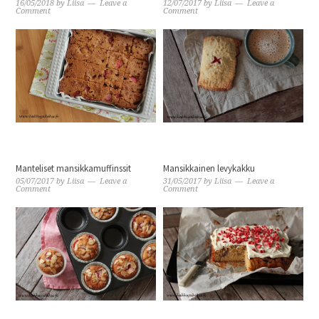
16/05/2018
by
Liisa
Leave a
12/07/2017
by
Liisa
Leave a
Comment
Comment
Manteliset mansikkamuffinssit
Mansikkainen levykakku
05/07/2017
by
Liisa
Leave a
31/05/2017
by
Liisa
Leave a
Comment
Comment