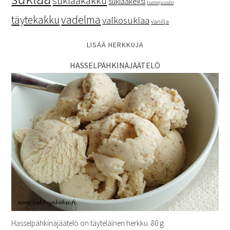
suklaakakku
suklaakeksi
tuorejuusto
vadelma
täytekakku
valkosuklaa
vanilja
LISÄÄ HERKKUJA
HASSELPÄHKINÄJÄÄTELÖ
Hasselpähkinäjäätelö on täyteläinen herkku. 80 g