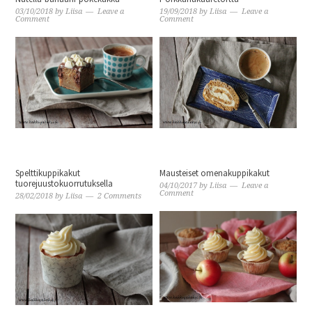
03/10/2018
by
Liisa
Leave a
19/09/2018
by
Liisa
Leave a
Comment
Comment
Spelttikuppikakut
Mausteiset omenakuppikakut
tuorejuustokuorrutuksella
04/10/2017
by
Liisa
Leave a
Comment
28/02/2018
by
Liisa
2 Comments