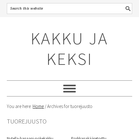
Skip
Skip
Skip
to
to
to
KAKKU JA
primary
content
primary
navigation
sidebar
KEKSI
You are here:
Home
/
Archives for tuorejuusto
TUOREJUUSTO
Nutella-banaani-pokekakku
Porkkanakääretorttu