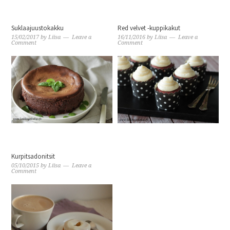
Suklaajuustokakku
Red velvet -kuppikakut
15/02/2017
by
Liisa
Leave a
16/11/2016
by
Liisa
Leave a
Comment
Comment
Kurpitsadonitsit
05/10/2015
by
Liisa
Leave a
Comment