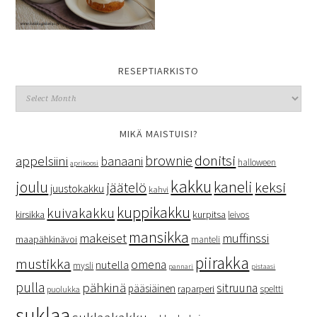
RESEPTIARKISTO
MIKÄ MAISTUISI?
donitsi
brownie
appelsiini
banaani
halloween
aprikoosi
kakku
kaneli
joulu
keksi
jäätelö
juustokakku
kahvi
kuppikakku
kuivakakku
kurpitsa
kirsikka
leivos
mansikka
makeiset
muffinssi
maapähkinävoi
manteli
piirakka
mustikka
omena
nutella
mysli
pannari
pistaasi
pulla
pähkinä
sitruuna
pääsiäinen
raparperi
speltti
puolukka
suklaa