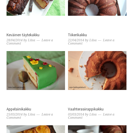
Keväinen täytekakku
Tiikerikakku
28/04/2014
by
Liisa
Leave a
22/04/2014
by
Liisa
Leave a
Comment
Comment
Appelsiinikakku
Vaahterasiirappikakku
25/03/2014
by
Liisa
Leave a
03/03/2014
by
Liisa
Leave a
Comment
Comment