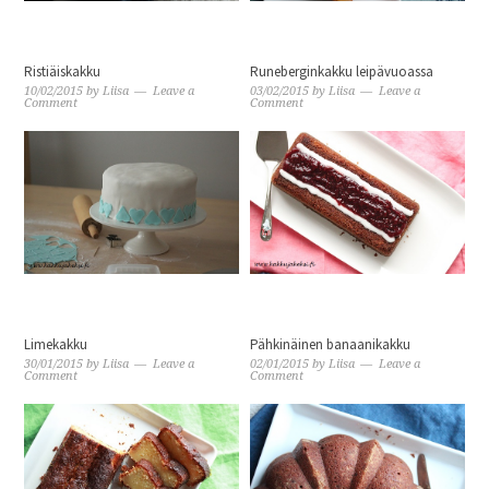
Ristiäiskakku
Runeberginkakku leipävuoassa
10/02/2015
by
Liisa
Leave a
03/02/2015
by
Liisa
Leave a
Comment
Comment
Limekakku
Pähkinäinen banaanikakku
30/01/2015
by
Liisa
Leave a
02/01/2015
by
Liisa
Leave a
Comment
Comment