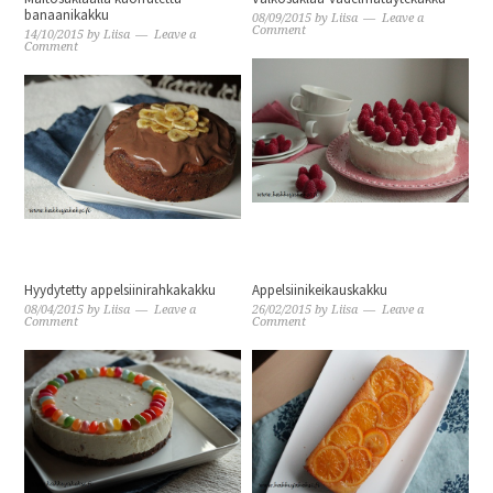
banaanikakku
08/09/2015
by
Liisa
Leave a
Comment
14/10/2015
by
Liisa
Leave a
Comment
Hyydytetty appelsiinirahkakakku
Appelsiinikeikauskakku
08/04/2015
by
Liisa
Leave a
26/02/2015
by
Liisa
Leave a
Comment
Comment