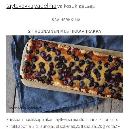
vadelma
täytekakku
valkosuklaa
vanilja
LISÄÄ HERKKUJA
SITRUUNAINEN MUSTIKKAPIIRAKKA
Raikkaan mustikkapiirakan täytteessä maistuu ihana lemon curd.
Piirakkapohja: 3 dl jauhoja1 dl sokeria0,25 tl suolaa120 g voita2 –