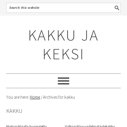
Skip
Skip
Skip
to
to
to
KAKKU JA
primary
content
primary
navigation
sidebar
KEKSI
You are here:
Home
/
Archives for kakku
KAKKU
Maitosuklaalla kuorrutettu
Valkosuklaa-vadelmatäytekakku