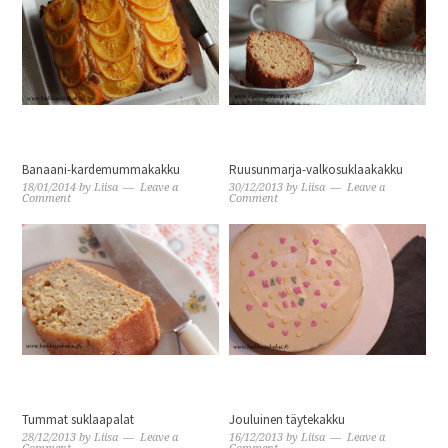
Banaani-kardemummakakku
Ruusunmarja-valkosuklaakakku
18/01/2014
by
Liisa
Leave a
30/12/2013
by
Liisa
Leave a
Comment
Comment
Tummat suklaapalat
Jouluinen täytekakku
28/12/2013
by
Liisa
Leave a
16/12/2013
by
Liisa
Leave a