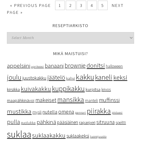
« PREVIOUS PAGE
1
2
3
4
5
NEXT
PAGE »
RESEPTIARKISTO
MIKÄ MAISTUISI?
donitsi
brownie
appelsiini
banaani
halloween
aprikoosi
kakku
kaneli
joulu
keksi
jäätelö
juustokakku
kahvi
kuppikakku
kuivakakku
kurpitsa
kirsikka
leivos
mansikka
makeiset
muffinssi
maapähkinävoi
manteli
piirakka
mustikka
omena
nutella
mysli
pannari
pistaasi
pulla
pähkinä
sitruuna
pääsiäinen
raparperi
speltti
puolukka
suklaa
suklaakakku
suklaakeksi
tuorejuusto