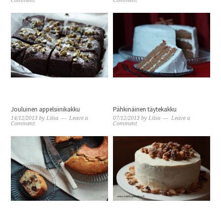
Comment
Comment
Jouluinen appelsiinikakku
Pähkinäinen täytekakku
14/12/2013
by
Liisa
Leave a
07/12/2013
by
Liisa
Leave a
Comment
Comment