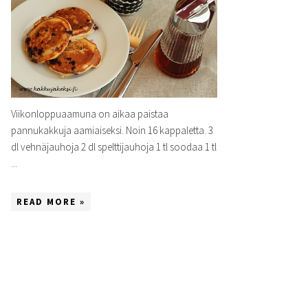
Viikonloppuaamuna on aikaa paistaa
pannukakkuja aamiaiseksi. Noin 16 kappaletta. 3
dl vehnäjauhoja 2 dl spelttijauhoja 1 tl soodaa 1 tl
...
READ MORE »