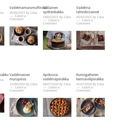
Vadelmamurumuffinssit
Suklainen
Vadelma-
synttärikakku
tahinibrowniet
isa
30/06/2021
by
Liisa
Leave a
19/05/2021
by
Liisa
05/05/2021
by
Liisa
Comment
Leave a
Leave a
Comment
Comment
kakku
Vadelmainen
Aprikoosi-
Kuningattaren
murupiiras
vadelmapiirakka
kermaviilipiirakka
isa
12/08/2020
by
Liisa
08/07/2020
by
Liisa
01/07/2020
by
Liisa
Leave a
Leave a
Leave a
Comment
Comment
Comment