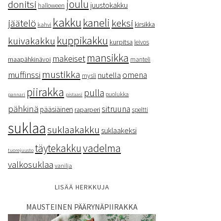
donitsi
joulu
juustokakku
halloween
kakku
kaneli
keksi
jäätelö
kirsikka
kahvi
kuppikakku
kuivakakku
kurpitsa
leivos
mansikka
makeiset
maapähkinävoi
manteli
mustikka
muffinssi
omena
nutella
mysli
piirakka
pulla
puolukka
pannari
pistaasi
pähkinä
sitruuna
pääsiäinen
raparperi
speltti
suklaa
suklaakakku
suklaakeksi
vadelma
täytekakku
tuorejuusto
valkosuklaa
vanilja
LISÄÄ HERKKUJA
MAUSTEINEN PÄÄRYNÄPIIRAKKA