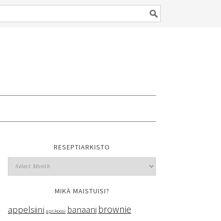
RESEPTIARKISTO
MIKÄ MAISTUISI?
brownie
appelsiini
banaani
aprikoosi