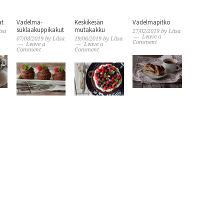
at
Vadelma-
Keskikesän
Vadelmapitko
suklaakuppikakut
mutakakku
isa
27/02/2019
by
Liisa
Leave a
07/08/2019
by
Liisa
19/06/2019
by
Liisa
Comment
Leave a
Leave a
Comment
Comment