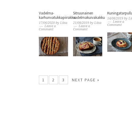
Vadelma-
Sitruunainen
Kuningatarpull
karhunvatukkapiirakka
vadelmakuivakakku
14/08/2019
by
Li
Leave a
17/06/2020
by
Liisa
21/08/2019
by
Liisa
Comment
Leave a
Leave a
Comment
Comment
1
2
3
NEXT PAGE »