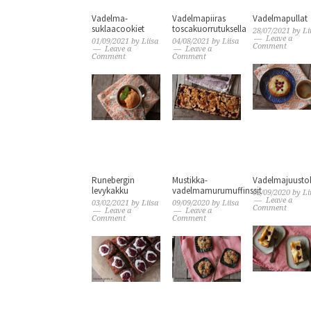
Vadelma-
Vadelmapiiras
Vadelmapullat
suklaacookiet
toscakuorrutuksella
28/07/2021
by
Li
Leave a
01/09/2021
by
Liisa
04/08/2021
by
Liisa
Comment
Leave a
Leave a
Comment
Comment
Runebergin
Mustikka-
Vadelmajuusto
levykakku
vadelmamurumuffinssit
02/09/2020
by
Li
Leave a
03/02/2021
by
Liisa
09/09/2020
by
Liisa
Comment
Leave a
Leave a
Comment
Comment