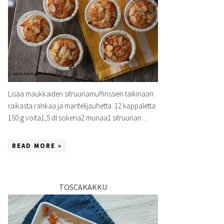
Lisää maukkaiden sitruunamuffinssien taikinaan
raikasta rahkaa ja mantelijauhetta. 12 kappaletta
150 g voita1,5 dl sokeria2 munaa1 sitruunan ...
READ MORE »
TOSCAKAKKU