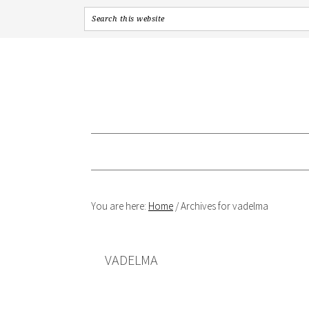
Skip
Skip
Skip
to
to
to
primary
content
primary
navigation
sidebar
You are here:
Home
/
Archives for vadelma
VADELMA