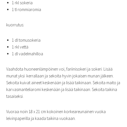
1 rkl sokeria
1 tl rommiaromia
kuorrutus:
1 dl tomusokeria
1 rkl vettä
1 dl vadelmahilloa
Vaahdota huoneenlämpöinen voi, fariinisokeri ja sokeri. Lisää
munat yksi kerrallaan ja sekoita hyvin jokaisen munan jälkeen.
Sekoita kuivat aineet keskenään ja lisää taikinaan. Sekoita maito ja
karvasmanteliaromi keskenään ja lisää taikinaan. Sekoita taikina
tasaiseksi.
Vuoraa noin 18 x 21 cm kokoinen korkeareunainen vuoka
leivinpaperilla ja kaada taikina vuokaan.