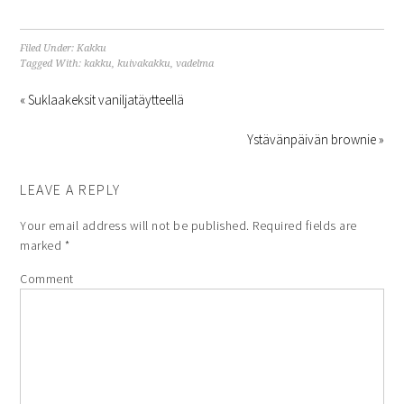
Filed Under:
Kakku
Tagged With:
kakku
,
kuivakakku
,
vadelma
« Suklaakeksit vaniljatäytteellä
Ystävänpäivän brownie »
LEAVE A REPLY
Your email address will not be published.
Required fields are
marked
*
Comment