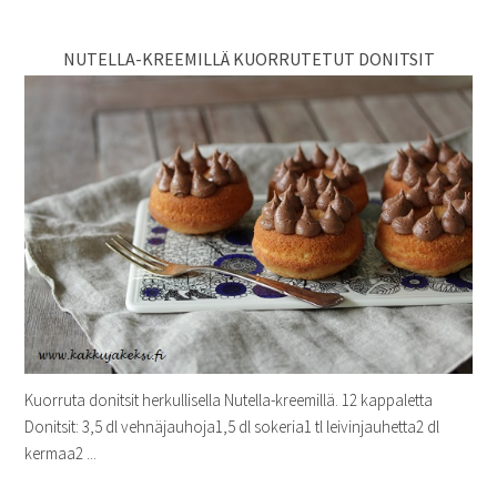
NUTELLA-KREEMILLÄ KUORRUTETUT DONITSIT
Kuorruta donitsit herkullisella Nutella-kreemillä. 12 kappaletta
Donitsit: 3,5 dl vehnäjauhoja1,5 dl sokeria1 tl leivinjauhetta2 dl
kermaa2 ...