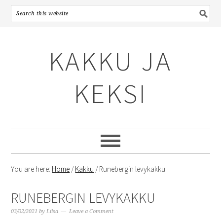
Skip
Skip
Skip
to
to
to
KAKKU JA
primary
content
primary
navigation
sidebar
KEKSI
You are here:
Home
/
Kakku
/
Runebergin levykakku
RUNEBERGIN LEVYKAKKU
03/02/2021
by
Liisa
Leave a Comment