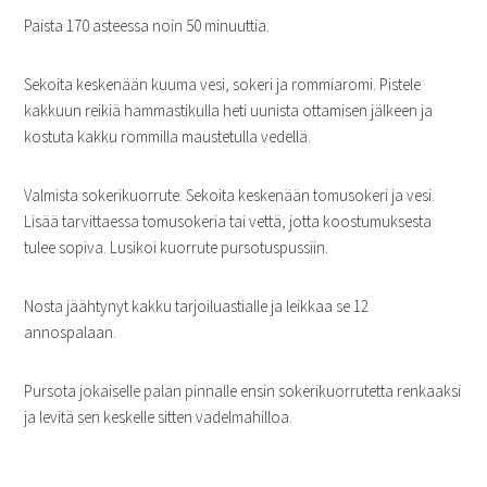
Paista 170 asteessa noin 50 minuuttia.
Sekoita keskenään kuuma vesi, sokeri ja rommiaromi. Pistele
kakkuun reikiä hammastikulla heti uunista ottamisen jälkeen ja
kostuta kakku rommilla maustetulla vedellä.
Valmista sokerikuorrute. Sekoita keskenään tomusokeri ja vesi.
Lisää tarvittaessa tomusokeria tai vettä, jotta koostumuksesta
tulee sopiva. Lusikoi kuorrute pursotuspussiin.
Nosta jäähtynyt kakku tarjoiluastialle ja leikkaa se 12
annospalaan.
Pursota jokaiselle palan pinnalle ensin sokerikuorrutetta renkaaksi
ja levitä sen keskelle sitten vadelmahilloa.