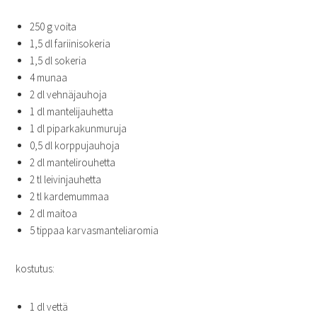
250 g voita
1,5 dl fariinisokeria
1,5 dl sokeria
4 munaa
2 dl vehnäjauhoja
1 dl mantelijauhetta
1 dl piparkakunmuruja
0,5 dl korppujauhoja
2 dl mantelirouhetta
2 tl leivinjauhetta
2 tl kardemummaa
2 dl maitoa
5 tippaa karvasmanteliaromia
kostutus:
1 dl vettä