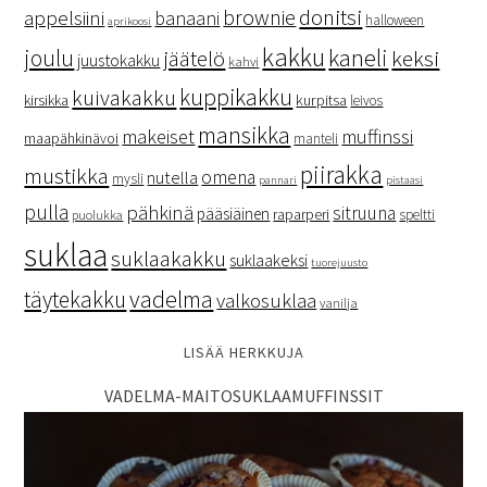
donitsi
brownie
appelsiini
banaani
halloween
aprikoosi
kakku
kaneli
joulu
keksi
jäätelö
juustokakku
kahvi
kuppikakku
kuivakakku
kurpitsa
kirsikka
leivos
mansikka
makeiset
muffinssi
maapähkinävoi
manteli
piirakka
mustikka
omena
nutella
mysli
pannari
pistaasi
pulla
pähkinä
sitruuna
pääsiäinen
raparperi
speltti
puolukka
suklaa
suklaakakku
suklaakeksi
tuorejuusto
vadelma
täytekakku
valkosuklaa
vanilja
LISÄÄ HERKKUJA
VADELMA-MAITOSUKLAAMUFFINSSIT