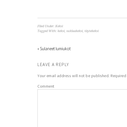
Filed Under:
Keksi
Tagged With:
keksi
,
suklaakeksi
,
täytekeksi
« Sulaneet lumiukot
LEAVE A REPLY
Your email address will not be published.
Required 
Comment