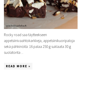
Rocky road saa täytteekseen
appelsiinivaahtokarkkeja, appelsiinikuoripaloja
sekä pähkinöitä. 16 palaa 250 g suklaata 30 g
suolatonta ...
READ MORE »