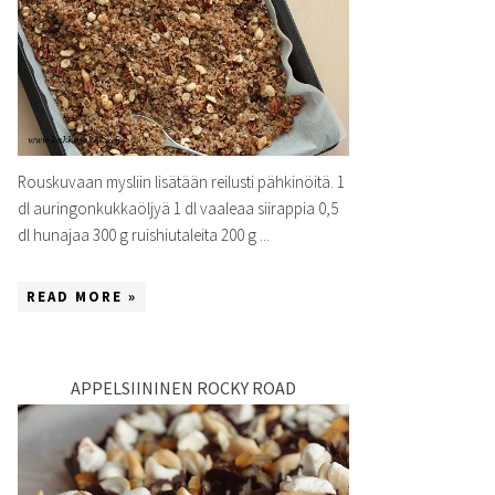
Rouskuvaan mysliin lisätään reilusti pähkinöitä. 1
dl auringonkukkaöljyä 1 dl vaaleaa siirappia 0,5
dl hunajaa 300 g ruishiutaleita 200 g ...
READ MORE »
APPELSIININEN ROCKY ROAD