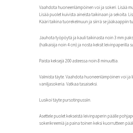
Vaahdota huoneenlämpöinen voi ja sokeri. Lisää muna
Lisää puolet kuivista aineista taikinaan ja sekoita. Li
Kääri taikina tuorekelmuun ja siirrä se jääkaappiin 
Jauhota työpöytä ja kauli taikinasta noin 3 mm paksu
(halkaisija noin 4 cm) ja nosta keksit leivinpaperilla suo
Paista keksejä 200 asteessa noin 8 minuuttia.
Valmista täyte. Vaahdota huoneenlämpöinen voi ja l
vaniljasokeria. Vatkaa tasaiseksi.
Lusikoi täyte pursotinpussiin.
Asettele puolet kekseistä leivinpaperin päälle pohjap
sokerikreemiä ja paina toinen keksi kuorrutteen päälle 