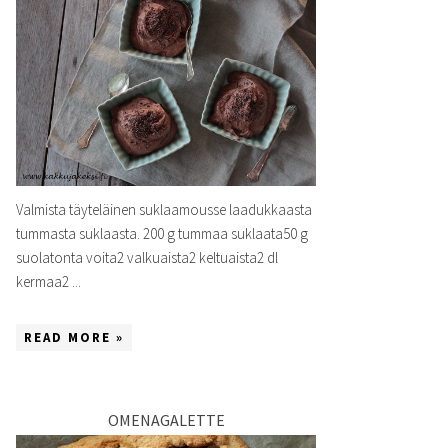
Valmista täyteläinen suklaamousse laadukkaasta
tummasta suklaasta. 200 g tummaa suklaata50 g
suolatonta voita2 valkuaista2 keltuaista2 dl
kermaa2 ...
READ MORE »
OMENAGALETTE