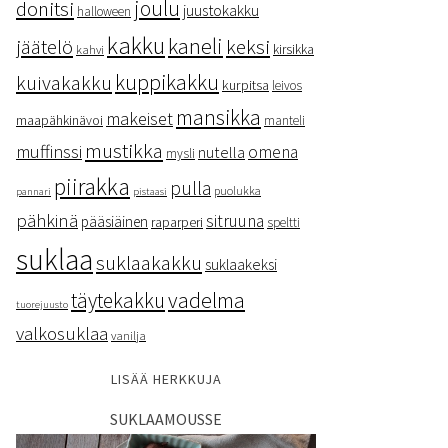
donitsi
joulu
juustokakku
halloween
kakku
kaneli
keksi
jäätelö
kirsikka
kahvi
kuppikakku
kuivakakku
kurpitsa
leivos
mansikka
makeiset
maapähkinävoi
manteli
mustikka
muffinssi
omena
nutella
mysli
piirakka
pulla
puolukka
pannari
pistaasi
pähkinä
sitruuna
pääsiäinen
raparperi
speltti
suklaa
suklaakakku
suklaakeksi
vadelma
täytekakku
tuorejuusto
valkosuklaa
vanilja
LISÄÄ HERKKUJA
SUKLAAMOUSSE