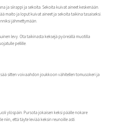
 ja siirappi ja sekoita. Sekoita kuivat aineet keskenään.
sää maito ja loput kuivat aineet ja sekoita taikina tasaiseksi.
tunniksi jähmettymään.
inen levy. Ota taikinasta keksejä pyöreällä muotilla
jatulle pellille.
isää sitten voivaahdon joukkoon vähitellen tomusokeri ja
uoli ylöspäin. Pursota jokaisen keksi päälle nokare
niin, että täyte leviää keksin reunoille asti.