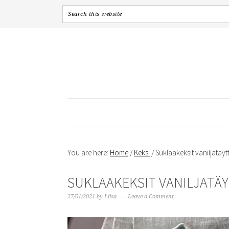
Skip
Skip
Skip
to
to
to
primary
content
primary
navigation
sidebar
You are here:
Home
/
Keksi
/
Suklaakeksit vaniljatäytt
SUKLAAKEKSIT VANILJATÄ
27/01/2021
by
Liisa
Leave a Comment