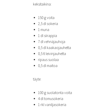
keksitaikina:
150 g voita
2,5 dl sokeria
1 muna
1 dl siirappia
7 dl vehnäjauhoja
0,5 dl kaakaojauhetta
0,5 tl leivinjauhetta
ripaus suolaa
0,5 dl maitoa
täyte:
100 g suolatonta voita
4 dl tomusokeria
1 rkl vaniljasokeria