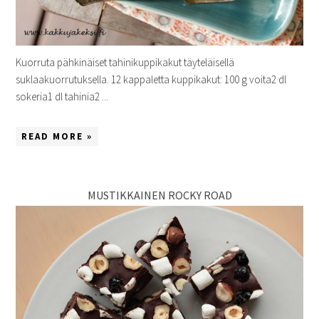
Kuorruta pähkinäiset tahinikuppikakut täyteläisellä
suklaakuorrutuksella. 12 kappaletta kuppikakut: 100 g voita2 dl
sokeria1 dl tahinia2 ...
READ MORE »
MUSTIKKAINEN ROCKY ROAD