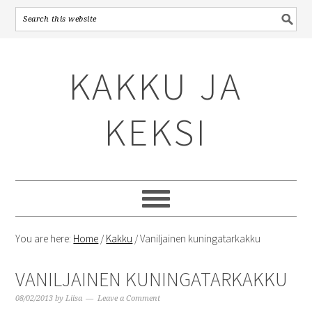
Skip
Skip
Skip
to
to
to
KAKKU JA
primary
content
primary
navigation
sidebar
KEKSI
You are here:
Home
/
Kakku
/
Vaniljainen kuningatarkakku
VANILJAINEN KUNINGATARKAKKU
08/02/2013
by
Liisa
Leave a Comment