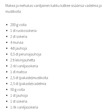
Makea ja mehukas vaniljainen kakku kätkee sisäänsä vadelmia ja
mustikoita.
200 g voita
1 dl ruokosokeria
2 dl sokeria
4 munaa
4dl jauhoja
0,5 dl perunajauhoja
2 tl leivinjauhetta
2 rkl vaniljasokeria
1 dl maitoa
2,5 dl (pakaste)mustikoita
2,5 dl (pakaste)vadelmia
50 g voita
1 dl jauhoja
1 dl sokeria
1 rlk vaniljasokeria