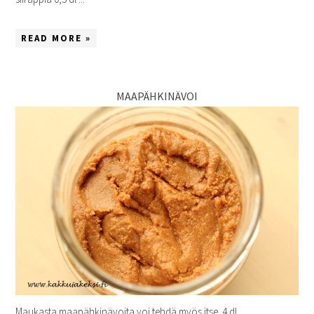
READ MORE »
MAAPÄHKINÄVOI
Maukasta maapähkinävoita voi tehdä myös itse. 4 dl