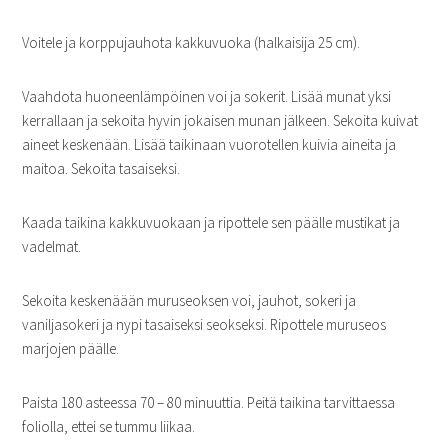
Voitele ja korppujauhota kakkuvuoka (halkaisija 25 cm).
Vaahdota huoneenlämpöinen voi ja sokerit. Lisää munat yksi
kerrallaan ja sekoita hyvin jokaisen munan jälkeen. Sekoita kuivat
aineet keskenään. Lisää taikinaan vuorotellen kuivia aineita ja
maitoa. Sekoita tasaiseksi.
Kaada taikina kakkuvuokaan ja ripottele sen päälle mustikat ja
vadelmat.
Sekoita keskenäään muruseoksen voi, jauhot, sokeri ja
vaniljasokeri ja nypi tasaiseksi seokseksi. Ripottele muruseos
marjojen päälle.
Paista 180 asteessa 70 – 80 minuuttia. Peitä taikina tarvittaessa
foliolla, ettei se tummu liikaa.