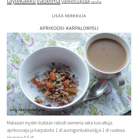
vadelma
täytekakku
valkosuklaa
vanilja
LISÄÄ HERKKUJA
APRIKOOSI-KARPALOMYSLI
Makeaan mysliin lisätään reilusti siemeniä sekä kuivattuja
aprikooseja ja karpaloita. 1 dl auringonkukkaöljyä 1 dl vaaleaa
siirappia 0,5 dl ...