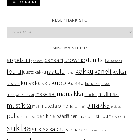
RESEPTIARKISTO
MIKÄ MAISTUISI?
donitsi
brownie
appelsiini
banaani
halloween
aprikoosi
kakku
kaneli
joulu
keksi
jäätelö
juustokakku
kahvi
kuppikakku
kuivakakku
kurpitsa
kirsikka
leivos
mansikka
makeiset
muffinssi
maapähkinävoi
manteli
piirakka
mustikka
omena
nutella
mysli
pannari
pistaasi
pulla
pähkinä
sitruuna
pääsiäinen
raparperi
speltti
puolukka
suklaa
suklaakakku
suklaakeksi
tuorejuusto