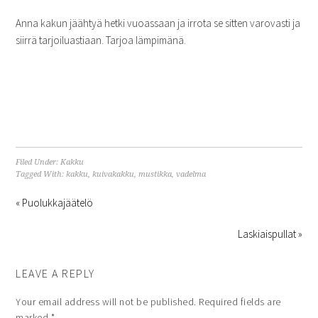
Anna kakun jäähtyä hetki vuoassaan ja irrota se sitten varovasti ja
siirrä tarjoiluastiaan. Tarjoa lämpimänä.
Filed Under:
Kakku
Tagged With:
kakku
,
kuivakakku
,
mustikka
,
vadelma
« Puolukkajäätelö
Laskiaispullat »
LEAVE A REPLY
Your email address will not be published.
Required fields are
marked
*