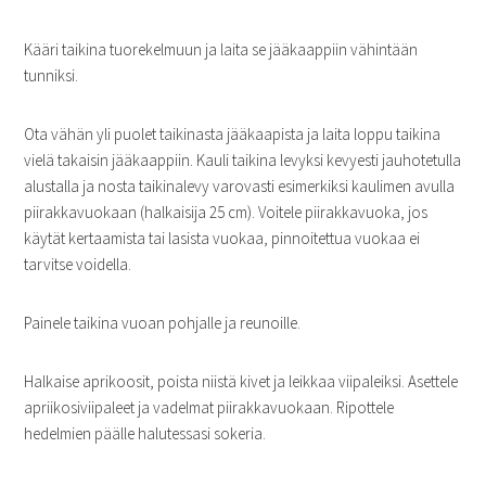
Kääri taikina tuorekelmuun ja laita se jääkaappiin vähintään
tunniksi.
Ota vähän yli puolet taikinasta jääkaapista ja laita loppu taikina
vielä takaisin jääkaappiin. Kauli taikina levyksi kevyesti jauhotetulla
alustalla ja nosta taikinalevy varovasti esimerkiksi kaulimen avulla
piirakkavuokaan (halkaisija 25 cm). Voitele piirakkavuoka, jos
käytät kertaamista tai lasista vuokaa, pinnoitettua vuokaa ei
tarvitse voidella.
Painele taikina vuoan pohjalle ja reunoille.
Halkaise aprikoosit, poista niistä kivet ja leikkaa viipaleiksi. Asettele
apriikosiviipaleet ja vadelmat piirakkavuokaan. Ripottele
hedelmien päälle halutessasi sokeria.