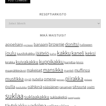
RESEPTIARKISTO
MIKÄ MAISTUISI?
donitsi
brownie
appelsiini
banaani
halloween
aprikoosi
kakku
kaneli
joulu
keksi
jäätelö
juustokakku
kahvi
kuppikakku
kuivakakku
kurpitsa
kirsikka
leivos
mansikka
makeiset
muffinssi
maapähkinävoi
manteli
piirakka
mustikka
omena
nutella
mysli
pannari
pistaasi
pulla
pähkinä
sitruuna
pääsiäinen
raparperi
speltti
puolukka
suklaa
suklaakakku
suklaakeksi
tuorejuusto
vadelma
täytekakku
valkosuklaa