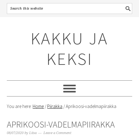
Skip
Skip
Skip
to
to
to
KAKKU JA
primary
content
primary
navigation
sidebar
KEKSI
You are here:
Home
/
Piirakka
/
Aprikoosi-vadelmapiirakka
APRIKOOSI-VADELMAPIIRAKKA
08/07/2020
by
Liisa
Leave a Comment