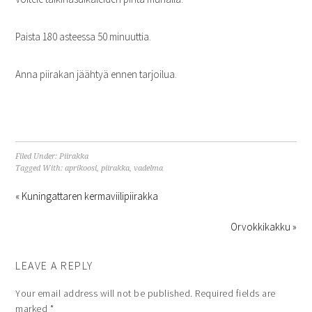
Paista 180 asteessa 50 minuuttia.
Anna piirakan jäähtyä ennen tarjoilua.
Filed Under:
Piirakka
Tagged With:
aprikoosi
,
piirakka
,
vadelma
« Kuningattaren kermaviilipiirakka
Orvokkikakku »
LEAVE A REPLY
Your email address will not be published.
Required fields are
marked
*