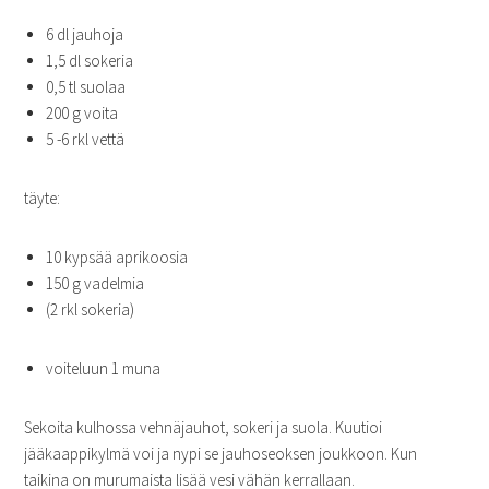
6 dl jauhoja
1,5 dl sokeria
0,5 tl suolaa
200 g voita
5 -6 rkl vettä
täyte:
10 kypsää aprikoosia
150 g vadelmia
(2 rkl sokeria)
voiteluun 1 muna
Sekoita kulhossa vehnäjauhot, sokeri ja suola. Kuutioi
jääkaappikylmä voi ja nypi se jauhoseoksen joukkoon. Kun
taikina on murumaista lisää vesi vähän kerrallaan.