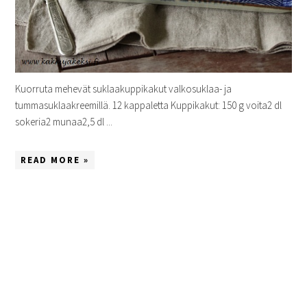
Kuorruta mehevät suklaakuppikakut valkosuklaa- ja
tummasuklaakreemillä. 12 kappaletta Kuppikakut: 150 g voita2 dl
sokeria2 munaa2,5 dl ...
READ MORE »