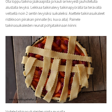
Ota loppu taikina jääkaapista ja kauli se kevyesti jauhotetulla
alustalla levyksi. Leikkaa taikinalevy taikinapyörällä tai terävällä
veitsellä noin 2 sentin levyisiksi suikaleiksi. Asettele taikinasuikaleet
ristikkoon piirakan pinnalle (ks. kuva alla). Painele
taikinasuikaleiden reunat pohjataikinaan kiinni.
Voitele taikinasuikaleiden pinta munalla.