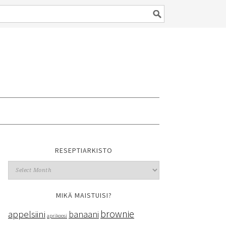
RESEPTIARKISTO
MIKÄ MAISTUISI?
brownie
appelsiini
banaani
aprikoosi