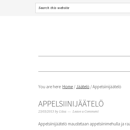
Skip
Skip
Skip
to
to
to
primary
content
primary
navigation
sidebar
You are here:
Home
/
Jäätelö
/
Appelsiinijäätelö
APPELSIINIJÄÄTELÖ
23/03/2013
by
Liisa
Leave a Comment
Appelsiinijäätelö maustetaan appelsiinimehulla ja raa