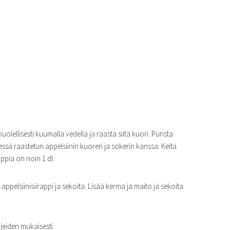
huolellisesti kuumalla vedellä ja raasta siitä kuori. Purista
ssä raastetun appelsiinin kuoren ja sokerin kanssa. Keitä
appia on noin 1 dl.
pelsiinisiirappi ja sekoita. Lisää kerma ja maito ja sekoita
jeiden mukaisesti.