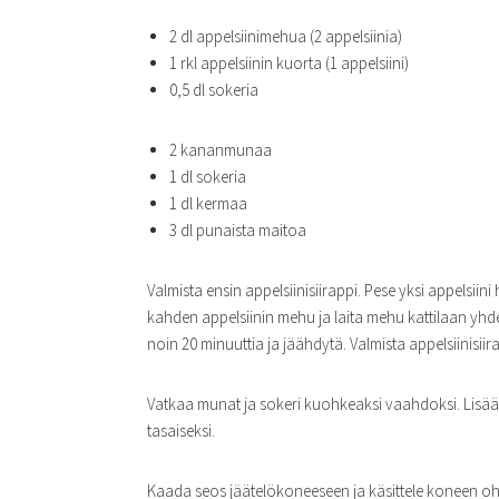
2 dl appelsiinimehua (2 appelsiinia)
1 rkl appelsiinin kuorta (1 appelsiini)
0,5 dl sokeria
2 kananmunaa
1 dl sokeria
1 dl kermaa
3 dl punaista maitoa
Valmista ensin appelsiinisiirappi. Pese yksi appelsiini 
kahden appelsiinin mehu ja laita mehu kattilaan yhde
noin 20 minuuttia ja jäähdytä. Valmista appelsiinisiir
Vatkaa munat ja sokeri kuohkeaksi vaahdoksi. Lisää ap
tasaiseksi.
Kaada seos jäätelökoneeseen ja käsittele koneen oh