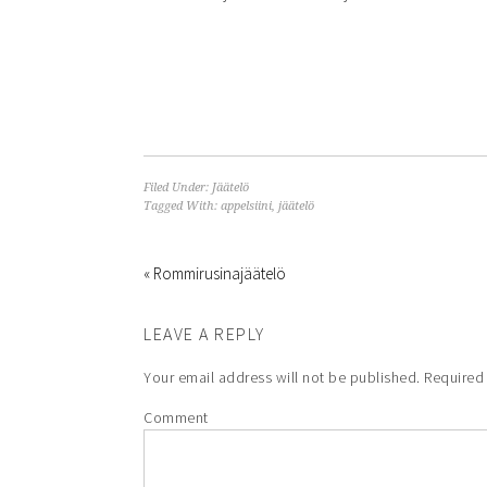
Filed Under:
Jäätelö
Tagged With:
appelsiini
,
jäätelö
« Rommirusinajäätelö
LEAVE A REPLY
Your email address will not be published.
Required 
Comment