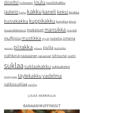
donitsi
joulu
juustokakku
halloween
kakku
kaneli
keksi
jäätelö
kirsikka
kahvi
kuppikakku
kuivakakku
kurpitsa
leivos
mansikka
makeiset
maapähkinävoi
manteli
mustikka
muffinssi
omena
nutella
mysli
piirakka
pulla
puolukka
pannari
pistaasi
pähkinä
sitruuna
pääsiäinen
raparperi
speltti
suklaa
suklaakakku
suklaakeksi
vadelma
täytekakku
tuorejuusto
valkosuklaa
vanilja
LISÄÄ HERKKUJA
BANAANIMUFFINSSIT