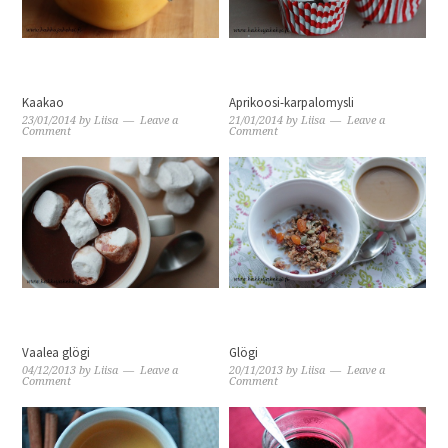
Kaakao
Aprikoosi-karpalomysli
23/01/2014
by
Liisa
Leave a
21/01/2014
by
Liisa
Leave a
Comment
Comment
Vaalea glögi
Glögi
04/12/2013
by
Liisa
Leave a
20/11/2013
by
Liisa
Leave a
Comment
Comment