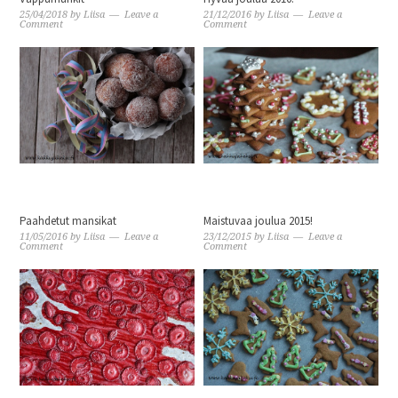
25/04/2018
by
Liisa
Leave a
21/12/2016
by
Liisa
Leave a
Comment
Comment
Paahdetut mansikat
Maistuvaa joulua 2015!
11/05/2016
by
Liisa
Leave a
23/12/2015
by
Liisa
Leave a
Comment
Comment