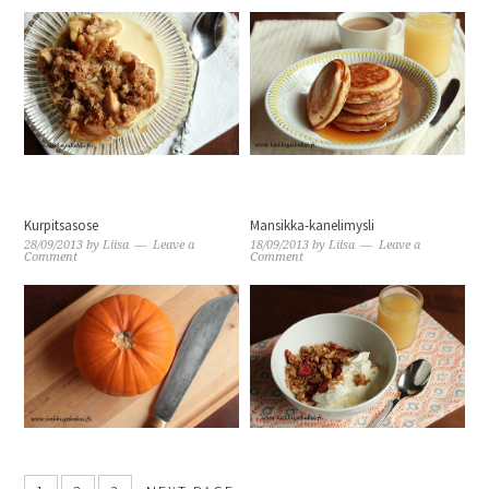
Kurpitsasose
Mansikka-kanelimysli
28/09/2013
by
Liisa
Leave a
18/09/2013
by
Liisa
Leave a
Comment
Comment