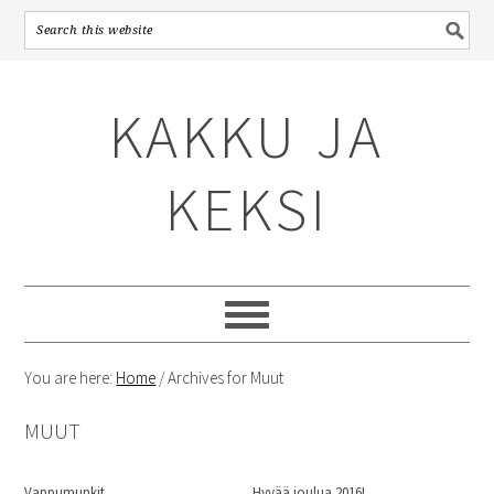
Skip
Skip
Skip
to
to
to
KAKKU JA
primary
content
primary
navigation
sidebar
KEKSI
You are here:
Home
/
Archives for Muut
MUUT
Vappumunkit
Hyvää joulua 2016!