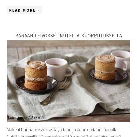
READ MORE »
BANAANILEIVOKSET NUTELLA-KUORRUTUKSELLA
Makeat banaanileivokset täytetään ja kuorrutetaan ihanalla
Nutella-kreemillä. 12 kappaletta 150 g voita 3 dl fariinisokeria 3