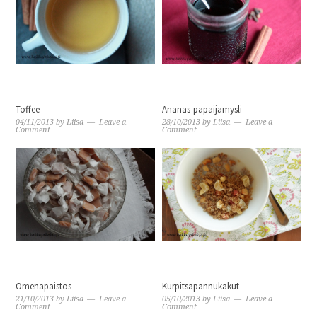
Toffee
Ananas-papaijamysli
04/11/2013
by
Liisa
Leave a
28/10/2013
by
Liisa
Leave a
Comment
Comment
Omenapaistos
Kurpitsapannukakut
21/10/2013
by
Liisa
Leave a
05/10/2013
by
Liisa
Leave a
Comment
Comment