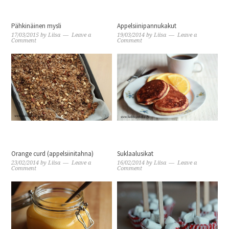
Pähkinäinen mysli
Appelsiinipannukakut
17/03/2015
by
Liisa
Leave a
19/03/2014
by
Liisa
Leave a
Comment
Comment
Orange curd (appelsiinitahna)
Suklaalusikat
23/02/2014
by
Liisa
Leave a
16/02/2014
by
Liisa
Leave a
Comment
Comment