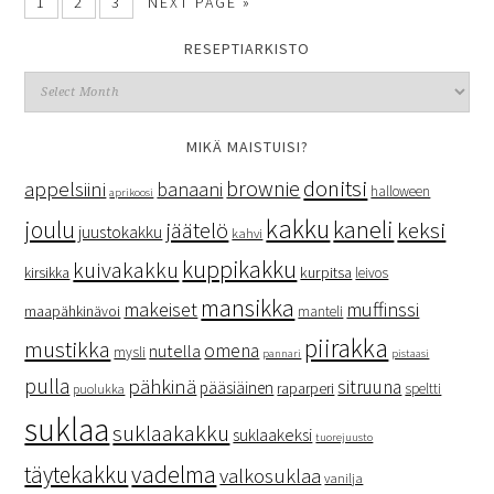
1
2
3
NEXT PAGE »
RESEPTIARKISTO
MIKÄ MAISTUISI?
donitsi
brownie
appelsiini
banaani
halloween
aprikoosi
kakku
kaneli
joulu
keksi
jäätelö
juustokakku
kahvi
kuppikakku
kuivakakku
kurpitsa
kirsikka
leivos
mansikka
makeiset
muffinssi
maapähkinävoi
manteli
piirakka
mustikka
omena
nutella
mysli
pannari
pistaasi
pulla
pähkinä
sitruuna
pääsiäinen
raparperi
speltti
puolukka
suklaa
suklaakakku
suklaakeksi
tuorejuusto
vadelma
täytekakku
valkosuklaa
vanilja