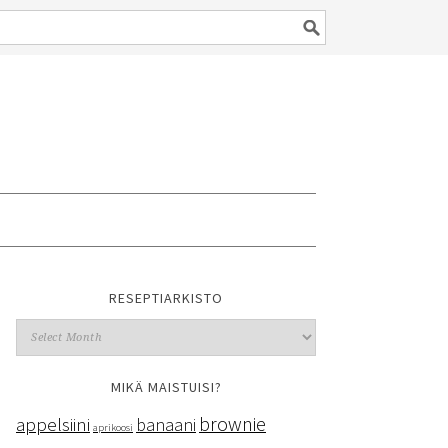
RESEPTIARKISTO
MIKÄ MAISTUISI?
brownie
appelsiini
banaani
aprikoosi