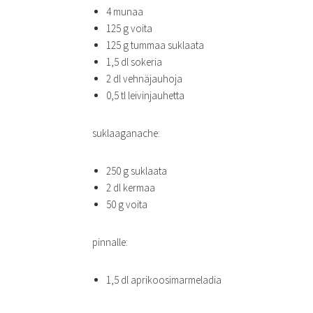
4 munaa
125 g voita
125 g tummaa suklaata
1,5 dl sokeria
2 dl vehnäjauhoja
0,5 tl leivinjauhetta
suklaaganache:
250 g suklaata
2 dl kermaa
50 g voita
pinnalle:
1,5 dl aprikoosimarmeladia