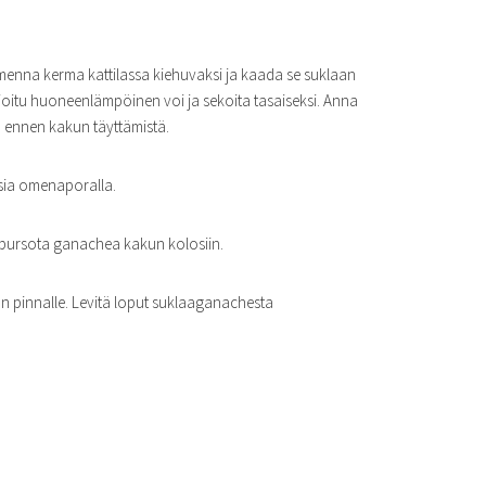
enna kerma kattilassa kiehuvaksi ja kaada se suklaan
tioitu huoneenlämpöinen voi ja sekoita tasaiseksi. Anna
ennen kakun täyttämistä.
osia omenaporalla.
 pursota ganachea kakun kolosiin.
n pinnalle. Levitä loput suklaaganachesta