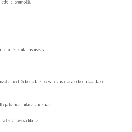
 miedolla lämmöllä.
uaisiin. Sekoita tasaiseksi.
vat aineet. Sekoita taikina varovasti tasaiseksi ja kaada se
lla ja kaada taikina vuokaan.
tä tarvittaessa tikulla.