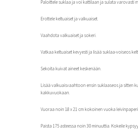
Paloittele suklaa ja voi kattilaan ja sulata varovasti
Erottele keltuaiset ja valkuaiset.
Vaahdota valkuaiset ja sokeri.
Vatkaa keltuaiset kevyesti ja lisää suklaa-voiseos kelt
Sekoita kuivat aineet keskenään.
Lisää valkuaisvaahtoon ensin suklaaseos ja sitten kui
kakkuvuokaan.
Vuoraa noin 18 x 21 cm kokoinen vuoka leivinpaperi
Paista 175 asteessa noin 30 minuuttia. Kokeile kypsyyt