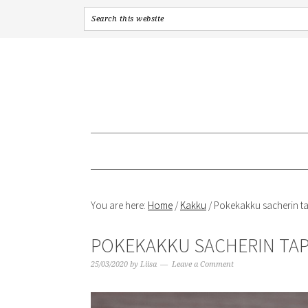
Skip
Skip
Skip
to
to
to
primary
content
primary
navigation
sidebar
You are here:
Home
/
Kakku
/
Pokekakku sacherin t
POKEKAKKU SACHERIN TA
25/03/2020
by
Liisa
Leave a Comment