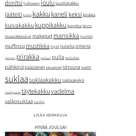
donitsi
joulu
juustokakku
halloween
kakku
kaneli
keksi
jäätelö
kirsikka
kahvi
kuppikakku
kuivakakku
kurpitsa
leivos
mansikka
makeiset
maapähkinävoi
manteli
mustikka
muffinssi
omena
nutella
mysli
piirakka
pulla
puolukka
pannari
pistaasi
pähkinä
sitruuna
pääsiäinen
raparperi
speltti
suklaa
suklaakakku
suklaakeksi
vadelma
täytekakku
tuorejuusto
valkosuklaa
vanilja
LISÄÄ HERKKUJA
HYVÄÄ JOULUA!