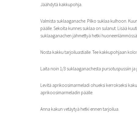
Jäähdytä kakkupohja.
Valmista suklaaganache. Pilko suklaa kulhoon. Kuum
päälle. Sekoita kunnes suklaa on sulanut. Lisää kuu
suklaaganachen jähmettyä hetki huoneenlämmössä 
Nosta kakku tarjoiluastialle. Tee kakkupohjaan kol
Laita noin 1/3 suklaaganachesta pursotuspussiin ja
Levitä aprikoosimarmeladi ohueksi kerrokseksi kaku
aprikoosimarmeladin päälle.
Anna kakun vetäytyä hetki ennen tarjoilua.