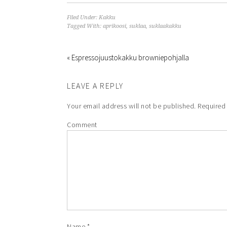
Filed Under:
Kakku
Tagged With:
aprikoosi
,
suklaa
,
suklaakakku
« Espressojuustokakku browniepohjalla
LEAVE A REPLY
Your email address will not be published.
Required 
Comment
Name
*