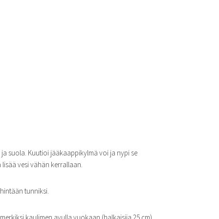
a suola. Kuutioi jääkaappikylmä voi ja nypi se
isää vesi vähän kerrallaan.
hintään tunniksi.
simerkiksi kaulimen avulla vuokaan (halkaisija 25 cm).