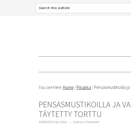
Skip
Skip
Skip
to
to
to
primary
content
primary
navigation
sidebar
You are here:
Home
/
Piirakka
/
Pensasmustikoilla ja 
PENSASMUSTIKOILLA JA 
TÄYTETTY TORTTU
19/08/2015
by
Liisa
Leave a Comment