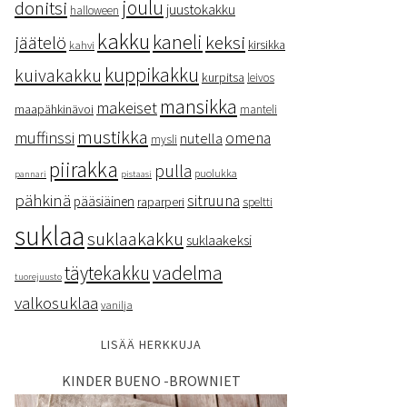
donitsi
joulu
juustokakku
halloween
kakku
kaneli
keksi
jäätelö
kirsikka
kahvi
kuppikakku
kuivakakku
kurpitsa
leivos
mansikka
makeiset
maapähkinävoi
manteli
mustikka
muffinssi
omena
nutella
mysli
piirakka
pulla
puolukka
pannari
pistaasi
pähkinä
sitruuna
pääsiäinen
raparperi
speltti
suklaa
suklaakakku
suklaakeksi
vadelma
täytekakku
tuorejuusto
valkosuklaa
vanilja
LISÄÄ HERKKUJA
KINDER BUENO -BROWNIET