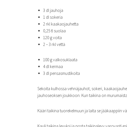
3 dl jauhoja
1 dl sokeria
2 rkl kaakaojauhetta
0,25 tl suolaa
120 g voita
2 – 3 rkl vettä
100 g valkosuklaata
4 dl kermaa
3 dl pensasmustikoita
Sekoita kulhossa vehnäjauhot, sokeri, kaakaojauhe j
jauhoseoksen joukkoon. Kun taikina on murumaista l
Kääri taikina tuorekelmuun ja laita se jääkaappiin vä
Kauli taikina levyksi ja nosta taikinalevy varovasti e