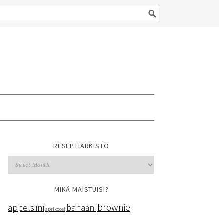
RESEPTIARKISTO
MIKÄ MAISTUISI?
brownie
appelsiini
banaani
aprikoosi