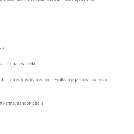
tä.
a sen jäähtyä hetki.
ta lisää valkosuklaa vähän kerrallaan ja jatka vatkaamista
kat kermavaahdon päälle.