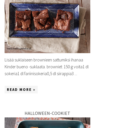
Lisää suklaiseen brownieen sattumiksi ihanaa
Kinder bueno -suklaata. browniet: 150 g voita1 dl
sokeria1 dl fariinisokeria0,5 dl siirappia3 ...
READ MORE »
HALLOWEEN-COOKIET