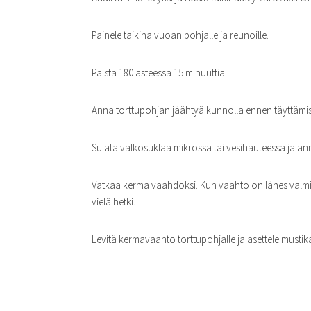
Painele taikina vuoan pohjalle ja reunoille.
Paista 180 asteessa 15 minuuttia.
Anna torttupohjan jäähtyä kunnolla ennen täyttämis
Sulata valkosuklaa mikrossa tai vesihauteessa ja ann
Vatkaa kerma vaahdoksi. Kun vaahto on lähes valmis
vielä hetki.
Levitä kermavaahto torttupohjalle ja asettele musti