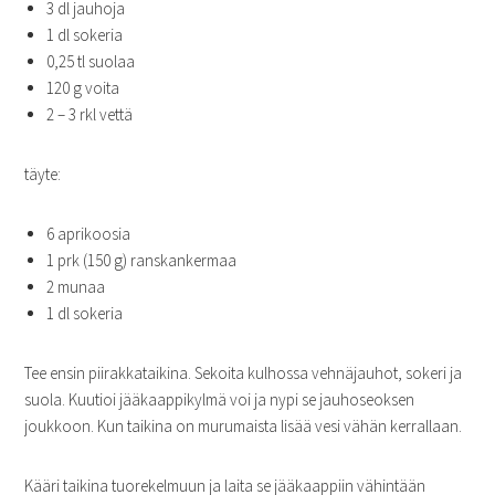
3 dl jauhoja
1 dl sokeria
0,25 tl suolaa
120 g voita
2 – 3 rkl vettä
täyte:
6 aprikoosia
1 prk (150 g) ranskankermaa
2 munaa
1 dl sokeria
Tee ensin piirakkataikina. Sekoita kulhossa vehnäjauhot, sokeri ja
suola. Kuutioi jääkaappikylmä voi ja nypi se jauhoseoksen
joukkoon. Kun taikina on murumaista lisää vesi vähän kerrallaan.
Kääri taikina tuorekelmuun ja laita se jääkaappiin vähintään