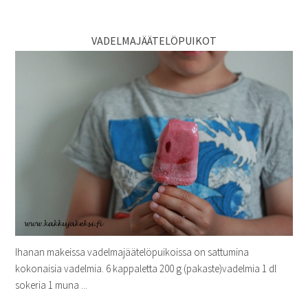
VADELMAJÄÄTELÖPUIKOT
Ihanan makeissa vadelmajäätelöpuikoissa on sattumina
kokonaisia vadelmia. 6 kappaletta 200 g (pakaste)vadelmia 1 dl
sokeria 1 muna ...