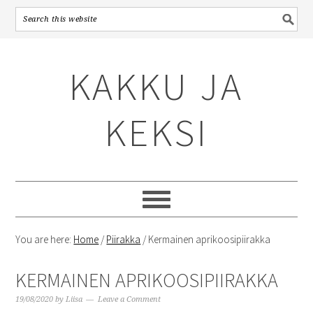
Skip
Skip
Skip
to
to
to
KAKKU JA
primary
content
primary
navigation
sidebar
KEKSI
You are here:
Home
/
Piirakka
/
Kermainen aprikoosipiirakka
KERMAINEN APRIKOOSIPIIRAKKA
19/08/2020
by
Liisa
Leave a Comment