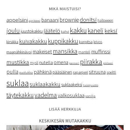
MIKÄ MAISTUISI?
donitsi
brownie
appelsiini
banaani
halloween
aprikoosi
kakku
kaneli
joulu
keksi
jäätelö
juustokakku
kahvi
kuppikakku
kuivakakku
kurpitsa
kirsikka
leivos
mansikka
makeiset
muffinssi
maapähkinävoi
manteli
piirakka
mustikka
omena
nutella
mysli
pannari
pistaasi
pulla
pähkinä
sitruuna
pääsiäinen
raparperi
speltti
puolukka
suklaa
suklaakakku
suklaakeksi
tuorejuusto
vadelma
täytekakku
valkosuklaa
vanilja
LISÄÄ HERKKUJA
KESKIKESÄN MUTAKAKKU