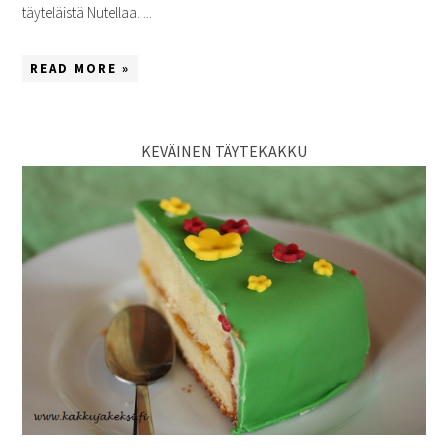
täyteläistä Nutellaa. ...
READ MORE »
KEVÄINEN TÄYTEKAKKU