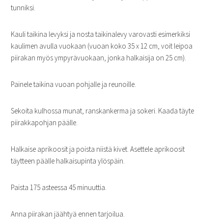
tunniksi.
Kauli taikina levyksi ja nosta taikinalevy varovasti esimerkiksi
kaulimen avulla vuokaan (vuoan koko 35 x 12 cm, voit leipoa
piirakan myös ympyrävuokaan, jonka halkaisija on 25 cm).
Painele taikina vuoan pohjalle ja reunoille.
Sekoita kulhossa munat, ranskankerma ja sokeri. Kaada täyte
piirakkapohjan päälle.
Halkaise aprikoosit ja poista niistä kivet. Asettele aprikoosit
täytteen päälle halkaisupinta ylöspäin.
Paista 175 asteessa 45 minuuttia.
Anna piirakan jäähtyä ennen tarjoilua.