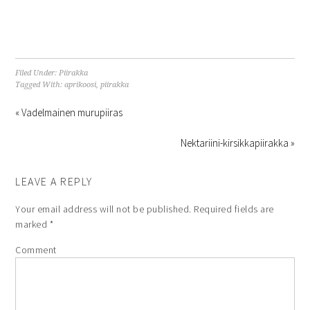
Filed Under:
Piirakka
Tagged With:
aprikoosi
,
piirakka
« Vadelmainen murupiiras
Nektariini-kirsikkapiirakka »
LEAVE A REPLY
Your email address will not be published.
Required fields are
marked
*
Comment