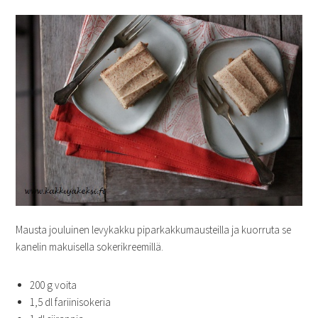
Mausta jouluinen levykakku piparkakkumausteilla ja kuorruta se
kanelin makuisella sokerikreemillä.
200 g voita
1,5 dl fariinisokeria