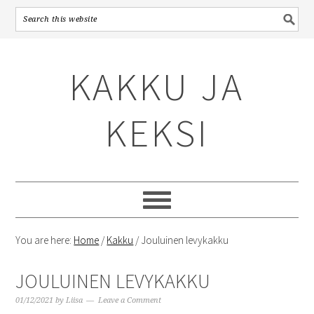
Skip
Skip
Skip
to
to
to
KAKKU JA
primary
content
primary
navigation
sidebar
KEKSI
You are here:
Home
/
Kakku
/
Jouluinen levykakku
JOULUINEN LEVYKAKKU
01/12/2021
by
Liisa
Leave a Comment