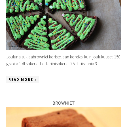
Jouluna suklaabrowniet koristellaan koreiksi kuin joulukuuset. 150
g voita 1 dl sokeria 1 dl fariinisokeria 0,5 dl siirappia 3 ...
READ MORE »
BROWNIET