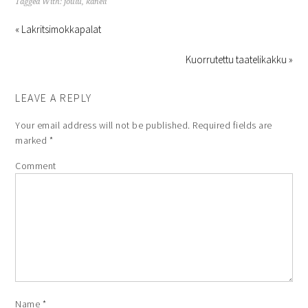
Tagged With:
joulu
,
kaneli
« Lakritsimokkapalat
Kuorrutettu taatelikakku »
LEAVE A REPLY
Your email address will not be published.
Required fields are
marked
*
Comment
Name
*