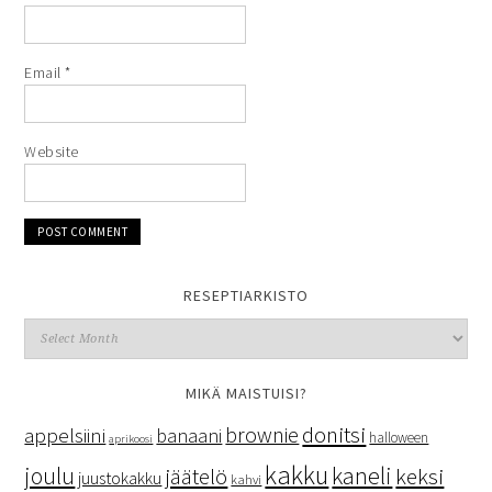
Email
*
Website
RESEPTIARKISTO
MIKÄ MAISTUISI?
donitsi
brownie
appelsiini
banaani
halloween
aprikoosi
kakku
kaneli
joulu
keksi
jäätelö
juustokakku
kahvi