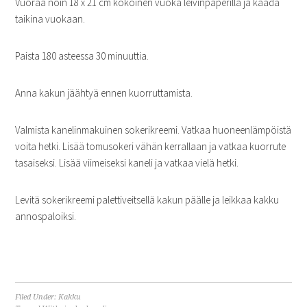
Vuoraa noin 18 x 21 cm kokoinen vuoka leivinpaperilla ja kaada
taikina vuokaan.
Paista 180 asteessa 30 minuuttia.
Anna kakun jäähtyä ennen kuorruttamista.
Valmista kanelinmakuinen sokerikreemi. Vatkaa huoneenlämpöistä
voita hetki. Lisää tomusokeri vähän kerrallaan ja vatkaa kuorrute
tasaiseksi. Lisää viimeiseksi kaneli ja vatkaa vielä hetki.
Levitä sokerikreemi palettiveitsellä kakun päälle ja leikkaa kakku
annospaloiksi.
Filed Under:
Kakku