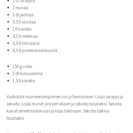
1 dl siirappia
2 munaa
3 dl jauhoja
0,5 tl soodaa
1 tl kanelia
0,5 tl neilikkaa
0,5 tl inkivääriä
0,5 tl pomeranssinkuorta
150 g voita
3 dl tomusokeria
1,5 tl kanelia
Vaahdota huoneenlämpöinen voi ja fariinisokeri. Lisää siirappi ja
sekoita. Lisää munat yksi kerrallaan ja sekoita tasaiseksi. Sekoita
kuivat aineet keskenään ja lisää taikinaan. Sekoita taikina
tasaiseksi.