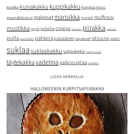
kuppikakku
kuivakakku
kurpitsa
kirsikka
leivos
mansikka
makeiset
muffinssi
maapähkinävoi
manteli
piirakka
mustikka
omena
nutella
mysli
pannari
pistaasi
pulla
pähkinä
sitruuna
pääsiäinen
raparperi
speltti
puolukka
suklaa
suklaakakku
suklaakeksi
tuorejuusto
vadelma
täytekakku
valkosuklaa
vanilja
LISÄÄ HERKKUJA
HALLOWEENIN KURPITSAPIIRAKKA