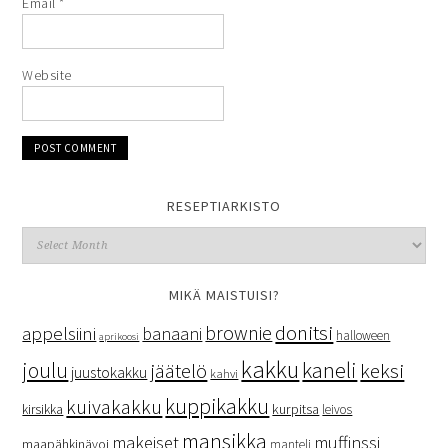
Email
*
Website
RESEPTIARKISTO
MIKÄ MAISTUISI?
donitsi
brownie
appelsiini
banaani
halloween
aprikoosi
kakku
kaneli
joulu
keksi
jäätelö
juustokakku
kahvi
kuppikakku
kuivakakku
kurpitsa
kirsikka
leivos
mansikka
makeiset
muffinssi
maapähkinävoi
manteli