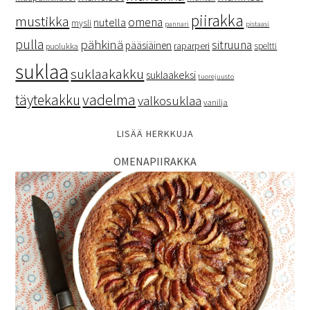
piirakka
mustikka
omena
nutella
mysli
pannari
pistaasi
pulla
pähkinä
sitruuna
pääsiäinen
raparperi
speltti
puolukka
suklaa
suklaakakku
suklaakeksi
tuorejuusto
vadelma
täytekakku
valkosuklaa
vanilja
LISÄÄ HERKKUJA
OMENAPIIRAKKA