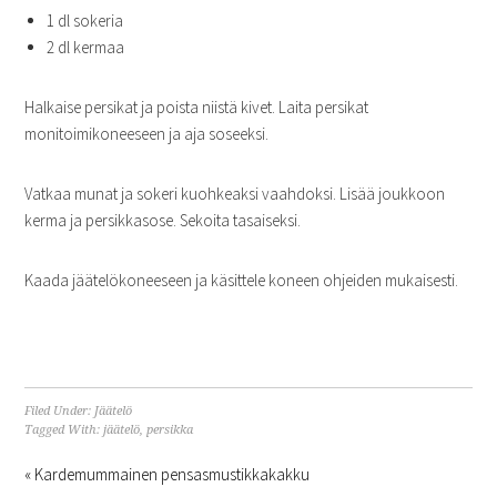
1 dl sokeria
2 dl kermaa
Halkaise persikat ja poista niistä kivet. Laita persikat
monitoimikoneeseen ja aja soseeksi.
Vatkaa munat ja sokeri kuohkeaksi vaahdoksi. Lisää joukkoon
kerma ja persikkasose. Sekoita tasaiseksi.
Kaada jäätelökoneeseen ja käsittele koneen ohjeiden mukaisesti.
Filed Under:
Jäätelö
Tagged With:
jäätelö
,
persikka
« Kardemummainen pensasmustikkakakku