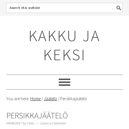
Skip
Skip
Skip
to
to
to
KAKKU JA
primary
content
primary
navigation
sidebar
KEKSI
You are here:
Home
/
Jäätelö
/
Persikkajäätelö
PERSIKKAJÄÄTELÖ
09/08/2017
by
Liisa
Leave a Comment