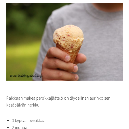
Raikkaan makea persikkajäätelö on täydellinen aurinkoisen
kesäpäivän herkku.
3 kypsää persikkaa
2 munaa