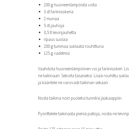
200 g huoneenlämpöistä voita
3 dl fariinisokeria
2 munaa
5 dl jauhoja
0,5 tl leivinjauhetta
ripaus suolaa
200 g tummaa suklaata rouhittuna
125 g vadelmia
Vaahdota huoneenlämpöinen voi ja fariinisokeri. Lisä
ne taikinaan. Sekoita tasaiseksi. Lisää rouhittu sukla
ja kääntele ne varovasti taikinan sekaan.
Nosta taikina noin puoleksi tunniksi jääkaappiin.
Pyörittelele taikinasta pieniä palloja, nosta ne leivinpa