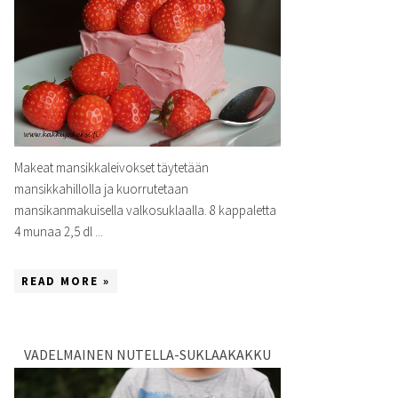
Makeat mansikkaleivokset täytetään
mansikkahillolla ja kuorrutetaan
mansikanmakuisella valkosuklaalla. 8 kappaletta
4 munaa 2,5 dl ...
READ MORE »
VADELMAINEN NUTELLA-SUKLAAKAKKU