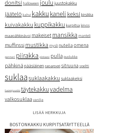
donitsi
joulu
juustokakku
halloween
kakku
kaneli
keksi
jäätelö
kirsikka
kahvi
kuppikakku
kuivakakku
kurpitsa
leivos
mansikka
makeiset
maapähkinävoi
manteli
mustikka
muffinssi
omena
nutella
mysli
piirakka
pulla
puolukka
pannari
pistaasi
pähkinä
sitruuna
pääsiäinen
raparperi
speltti
suklaa
suklaakakku
suklaakeksi
vadelma
täytekakku
tuorejuusto
valkosuklaa
vanilja
LISÄÄ HERKKUJA
BOSTONKAKKU KURPITSATÄYTTEELLÄ