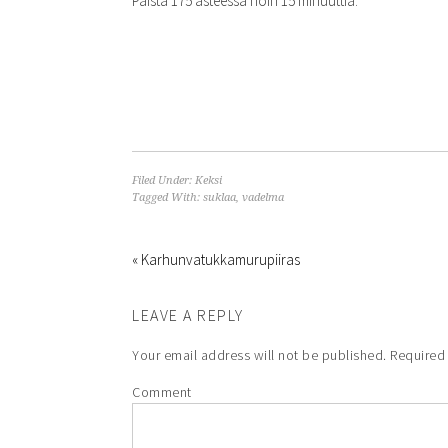
Paista 175 asteessa noin 15 minuuttia.
Filed Under:
Keksi
Tagged With:
suklaa
,
vadelma
« Karhunvatukkamurupiiras
LEAVE A REPLY
Your email address will not be published.
Required 
Comment