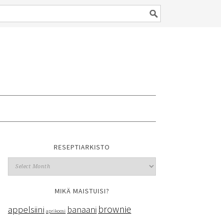
RESEPTIARKISTO
MIKÄ MAISTUISI?
brownie
appelsiini
banaani
aprikoosi