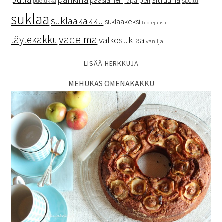
pääsiäinen
raparperi
speltti
puolukka
suklaa
suklaakakku
suklaakeksi
tuorejuusto
vadelma
täytekakku
valkosuklaa
vanilja
LISÄÄ HERKKUJA
MEHUKAS OMENAKAKKU