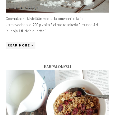
Omenakakku täytetään makealla omenahillolla ja
kermavaahdolla. 200 g voita 3 dl ruokosokeria 3 munaa 4 dl
jauhoja 1 tl leivinjauhetta 1 ...
READ MORE »
KARPALOMYSLI