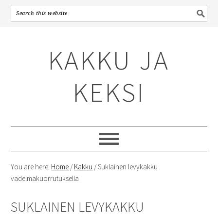
Skip
Skip
Skip
to
to
to
KAKKU JA
primary
content
primary
navigation
sidebar
KEKSI
You are here:
Home
/
Kakku
/
Suklainen levykakku
vadelmakuorrutuksella
SUKLAINEN LEVYKAKKU