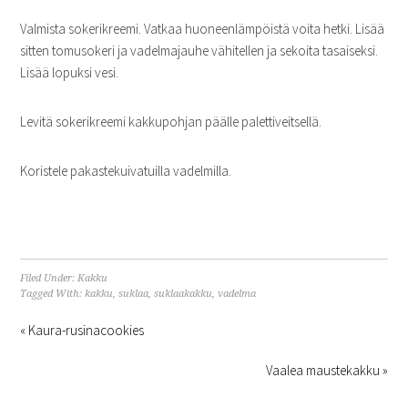
Valmista sokerikreemi. Vatkaa huoneenlämpöistä voita hetki. Lisää
sitten tomusokeri ja vadelmajauhe vähitellen ja sekoita tasaiseksi.
Lisää lopuksi vesi.
Levitä sokerikreemi kakkupohjan päälle palettiveitsellä.
Koristele pakastekuivatuilla vadelmilla.
Filed Under:
Kakku
Tagged With:
kakku
,
suklaa
,
suklaakakku
,
vadelma
« Kaura-rusinacookies
Vaalea maustekakku »