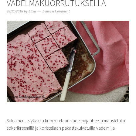
VADELMAKUORRUTUKSELLA
28/11/2018
by
Liisa
Leave a Comment
Suklainen levykakku kuorrutetaan vadelmajauheella maustetulla
sokerikreemillä ja koristellaan pakastekuivatuilla vadelmilla.