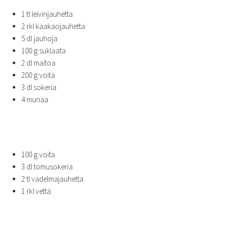
1 tl leivinjauhetta
2 rkl kaakaojauhetta
5 dl jauhoja
100 g suklaata
2 dl maitoa
200 g voita
3 dl sokeria
4 munaa
100 g voita
3 dl tomusokeria
2 tl vadelmajauhetta
1 rkl vettä