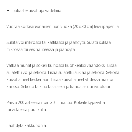
pakastekuivattuja vadelmia
Vuoraa korkeareunainen uunivuoka (20 x 30 cm) leivinpaperilla.
Sulata voi mikrossa tai kattilassa ja jäähdytä. Sulata suklaa
mikrossa tai vesihauteessa ja jäähdytä.
Vatkaa munat ja sokeri kulhossa kuohkeaksi vaahdoksi. Lisää
sulatettu voi ja sekoita. Lisää sulatettu suklaa ja sekoita. Sekoita
kuivat aineet keskenään. Lisää kuivat aineet yhdessä maidon
kanssa. Sekoita taikina tasaiseksi ja kaada se uunivuokaan.
Paista 200 asteessa noin 30 minuuttia. Kokeile kypsyyttä
tarvittaessa puutikulla.
Jäähdytä kakkupohja.