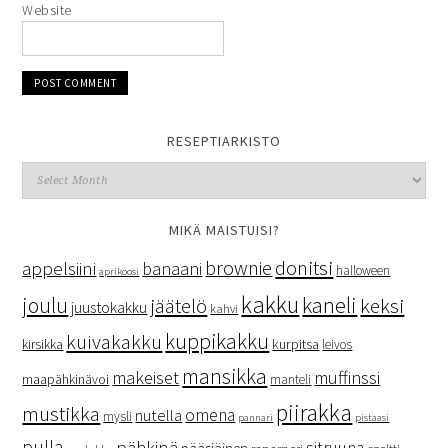
Website
RESEPTIARKISTO
MIKÄ MAISTUISI?
donitsi
brownie
appelsiini
banaani
halloween
aprikoosi
kakku
kaneli
joulu
keksi
jäätelö
juustokakku
kahvi
kuppikakku
kuivakakku
kurpitsa
kirsikka
leivos
mansikka
makeiset
muffinssi
maapähkinävoi
manteli
piirakka
mustikka
omena
nutella
mysli
pannari
pistaasi
pulla
pähkinä
sitruuna