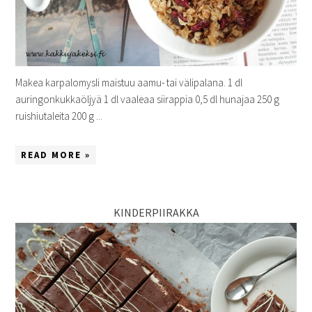
Makea karpalomysli maistuu aamu- tai välipalana. 1 dl
auringonkukkaöljyä 1 dl vaaleaa siirappia 0,5 dl hunajaa 250 g
ruishiutaleita 200 g ...
READ MORE »
KINDERPIIRAKKA