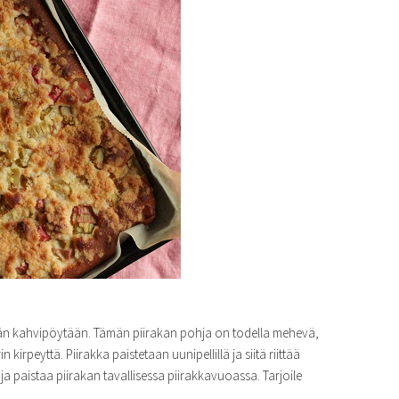
än kahvipöytään. Tämän piirakan pohja on todella mehevä,
rpeyttä. Piirakka paistetaan uunipellillä ja siitä riittää
ja paistaa piirakan tavallisessa piirakkavuoassa. Tarjoile