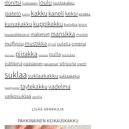
donitsi
joulu
juustokakku
halloween
kakku
kaneli
keksi
jäätelö
kirsikka
kahvi
kuppikakku
kuivakakku
kurpitsa
leivos
mansikka
makeiset
maapähkinävoi
manteli
mustikka
muffinssi
omena
nutella
mysli
piirakka
pulla
puolukka
pannari
pistaasi
pähkinä
sitruuna
pääsiäinen
raparperi
speltti
suklaa
suklaakakku
suklaakeksi
vadelma
täytekakku
tuorejuusto
valkosuklaa
vanilja
LISÄÄ HERKKUJA
PÄHKINÄINEN KEIKAUSKAKKU