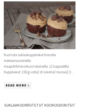
Kuorruta suklaakuppikakut ihanalla
makeansuolaisella
maapähkinävoikuorrutuksella. 12 kappaletta
Kuppikakut: 150 g voita2 dl sokeria2 munaa2,5 ...
READ MORE »
SUKLAAKUORRUTETUT KOOKOSDONITSIT