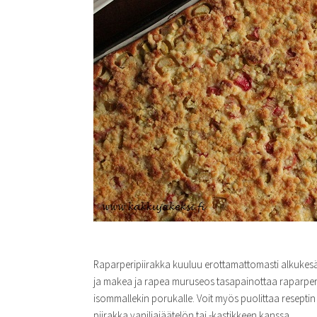
Raparperipiirakka kuuluu erottamattomasti alkukes
ja makea ja rapea muruseos tasapainottaa raparperin ki
isommallekin porukalle. Voit myös puolittaa reseptin 
piirakka vaniljajäätelön tai -kastikkeen kanssa.