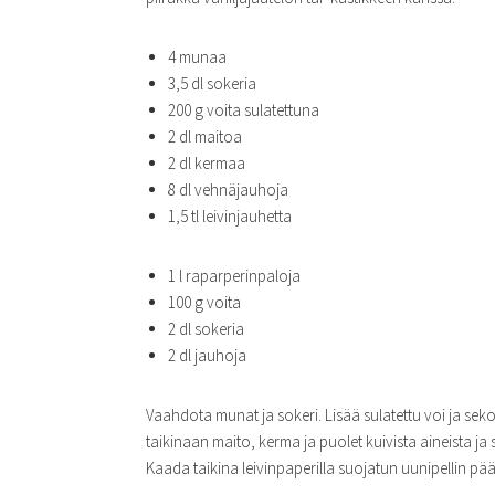
4 munaa
3,5 dl sokeria
200 g voita sulatettuna
2 dl maitoa
2 dl kermaa
8 dl vehnäjauhoja
1,5 tl leivinjauhetta
1 l raparperinpaloja
100 g voita
2 dl sokeria
2 dl jauhoja
Vaahdota munat ja sokeri. Lisää sulatettu voi ja seko
taikinaan maito, kerma ja puolet kuivista aineista ja s
Kaada taikina leivinpaperilla suojatun uunipellin pääl