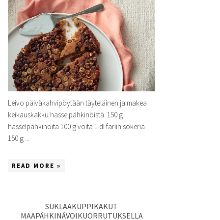
Leivo päiväkahvipöytään täyteläinen ja makea
keikauskakku hasselpähkinöistä. 150 g
hasselpähkinöitä 100 g voita 1 dl fariinisokeria
150 g ...
READ MORE »
SUKLAAKUPPIKAKUT
MAAPÄHKINÄVOIKUORRUTUKSELLA