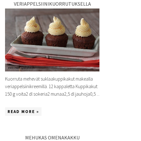
VERIAPPELSIINIKUORRUTUKSELLA
Kuorruta mehevät suklaakuppikakut makealla
veriappelsiinikreemillä. 12 kappaletta Kuppikakut:
150 g voita2 dl sokeria2 munaa2,5 dl jauhoja0,5 ...
READ MORE »
MEHUKAS OMENAKAKKU