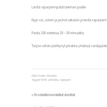
Levitä raparperinpalat taikinan päälle.
Nypi voi, sokeri ja jauhot sekaisin ja levitä raparperi
Paista 200 asteessa 20 – 30 minuuttia.
Tarjoa vähän jäähtynyt piirakka yhdessä vaniljajääte
Filed Under:
Piirakka
Tagged With:
piirakka
,
raparperi
« Orvokeilla koristellut donitsit