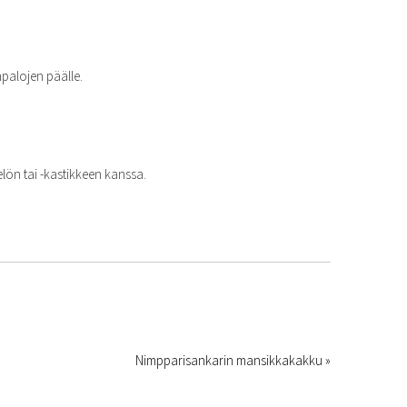
npalojen päälle.
lön tai -kastikkeen kanssa.
Nimpparisankarin mansikkakakku »