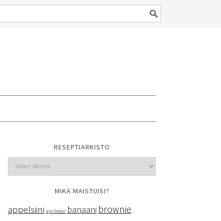
RESEPTIARKISTO
MIKÄ MAISTUISI?
brownie
appelsiini
banaani
aprikoosi