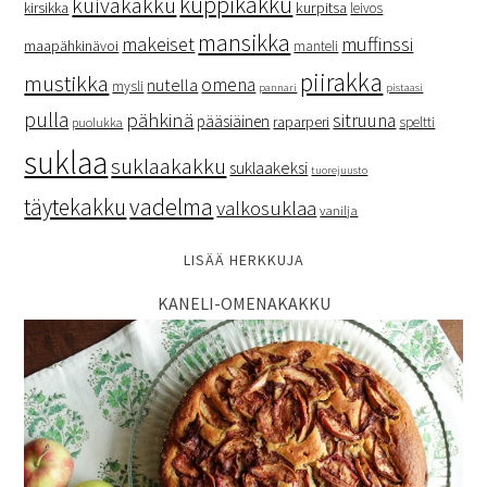
kuppikakku
kuivakakku
kurpitsa
kirsikka
leivos
mansikka
makeiset
muffinssi
maapähkinävoi
manteli
piirakka
mustikka
omena
nutella
mysli
pannari
pistaasi
pulla
pähkinä
sitruuna
pääsiäinen
raparperi
speltti
puolukka
suklaa
suklaakakku
suklaakeksi
tuorejuusto
vadelma
täytekakku
valkosuklaa
vanilja
LISÄÄ HERKKUJA
KANELI-OMENAKAKKU