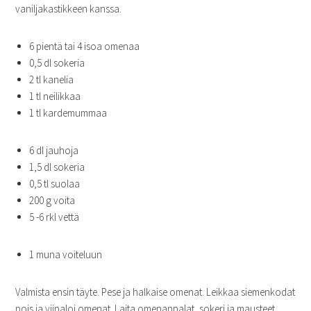
vaniljakastikkeen kanssa.
6 pientä tai 4 isoa omenaa
0,5 dl sokeria
2 tl kanelia
1 tl neilikkaa
1 tl kardemummaa
6 dl jauhoja
1,5 dl sokeria
0,5 tl suolaa
200 g voita
5 -6 rkl vettä
1 muna voiteluun
Valmista ensin täyte. Pese ja halkaise omenat. Leikkaa siemenkodat
pois ja viipaloi omenat. Laita omenanpalat, sokeri ja mausteet