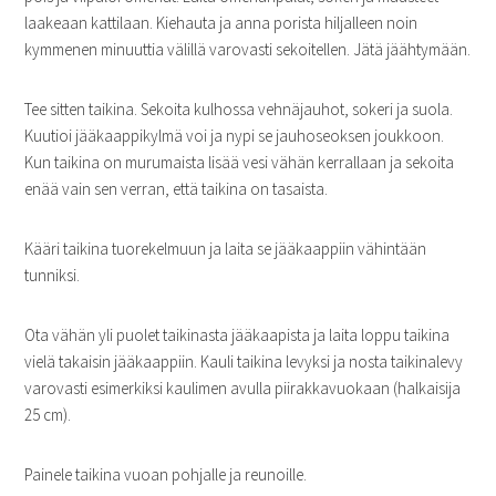
laakeaan kattilaan. Kiehauta ja anna porista hiljalleen noin
kymmenen minuuttia välillä varovasti sekoitellen. Jätä jäähtymään.
Tee sitten taikina. Sekoita kulhossa vehnäjauhot, sokeri ja suola.
Kuutioi jääkaappikylmä voi ja nypi se jauhoseoksen joukkoon.
Kun taikina on murumaista lisää vesi vähän kerrallaan ja sekoita
enää vain sen verran, että taikina on tasaista.
Kääri taikina tuorekelmuun ja laita se jääkaappiin vähintään
tunniksi.
Ota vähän yli puolet taikinasta jääkaapista ja laita loppu taikina
vielä takaisin jääkaappiin. Kauli taikina levyksi ja nosta taikinalevy
varovasti esimerkiksi kaulimen avulla piirakkavuokaan (halkaisija
25 cm).
Painele taikina vuoan pohjalle ja reunoille.