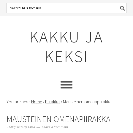
Skip
Skip
Skip
to
to
to
KAKKU JA
primary
content
primary
navigation
sidebar
KEKSI
You are here:
Home
/
Piirakka
/
Mausteinen omenapiirakka
MAUSTEINEN OMENAPIIRAKKA
21/09/2016
by
Liisa
Leave a Comment