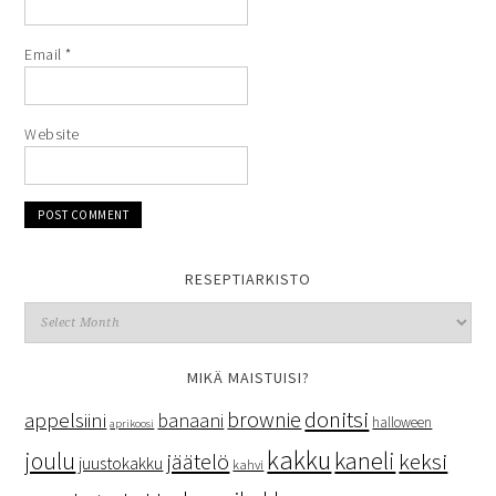
Email
*
Website
RESEPTIARKISTO
MIKÄ MAISTUISI?
donitsi
brownie
appelsiini
banaani
halloween
aprikoosi
kakku
kaneli
joulu
keksi
jäätelö
juustokakku
kahvi