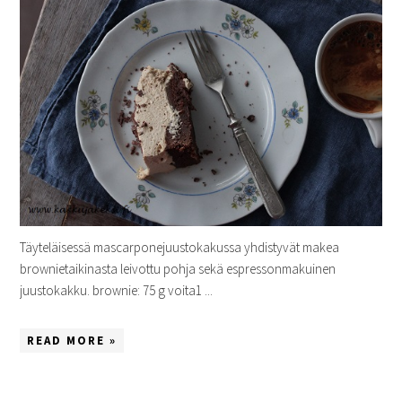
Täyteläisessä mascarponejuustokakussa yhdistyvät makea
brownietaikinasta leivottu pohja sekä espressonmakuinen
juustokakku. brownie: 75 g voita1 ...
READ MORE »