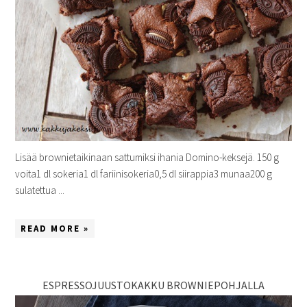
Lisää brownietaikinaan sattumiksi ihania Domino-keksejä. 150 g
voita1 dl sokeria1 dl fariinisokeria0,5 dl siirappia3 munaa200 g
sulatettua ...
READ MORE »
ESPRESSOJUUSTOKAKKU BROWNIEPOHJALLA