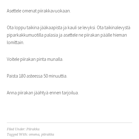
Asettele omenat piirakkavuokaan.
Ota loppu taikina jääkaapista ja kauli se levyksi. Ota taikinalevystä
piparkakkumuotilla palasia ja asettele ne piirakan päälle hieman
lomittain.
Voitele piirakan pinta munalla.
Paista 180 asteessa 50 minuuttia.
Anna piirakan jäähtyä ennen tarjoilua.
Filed Under:
Piirakka
Tagged With:
omena
,
piirakka