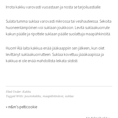
Irrota kakku varovasti vuoastaan ja nosta se tarjoiluastialle.
Sulata tumma suklaa varovasti mikrossa tai vesihauteessa. Sekoita
huoneenlämpöinen voi suklaan joukkoon. Levitä suklaakuorrute
kakun päälle ja ripottele suklaan päälle suolattuja maapähkinöitä.
Huom! Älä laita kakkua enää jääkaappiin sen jälkeen, kun olet
levittänyt suklaakuorrutteen. Suklaa kovettuu jäääkaapissa ja
kakkua ei ole enää mahdollista leikata siististi.
Filed Under:
Kakku
Tagged With:
juustokakku
,
maapähkinävoi
,
suklaa
« m&m’s-pelticookie