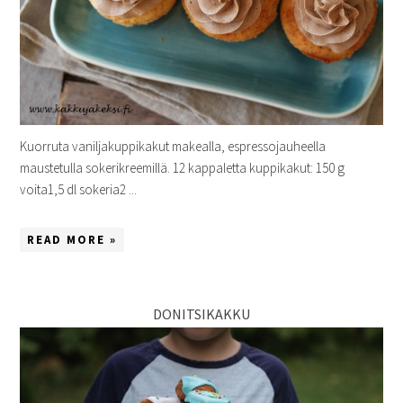
Kuorruta vaniljakuppikakut makealla, espressojauheella
maustetulla sokerikreemillä. 12 kappaletta kuppikakut: 150 g
voita1,5 dl sokeria2 ...
READ MORE »
DONITSIKAKKU