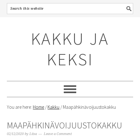
Skip
Skip
Skip
to
to
to
KAKKU JA
primary
content
primary
navigation
sidebar
KEKSI
You are here:
Home
/
Kakku
/
Maapähkinävoijuustokakku
MAAPÄHKINÄVOIJUUSTOKAKKU
02/12/2020
by
Liisa
Leave a Comment