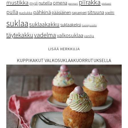
piirakka
mustikka
omena
nutella
mysli
pannari
pistaasi
pulla
pähkinä
sitruuna
pääsiäinen
raparperi
speltti
puolukka
suklaa
suklaakakku
suklaakeksi
tuorejuusto
vadelma
täytekakku
valkosuklaa
vanilja
LISÄÄ HERKKUJA
KUPPIKAKUT VALKOSUKLAAKUORRUTUKSELLA