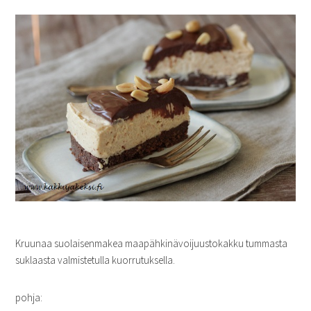
Kruunaa suolaisenmakea maapähkinävoijuustokakku tummasta
suklaasta valmistetulla kuorrutuksella.
pohja: