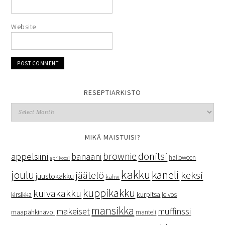
Website
RESEPTIARKISTO
MIKÄ MAISTUISI?
donitsi
brownie
appelsiini
banaani
halloween
aprikoosi
kakku
kaneli
joulu
keksi
jäätelö
juustokakku
kahvi
kuppikakku
kuivakakku
kurpitsa
kirsikka
leivos
mansikka
makeiset
muffinssi
maapähkinävoi
manteli