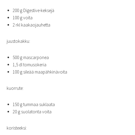
200 g Digestive-keksejä
100 g voita
2 rkl kaakaojauhetta
juustokakku:
500 g mascarponea
1,5 dl tomusokeria
100 g sileää maapähkinävoita
kuorrute:
150 g tummaa suklaata
20 g suolatonta voita
koristeeksi: