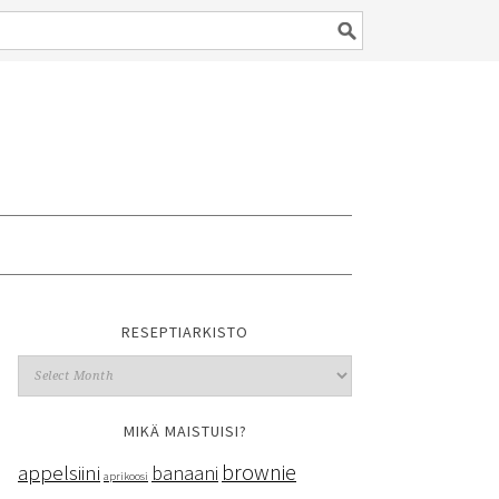
RESEPTIARKISTO
MIKÄ MAISTUISI?
brownie
appelsiini
banaani
aprikoosi