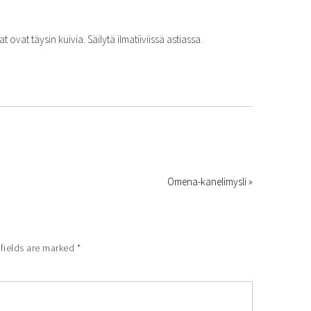
vat täysin kuivia. Säilytä ilmatiiviissä astiassa.
Omena-kanelimysli »
fields are marked
*