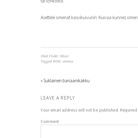
tai lohkoiksi.
Asettele omenat kasvikuivuriin. Kuivaa kunnes omenat o
Filed Under:
Muut
Tagged With:
omena
« Suklainen banaanikakku
LEAVE A REPLY
Your email address will not be published.
Required 
Comment