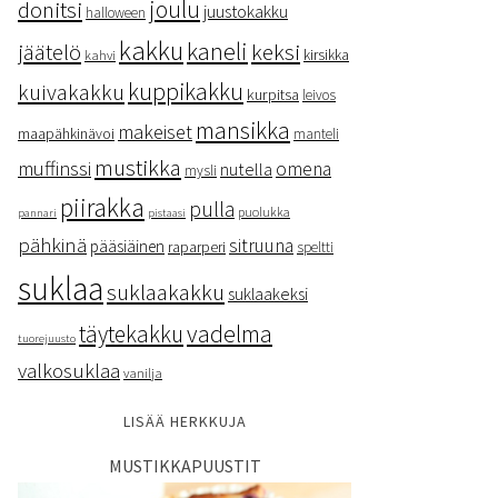
donitsi
joulu
juustokakku
halloween
kakku
kaneli
keksi
jäätelö
kirsikka
kahvi
kuppikakku
kuivakakku
kurpitsa
leivos
mansikka
makeiset
maapähkinävoi
manteli
mustikka
muffinssi
omena
nutella
mysli
piirakka
pulla
puolukka
pannari
pistaasi
pähkinä
sitruuna
pääsiäinen
raparperi
speltti
suklaa
suklaakakku
suklaakeksi
vadelma
täytekakku
tuorejuusto
valkosuklaa
vanilja
LISÄÄ HERKKUJA
MUSTIKKAPUUSTIT