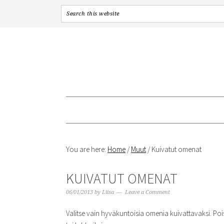
Skip
Skip
Skip
to
to
to
primary
content
primary
navigation
sidebar
You are here:
Home
/
Muut
/
Kuivatut omenat
KUIVATUT OMENAT
06/01/2013
by
Liisa
Leave a Comment
Valitse vain hyväkuntoisia omenia kuivattavaksi. Poi