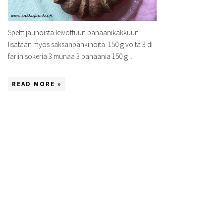
Spelttijauhoista leivottuun banaanikakkuun
lisätään myös saksanpähkinöitä. 150 g voita 3 dl
fariinisokeria 3 munaa 3 banaania 150 g ...
READ MORE »