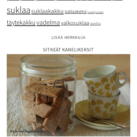
suklaa
suklaakakku
suklaakeksi
tuorejuusto
vadelma
täytekakku
valkosuklaa
vanilja
LISÄÄ HERKKUJA
SITKEÄT KANELIKEKSIT