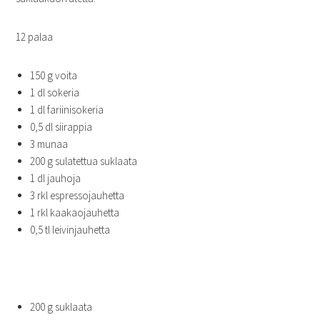
12 palaa
150 g voita
1 dl sokeria
1 dl fariinisokeria
0,5 dl siirappia
3 munaa
200 g sulatettua suklaata
1 dl jauhoja
3 rkl espressojauhetta
1 rkl kaakaojauhetta
0,5 tl leivinjauhetta
200 g suklaata