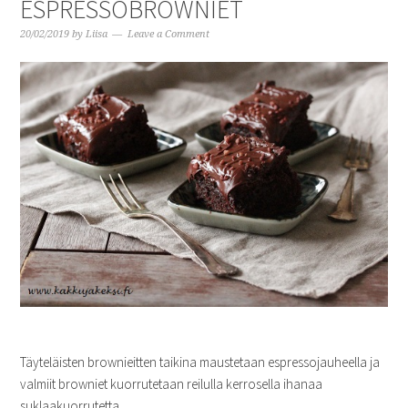
ESPRESSOBROWNIET
20/02/2019
by
Liisa
Leave a Comment
Täyteläisten brownieitten taikina maustetaan espressojauheella ja
valmiit browniet kuorrutetaan reilulla kerrosella ihanaa
suklaakuorrutetta.