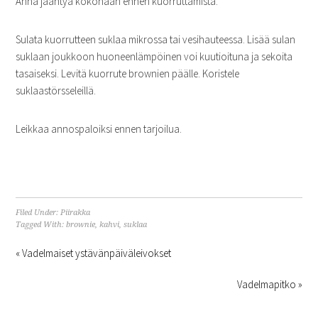
Anna jäähtyä kokonaan ennen kuorruttamista.
Sulata kuorrutteen suklaa mikrossa tai vesihauteessa. Lisää sulan
suklaan joukkoon huoneenlämpöinen voi kuutioituna ja sekoita
tasaiseksi. Levitä kuorrute brownien päälle. Koristele
suklaastörsseleillä.
Leikkaa annospaloiksi ennen tarjoilua.
Filed Under:
Piirakka
Tagged With:
brownie
,
kahvi
,
suklaa
« Vadelmaiset ystävänpäiväleivokset
Vadelmapitko »