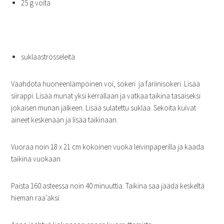
25 g voita
suklaaströsseleitä
Vaahdota huoneenlämpöinen voi, sokeri ja fariinisokeri. Lisää
siirappi. Lisää munat yksi kerrallaan ja vatkaa taikina tasaiseksi
jokaisen munan jälkeen. Lisää sulatettu suklaa. Sekoita kuivat
aineet keskenään ja lisää taikinaan.
Vuoraa noin 18 x 21 cm kokoinen vuoka leivinpaperilla ja kaada
taikina vuokaan.
Paista 160 asteessa noin 40 minuuttia. Taikina saa jäädä keskeltä
hieman raa’aksi.