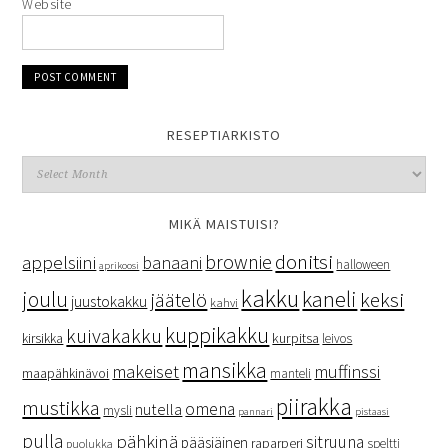
Website
RESEPTIARKISTO
MIKÄ MAISTUISI?
donitsi
brownie
appelsiini
banaani
halloween
aprikoosi
kakku
kaneli
joulu
keksi
jäätelö
juustokakku
kahvi
kuppikakku
kuivakakku
kurpitsa
kirsikka
leivos
mansikka
makeiset
muffinssi
maapähkinävoi
manteli
piirakka
mustikka
omena
nutella
mysli
pannari
pistaasi
pulla
pähkinä
sitruuna
pääsiäinen
raparperi
speltti
puolukka