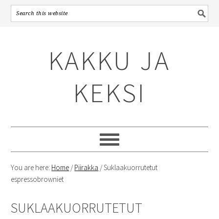
Skip
Skip
Skip
to
to
to
KAKKU JA
primary
content
primary
navigation
sidebar
KEKSI
You are here:
Home
/
Piirakka
/
Suklaakuorrutetut
espressobrowniet
SUKLAAKUORRUTETUT