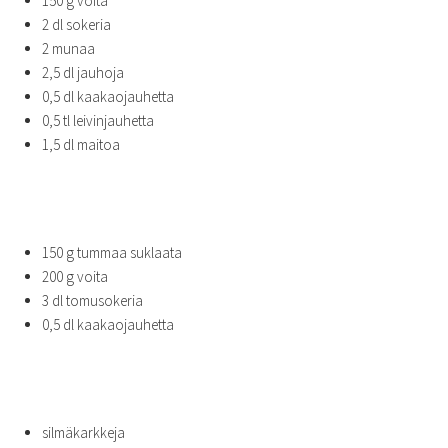
150 g voita
2 dl sokeria
2 munaa
2,5 dl jauhoja
0,5 dl kaakaojauhetta
0,5 tl leivinjauhetta
1,5 dl maitoa
150 g tummaa suklaata
200 g voita
3 dl tomusokeria
0,5 dl kaakaojauhetta
silmäkarkkeja