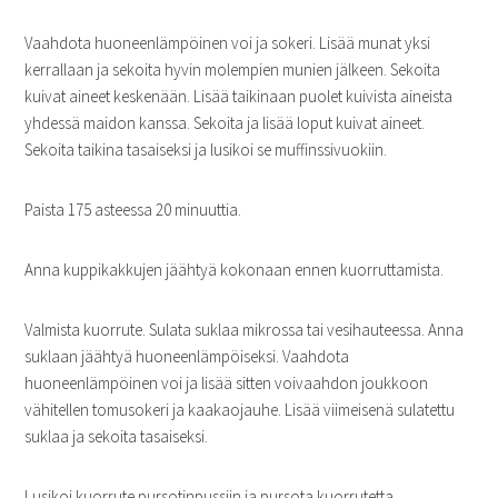
Vaahdota huoneenlämpöinen voi ja sokeri. Lisää munat yksi
kerrallaan ja sekoita hyvin molempien munien jälkeen. Sekoita
kuivat aineet keskenään. Lisää taikinaan puolet kuivista aineista
yhdessä maidon kanssa. Sekoita ja lisää loput kuivat aineet.
Sekoita taikina tasaiseksi ja lusikoi se muffinssivuokiin.
Paista 175 asteessa 20 minuuttia.
Anna kuppikakkujen jäähtyä kokonaan ennen kuorruttamista.
Valmista kuorrute. Sulata suklaa mikrossa tai vesihauteessa. Anna
suklaan jäähtyä huoneenlämpöiseksi. Vaahdota
huoneenlämpöinen voi ja lisää sitten voivaahdon joukkoon
vähitellen tomusokeri ja kaakaojauhe. Lisää viimeisenä sulatettu
suklaa ja sekoita tasaiseksi.
Lusikoi kuorrute pursotinpussiin ja pursota kuorrutetta