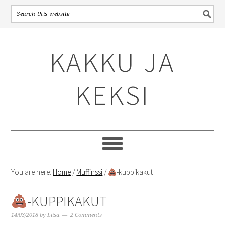
Skip
Skip
Skip
to
to
to
KAKKU JA
primary
content
primary
navigation
sidebar
KEKSI
You are here:
Home
/
Muffinssi
/
-kuppikakut
-KUPPIKAKUT
14/03/2018
by
Liisa
2 Comments