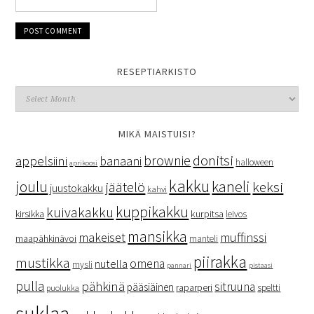
RESEPTIARKISTO
MIKÄ MAISTUISI?
donitsi
brownie
appelsiini
banaani
halloween
aprikoosi
kakku
kaneli
joulu
keksi
jäätelö
juustokakku
kahvi
kuppikakku
kuivakakku
kurpitsa
kirsikka
leivos
mansikka
makeiset
muffinssi
maapähkinävoi
manteli
piirakka
mustikka
omena
nutella
mysli
pannari
pistaasi
pulla
pähkinä
sitruuna
pääsiäinen
raparperi
speltti
puolukka
suklaa