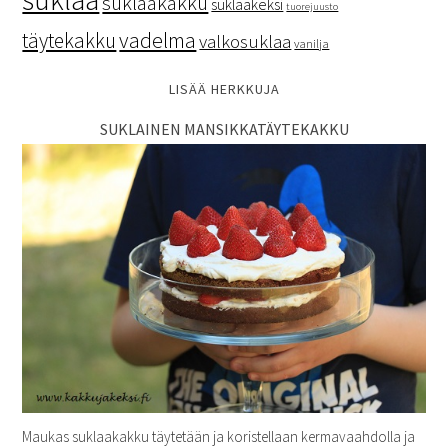
suklaakakku
suklaakeksi
tuorejuusto
vadelma
täytekakku
valkosuklaa
vanilja
LISÄÄ HERKKUJA
SUKLAINEN MANSIKKATÄYTEKAKKU
Maukas suklaakakku täytetään ja koristellaan kermavaahdolla ja