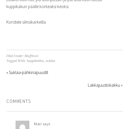
kuppikakun päälle korkeaksi keoksi.
Koristele silmäkarkeilla.
Filed Under:
Muffinssi
Tagged With:
kuppikakku
,
suklaa
« Suklaa-pähkinäpuustit
Lakkajuustokakku »
COMMENTS
Mari
says