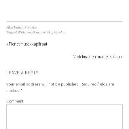
Filed Under:
Piirakka
Tagged With:
persikka
,
piirakka
,
vadelma
« Pienet mustikkapiiraat
Vadelmainen mantelikakku »
LEAVE A REPLY
Your email address will not be published.
Required fields are
marked
*
Comment