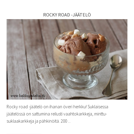
ROCKY ROAD -JÄÄTELÖ
Rocky road -jäätelö on ihanan överi herkku! Suklaisessa
jäätelössä on sattumina reilusti vaahtokarkkeja, minttu-
suklaakarkkeja ja pähkinöitä. 200 ...