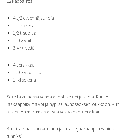
12 kappaletta
4 1/2 dl vehnäjauhoja
1 dl sokeria
1/2 tl suolaa
150 g voita
3-4 rkl vettä
4 persikkaa
100 g vadelmia
1 rkl sokeria
Sekoita kulhossa vehnäjauhot, sokeri ja suola. Kuutioi
jääkaappikylmä voi ja nypi se jauhoseoksen joukkoon. Kun
taikina on murumaista lisää vesi vähän kerrallaan.
Kääri taikina tuorekelmuun ja laita se jääkaappiin vähintään
tunniksi.