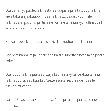
Ota vähän yli puolet taikinasta jääkaapista ja laita loppu taikina
vielä takaisin jääkaappiin. Jaa taikina 12 osaan. Pyörittele
taikinapalat palloiksi ja litistä ne. Painele taikinalevyt muffinssipellin
kolojen pohjalle ja reunoille.
Halkaise persikat, poista niistä kivet ja kuutioi hedelmäliha.
Jaa persikanpalat ja vadelmat piiraisiin. Ripottele hedelmien päälle
sokeria.
Ota loppu taikina jääkaapista ja kauli se levyksi. Leikkaa taikina
taikinapyörällä suikaleiksi. Asettele suikaleet piiraiden päälle
ristikon muotoon.
Paista 180 asteessa 30 minuuttia. Anna piiraiden jäähtyä ennen
tarjoilua.