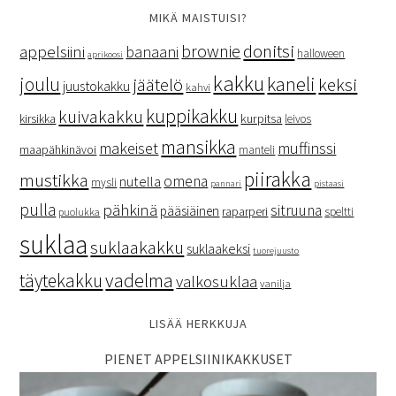
MIKÄ MAISTUISI?
donitsi
brownie
appelsiini
banaani
halloween
aprikoosi
kakku
kaneli
joulu
keksi
jäätelö
juustokakku
kahvi
kuppikakku
kuivakakku
kurpitsa
kirsikka
leivos
mansikka
makeiset
muffinssi
maapähkinävoi
manteli
piirakka
mustikka
omena
nutella
mysli
pannari
pistaasi
pulla
pähkinä
sitruuna
pääsiäinen
raparperi
speltti
puolukka
suklaa
suklaakakku
suklaakeksi
tuorejuusto
vadelma
täytekakku
valkosuklaa
vanilja
LISÄÄ HERKKUJA
PIENET APPELSIINIKAKKUSET