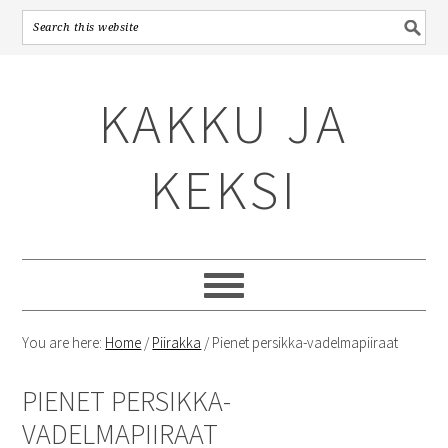
Skip
Skip
Skip
to
to
to
KAKKU JA
primary
content
primary
navigation
sidebar
KEKSI
You are here:
Home
/
Piirakka
/
Pienet persikka-vadelmapiiraat
PIENET PERSIKKA-
VADELMAPIIRAAT