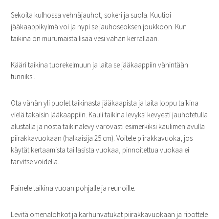
Sekoita kulhossa vehnäjauhot, sokeri ja suola. Kuutioi
jääkaappikylmä voi ja nypi se jauhoseoksen joukkoon. Kun
taikina on murumaista lisää vesi vähän kerrallaan.
Kääri taikina tuorekelmuun ja laita se jääkaappiin vähintään
tunniksi.
Ota vähän yli puolet taikinasta jääkaapista ja laita loppu taikina
vielä takaisin jääkaappiin. Kauli taikina levyksi kevyesti jauhotetulla
alustalla ja nosta taikinalevy varovasti esimerkiksi kaulimen avulla
piirakkavuokaan (halkaisija 25 cm). Voitele piirakkavuoka, jos
käytät kertaamista tai lasista vuokaa, pinnoitettua vuokaa ei
tarvitse voidella.
Painele taikina vuoan pohjalle ja reunoille.
Levitä omenalohkot ja karhunvatukat piirakkavuokaan ja ripottele