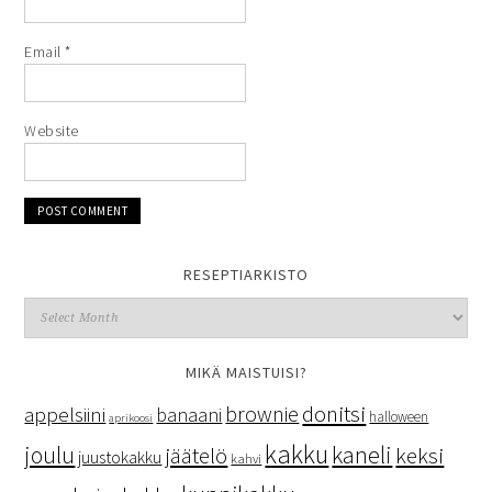
Email
*
Website
RESEPTIARKISTO
MIKÄ MAISTUISI?
donitsi
brownie
appelsiini
banaani
halloween
aprikoosi
kakku
kaneli
joulu
keksi
jäätelö
juustokakku
kahvi