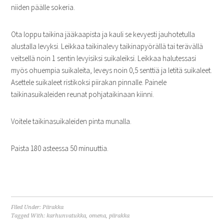
niiden päälle sokeria.
Ota loppu taikina jääkaapista ja kauli se kevyesti jauhotetulla
alustalla levyksi. Leikkaa taikinalevy taikinapyörällä tai terävällä
veitsellä noin 1 sentin levyisiksi suikaleiksi. Leikkaa halutessasi
myös ohuempia suikaleita, leveys noin 0,5 senttiä ja letitä suikaleet.
Asettele suikaleet ristikoksi piirakan pinnalle. Painele
taikinasuikaleiden reunat pohjataikinaan kiinni.
Voitele taikinasuikaleiden pinta munalla.
Paista 180 asteessa 50 minuuttia.
Filed Under:
Piirakka
Tagged With:
karhunvatukka
,
omena
,
piirakka