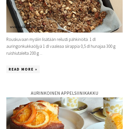
Rouskuvaan mysliin lisätään reilusti pähkinöitä. 1 dl
auringonkukkaöljyä 1 dl vaaleaa siirappia 0,5 dl hunajaa 300 g
ruishiutaleita 200 g ...
READ MORE »
AURINKOINEN APPELSIINIKAKKU