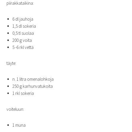
piirakkataikina:
6 dl jauhoja
1,5 dl sokeria
0,5 tl suolaa
200 g voita
5 -6 rkl vettä
täyte:
n. 1 litra omenalohkoja
250 g karhunvatukoita
1 rkl sokeria
voiteluun:
1 muna