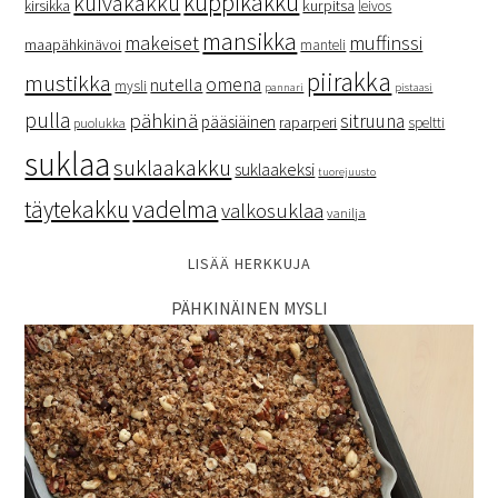
kuppikakku
kuivakakku
kurpitsa
kirsikka
leivos
mansikka
makeiset
muffinssi
maapähkinävoi
manteli
piirakka
mustikka
omena
nutella
mysli
pannari
pistaasi
pulla
pähkinä
sitruuna
pääsiäinen
raparperi
speltti
puolukka
suklaa
suklaakakku
suklaakeksi
tuorejuusto
vadelma
täytekakku
valkosuklaa
vanilja
LISÄÄ HERKKUJA
PÄHKINÄINEN MYSLI