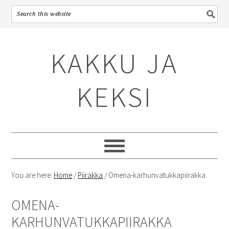
Skip
Skip
Skip
to
to
to
KAKKU JA
primary
content
primary
navigation
sidebar
KEKSI
You are here:
Home
/
Piirakka
/
Omena-karhunvatukkapiirakka
OMENA-
KARHUNVATUKKAPIIRAKKA