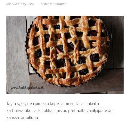
08/09/2021
by
Liisa
Leave a Comment
Täytä syksyinen piirakka kirpeillä omenilla ja makeilla
karhunvatukoilla. Piirakka maistuu parhaalta vaniljajäätelön
kanssa tarjoiltuna.