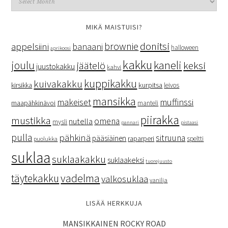
MIKÄ MAISTUISI?
donitsi
brownie
appelsiini
banaani
halloween
aprikoosi
kakku
kaneli
joulu
keksi
jäätelö
juustokakku
kahvi
kuppikakku
kuivakakku
kurpitsa
kirsikka
leivos
mansikka
makeiset
muffinssi
maapähkinävoi
manteli
piirakka
mustikka
omena
nutella
mysli
pannari
pistaasi
pulla
pähkinä
sitruuna
pääsiäinen
raparperi
speltti
puolukka
suklaa
suklaakakku
suklaakeksi
tuorejuusto
vadelma
täytekakku
valkosuklaa
vanilja
LISÄÄ HERKKUJA
MANSIKKAINEN ROCKY ROAD