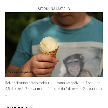
SITRUUNAJÄÄTELÖ
Raikas sitruunajäätelö maistuu kuumana kesäpäivänä. 1 sitruuna
0,5 dl sokeria 2 kananmunaa 1 dl sokeria 2 dl kermaa 2 dl punaista
...
READ MORE »