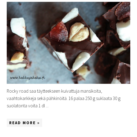
Rocky road saa täytteekseen kuivattuja mansikoita,
vaahtokarkkeja sekä pähkinöitä. 16 palaa 250 g suklaata 30 g
suolatonta voita 1 dl ...
READ MORE »