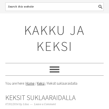
Skip
Skip
Skip
to
to
to
KAKKU JA
primary
content
primary
navigation
sidebar
KEKSI
You are here:
Home
/
Keksi
/
Keksit suklaaraidalla
KEKSIT SUKLAARAIDALLA
07/01/2014
by
Liisa
Leave a Comment