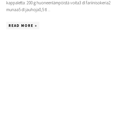
kappaletta: 200 g huoneenlämpöistä voita3 dl fariinisokeria2
munaa5 dl jauhoja0,5 tl ...
READ MORE »