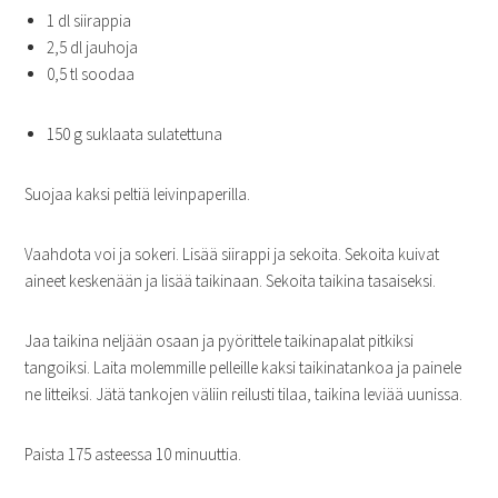
1 dl siirappia
2,5 dl jauhoja
0,5 tl soodaa
150 g suklaata sulatettuna
Suojaa kaksi peltiä leivinpaperilla.
Vaahdota voi ja sokeri. Lisää siirappi ja sekoita. Sekoita kuivat
aineet keskenään ja lisää taikinaan. Sekoita taikina tasaiseksi.
Jaa taikina neljään osaan ja pyörittele taikinapalat pitkiksi
tangoiksi. Laita molemmille pelleille kaksi taikinatankoa ja painele
ne litteiksi. Jätä tankojen väliin reilusti tilaa, taikina leviää uunissa.
Paista 175 asteessa 10 minuuttia.