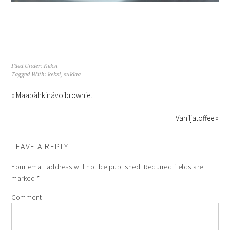
Filed Under:
Keksi
Tagged With:
keksi
,
suklaa
« Maapähkinävoibrowniet
Vaniljatoffee »
LEAVE A REPLY
Your email address will not be published.
Required fields are
marked
*
Comment