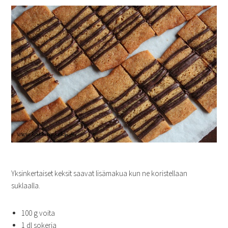
Yksinkertaiset keksit saavat lisämakua kun ne koristellaan
suklaalla.
100 g voita
1 dl sokeria