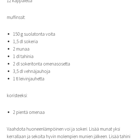
12 kappaletta
muffinssit:
150 g suolatonta voita
1,5 dl sokeria
2 munaa
1 dl tahinia
2 dl sokeritonta omenasosetta
3,5 dl vehnäjauhoja
1 tl leivinjauhetta
koristeeksi:
2 pientä omenaa
Vaahdota huoneenlämpöinen voi ja sokeri. Lisää munat yksi
kerrallaan ja sekoita hyvin molempien munien jälkeen. Lisää tahini