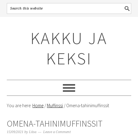
Skip
Skip
Skip
to
to
to
KAKKU JA
primary
content
primary
navigation
sidebar
KEKSI
You are here:
Home
/
Muffinssi
/
Omena-tahinimuffinssit
OMENA-TAHINIMUFFINSSIT
15/09/2021
by
Liisa
Leave a Comment