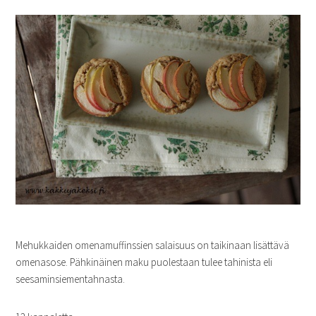
Mehukkaiden omenamuffinssien salaisuus on taikinaan lisättävä
omenasose. Pähkinäinen maku puolestaan tulee tahinista eli
seesaminsiementahnasta.