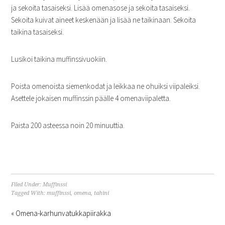
ja sekoita tasaiseksi. Lisää omenasose ja sekoita tasaiseksi.
Sekoita kuivat aineet keskenään ja lisää ne taikinaan. Sekoita
taikina tasaiseksi.
Lusikoi taikina muffinssivuokiin.
Poista omenoista siemenkodat ja leikkaa ne ohuiksi viipaleiksi.
Asettele jokaisen muffinssin päälle 4 omenaviipaletta.
Paista 200 asteessa noin 20 minuuttia.
Filed Under:
Muffinssi
Tagged With:
muffinssi
,
omena
,
tahini
« Omena-karhunvatukkapiirakka