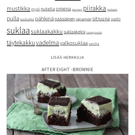
piirakka
mustikka
omena
nutella
mysli
pannari
pistaasi
pulla
pähkinä
sitruuna
pääsiäinen
raparperi
speltti
puolukka
suklaa
suklaakakku
suklaakeksi
tuorejuusto
vadelma
täytekakku
valkosuklaa
vanilja
LISÄÄ HERKKUJA
AFTER EIGHT -BROWNIE