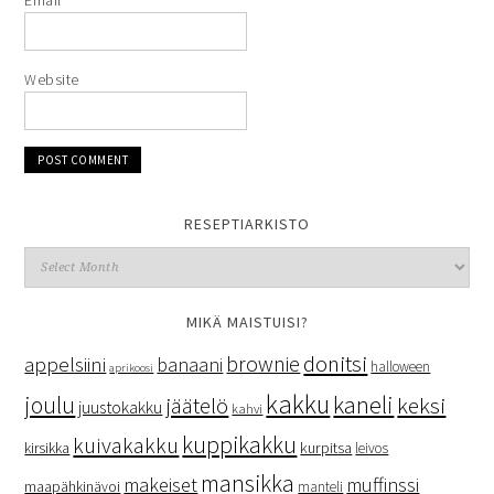
Website
RESEPTIARKISTO
MIKÄ MAISTUISI?
donitsi
brownie
appelsiini
banaani
halloween
aprikoosi
kakku
kaneli
joulu
keksi
jäätelö
juustokakku
kahvi
kuppikakku
kuivakakku
kurpitsa
kirsikka
leivos
mansikka
makeiset
muffinssi
maapähkinävoi
manteli