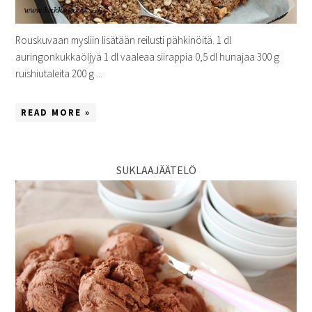
Rouskuvaan mysliin lisätään reilusti pähkinöitä. 1 dl
auringonkukkaöljyä 1 dl vaaleaa siirappia 0,5 dl hunajaa 300 g
ruishiutaleita 200 g ...
READ MORE »
SUKLAAJÄÄTELÖ