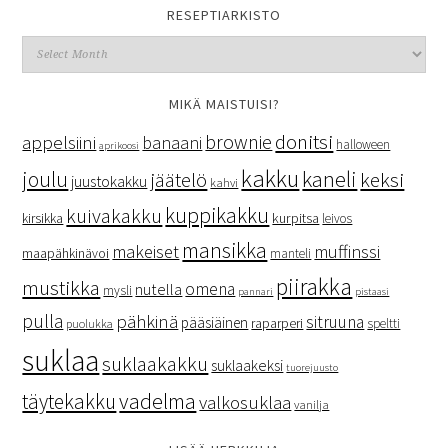
RESEPTIARKISTO
MIKÄ MAISTUISI?
donitsi
brownie
appelsiini
banaani
halloween
aprikoosi
kakku
kaneli
joulu
keksi
jäätelö
juustokakku
kahvi
kuppikakku
kuivakakku
kurpitsa
kirsikka
leivos
mansikka
makeiset
muffinssi
maapähkinävoi
manteli
piirakka
mustikka
omena
nutella
mysli
pannari
pistaasi
pulla
pähkinä
sitruuna
pääsiäinen
raparperi
speltti
puolukka
suklaa
suklaakakku
suklaakeksi
tuorejuusto
vadelma
täytekakku
valkosuklaa
vanilja