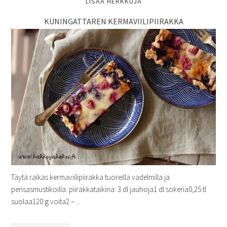
LISÄÄ HERKKUJA
KUNINGATTAREN KERMAVIILIPIIRAKKA
Täytä raikas kermaviilipiirakka tuoreilla vadelmilla ja
pensasmustikoilla. piirakkataikina: 3 dl jauhoja1 dl sokeria0,25 tl
suolaa120 g voita2 – ...