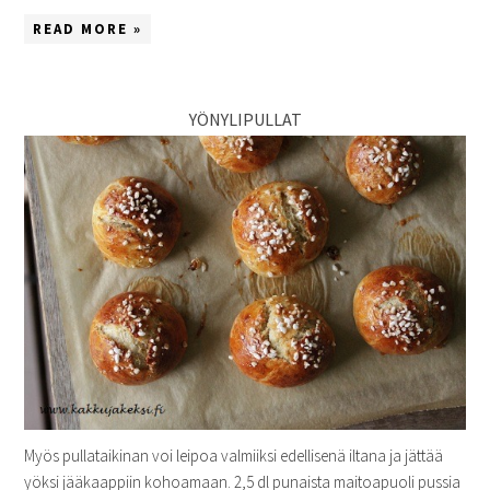
READ MORE »
YÖNYLIPULLAT
Myös pullataikinan voi leipoa valmiiksi edellisenä iltana ja jättää
yöksi jääkaappiin kohoamaan. 2,5 dl punaista maitoapuoli pussia