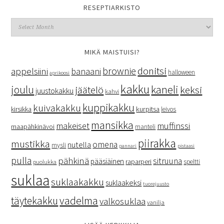
RESEPTIARKISTO
MIKÄ MAISTUISI?
donitsi
brownie
appelsiini
banaani
halloween
aprikoosi
kakku
kaneli
joulu
keksi
jäätelö
juustokakku
kahvi
kuppikakku
kuivakakku
kurpitsa
kirsikka
leivos
mansikka
makeiset
muffinssi
maapähkinävoi
manteli
piirakka
mustikka
omena
nutella
mysli
pannari
pistaasi
pulla
pähkinä
sitruuna
pääsiäinen
raparperi
speltti
puolukka
suklaa
suklaakakku
suklaakeksi
tuorejuusto
vadelma
täytekakku
valkosuklaa
vanilja