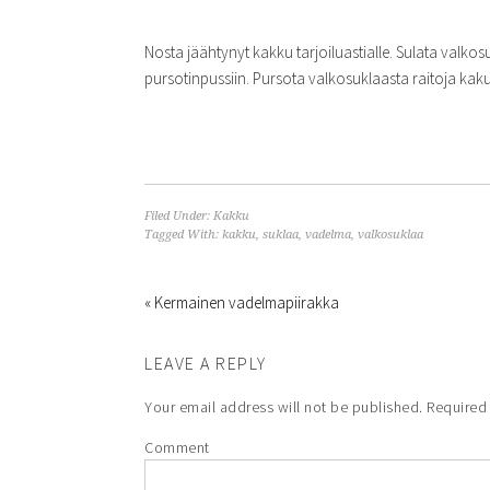
Nosta jäähtynyt kakku tarjoiluastialle. Sulata valkos
pursotinpussiin. Pursota valkosuklaasta raitoja kaku
Filed Under:
Kakku
Tagged With:
kakku
,
suklaa
,
vadelma
,
valkosuklaa
« Kermainen vadelmapiirakka
LEAVE A REPLY
Your email address will not be published.
Required 
Comment