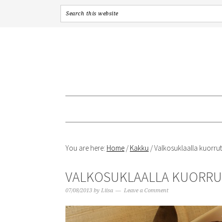
Skip
Skip
Skip
to
to
to
primary
content
primary
navigation
sidebar
You are here:
Home
/
Kakku
/
Valkosuklaalla kuorru
VALKOSUKLAALLA KUORR
07/08/2013
by
Liisa
Leave a Comment