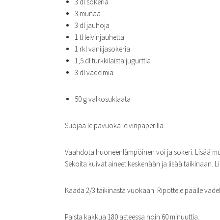
3 dl sokeria
3 munaa
3 dl jauhoja
1 tl leivinjauhetta
1 rkl vaniljasokeria
1,5 dl turkkilaista jugurttia
3 dl vadelmia
50 g valkosuklaata
Suojaa leipävuoka leivinpaperilla.
Vaahdota huoneenlämpöinen voi ja sokeri. Lisää mun
Sekoita kuivat aineet keskenään ja lisää taikinaan. Lis
Kaada 2/3 taikinasta vuokaan. Ripottele päälle vadel
Paista kakkua 180 asteessa noin 60 minuuttia.