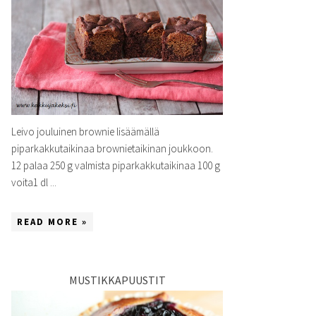
Leivo jouluinen brownie lisäämällä
piparkakkutaikinaa brownietaikinan joukkoon.
12 palaa 250 g valmista piparkakkutaikinaa 100 g
voita1 dl ...
READ MORE »
MUSTIKKAPUUSTIT