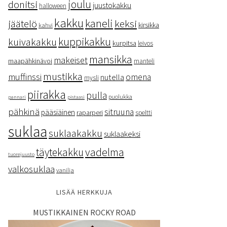
donitsi
joulu
juustokakku
halloween
kakku
kaneli
keksi
jäätelö
kirsikka
kahvi
kuppikakku
kuivakakku
kurpitsa
leivos
mansikka
makeiset
maapähkinävoi
manteli
mustikka
muffinssi
omena
nutella
mysli
piirakka
pulla
puolukka
pannari
pistaasi
pähkinä
sitruuna
pääsiäinen
raparperi
speltti
suklaa
suklaakakku
suklaakeksi
vadelma
täytekakku
tuorejuusto
valkosuklaa
vanilja
LISÄÄ HERKKUJA
MUSTIKKAINEN ROCKY ROAD