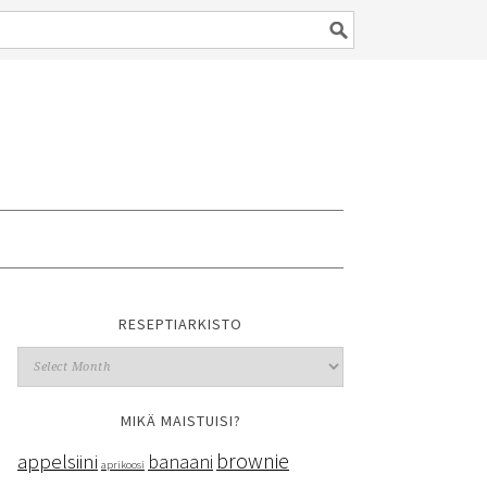
RESEPTIARKISTO
MIKÄ MAISTUISI?
brownie
appelsiini
banaani
aprikoosi