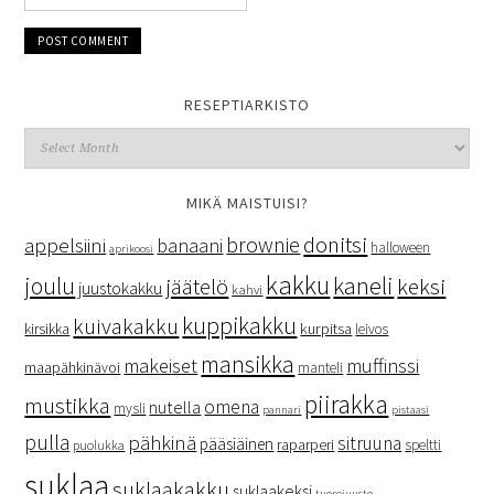
RESEPTIARKISTO
MIKÄ MAISTUISI?
donitsi
brownie
appelsiini
banaani
halloween
aprikoosi
kakku
kaneli
joulu
keksi
jäätelö
juustokakku
kahvi
kuppikakku
kuivakakku
kurpitsa
kirsikka
leivos
mansikka
makeiset
muffinssi
maapähkinävoi
manteli
piirakka
mustikka
omena
nutella
mysli
pannari
pistaasi
pulla
pähkinä
sitruuna
pääsiäinen
raparperi
speltti
puolukka
suklaa
suklaakakku
suklaakeksi
tuorejuusto