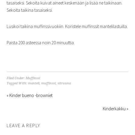
tasaiseksi. Sekoita kuivat aineet keskenään ja lisää ne taikinaan.
Sekoita taikina tasaiseksi.
Lusikoi taikina muffinssivuokiin. Koristele muffinssit mantelilastuilla.
Paista 200 asteessa noin 20 minuuttia.
Filed Under:
Muffinssi
Tagged With:
manteli
,
muffinssi
,
sitruuna
« Kinder bueno -browniet
Kinderkakku »
LEAVE A REPLY