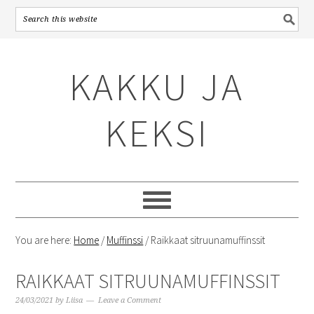
Skip
Skip
Skip
to
to
to
KAKKU JA
primary
content
primary
navigation
sidebar
KEKSI
You are here:
Home
/
Muffinssi
/
Raikkaat sitruunamuffinssit
RAIKKAAT SITRUUNAMUFFINSSIT
24/03/2021
by
Liisa
Leave a Comment