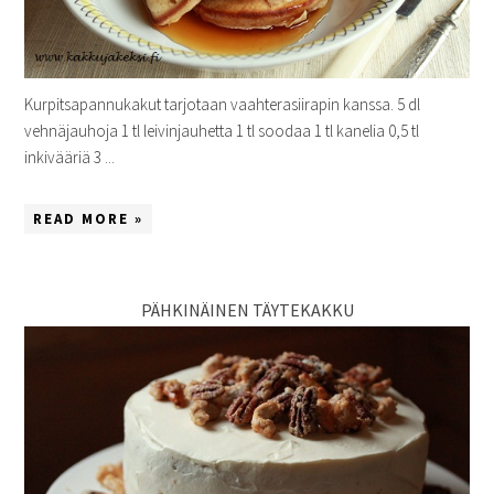
Kurpitsapannukakut tarjotaan vaahterasiirapin kanssa. 5 dl
vehnäjauhoja 1 tl leivinjauhetta 1 tl soodaa 1 tl kanelia 0,5 tl
inkivääriä 3 ...
READ MORE »
PÄHKINÄINEN TÄYTEKAKKU