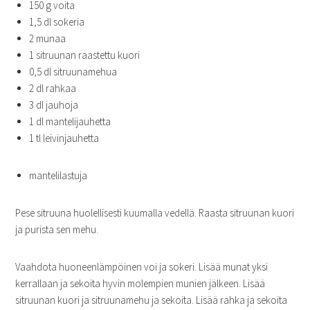
150 g voita
1,5 dl sokeria
2 munaa
1 sitruunan raastettu kuori
0,5 dl sitruunamehua
2 dl rahkaa
3 dl jauhoja
1 dl mantelijauhetta
1 tl leivinjauhetta
mantelilastuja
Pese sitruuna huolellisesti kuumalla vedellä. Raasta sitruunan kuori
ja purista sen mehu.
Vaahdota huoneenlämpöinen voi ja sokeri. Lisää munat yksi
kerrallaan ja sekoita hyvin molempien munien jälkeen. Lisää
sitruunan kuori ja sitruunamehu ja sekoita. Lisää rahka ja sekoita