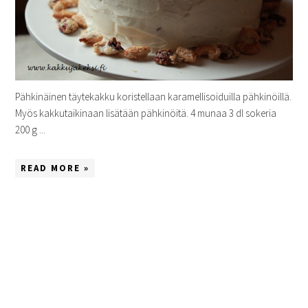
Pähkinäinen täytekakku koristellaan karamellisoiduilla pähkinöillä.
Myös kakkutaikinaan lisätään pähkinöitä. 4 munaa 3 dl sokeria
200 g ...
READ MORE »