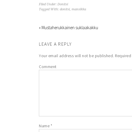
Filed Under:
Donitsi
Tagged With:
donitsi
,
mansikka
« Mustaherukkainen suklaakakku
LEAVE A REPLY
Your email address will not be published.
Required 
Comment
Name
*