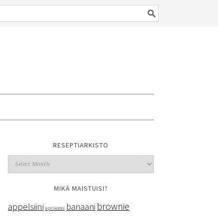
RESEPTIARKISTO
MIKÄ MAISTUISI?
brownie
appelsiini
banaani
aprikoosi