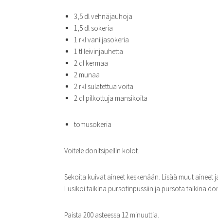
3,5 dl vehnäjauhoja
1,5 dl sokeria
1 rkl vaniljasokeria
1 tl leivinjauhetta
2 dl kermaa
2 munaa
2 rkl sulatettua voita
2 dl pilkottuja mansikoita
tomusokeria
Voitele donitsipellin kolot.
Sekoita kuivat aineet keskenään. Lisää muut aineet ja
Lusikoi taikina pursotinpussiin ja pursota taikina doni
Paista 200 asteessa 12 minuuttia.