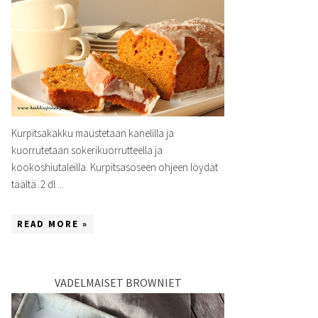
Kurpitsakakku maustetaan kanelilla ja
kuorrutetaan sokerikuorrutteella ja
kookoshiutaleilla. Kurpitsasoseen ohjeen löydät
täältä. 2 dl ...
READ MORE »
VADELMAISET BROWNIET