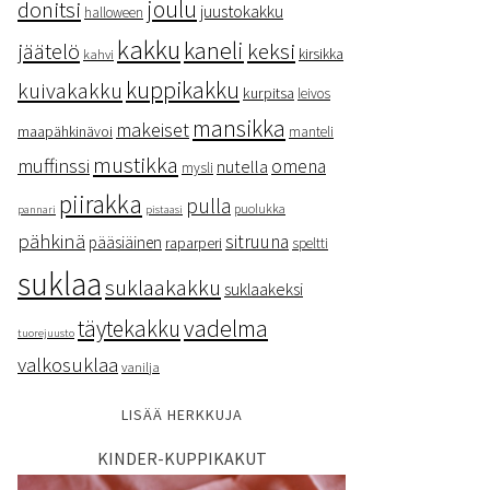
donitsi
joulu
juustokakku
halloween
kakku
kaneli
keksi
jäätelö
kirsikka
kahvi
kuppikakku
kuivakakku
kurpitsa
leivos
mansikka
makeiset
maapähkinävoi
manteli
mustikka
muffinssi
omena
nutella
mysli
piirakka
pulla
puolukka
pannari
pistaasi
pähkinä
sitruuna
pääsiäinen
raparperi
speltti
suklaa
suklaakakku
suklaakeksi
vadelma
täytekakku
tuorejuusto
valkosuklaa
vanilja
LISÄÄ HERKKUJA
KINDER-KUPPIKAKUT