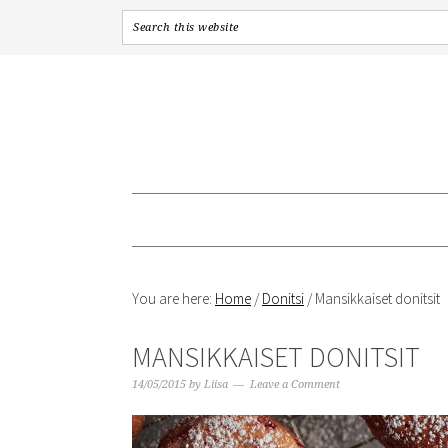
Skip
Skip
Skip
to
to
to
primary
content
primary
navigation
sidebar
You are here:
Home
/
Donitsi
/
Mansikkaiset donitsit
MANSIKKAISET DONITSIT
14/05/2015
by
Liisa
Leave a Comment