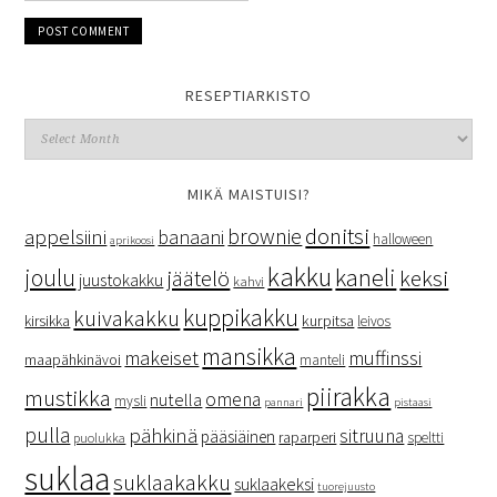
RESEPTIARKISTO
MIKÄ MAISTUISI?
donitsi
brownie
appelsiini
banaani
halloween
aprikoosi
kakku
kaneli
joulu
keksi
jäätelö
juustokakku
kahvi
kuppikakku
kuivakakku
kurpitsa
kirsikka
leivos
mansikka
makeiset
muffinssi
maapähkinävoi
manteli
piirakka
mustikka
omena
nutella
mysli
pannari
pistaasi
pulla
pähkinä
sitruuna
pääsiäinen
raparperi
speltti
puolukka
suklaa
suklaakakku
suklaakeksi
tuorejuusto