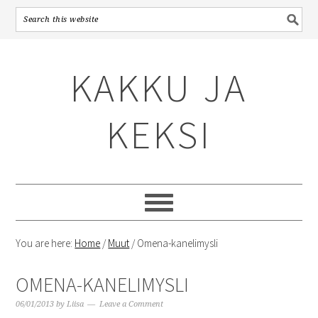
Skip
Skip
Skip
to
to
to
KAKKU JA
primary
content
primary
navigation
sidebar
KEKSI
You are here:
Home
/
Muut
/
Omena-kanelimysli
OMENA-KANELIMYSLI
06/01/2013
by
Liisa
Leave a Comment