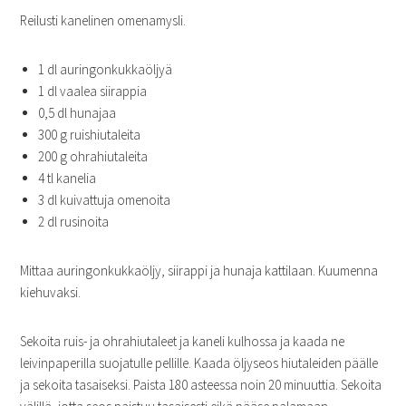
Reilusti kanelinen omenamysli.
1 dl auringonkukkaöljyä
1 dl vaalea siirappia
0,5 dl hunajaa
300 g ruishiutaleita
200 g ohrahiutaleita
4 tl kanelia
3 dl kuivattuja omenoita
2 dl rusinoita
Mittaa auringonkukkaöljy, siirappi ja hunaja kattilaan. Kuumenna
kiehuvaksi.
Sekoita ruis- ja ohrahiutaleet ja kaneli kulhossa ja kaada ne
leivinpaperilla suojatulle pellille. Kaada öljyseos hiutaleiden päälle
ja sekoita tasaiseksi. Paista 180 asteessa noin 20 minuuttia. Sekoita