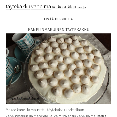
vadelma
täytekakku
valkosuklaa
vanilja
LISÄÄ HERKKUJA
KANELINMAKUINEN TÄYTEKAKKU
Makea kanelilla maustettu täytekakku koristellaan
kanelinmakuisilla marengeilla. Valmista ensin kanelilla maustetut