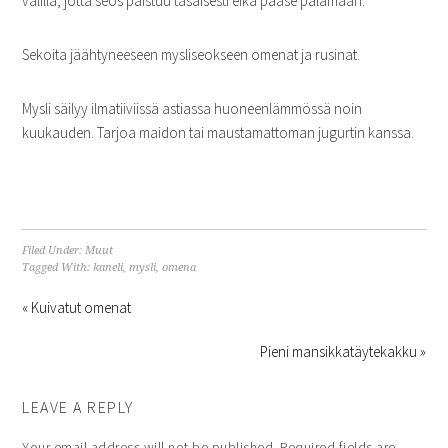
välillä, jotta seos paistuu tasaisesti eikä pääse palamaan.
Sekoita jäähtyneeseen mysliseokseen omenat ja rusinat.
Mysli säilyy ilmatiiviissä astiassa huoneenlämmössä noin
kuukauden. Tarjoa maidon tai maustamattoman jugurtin kanssa.
Filed Under:
Muut
Tagged With:
kaneli
,
mysli
,
omena
« Kuivatut omenat
Pieni mansikkatäytekakku »
LEAVE A REPLY
Your email address will not be published.
Required fields are