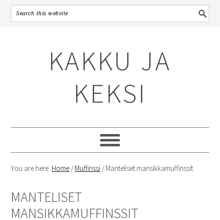
Skip
Skip
Skip
to
to
to
KAKKU JA
primary
content
primary
navigation
sidebar
KEKSI
You are here:
Home
/
Muffinssi
/
Manteliset mansikkamuffinssit
MANTELISET
MANSIKKAMUFFINSSIT