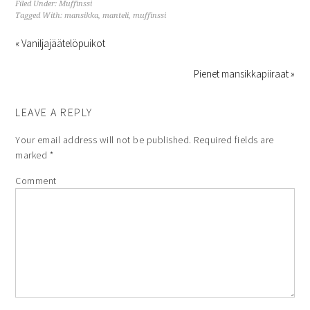
Filed Under:
Muffinssi
Tagged With:
mansikka
,
manteli
,
muffinssi
« Vaniljajäätelöpuikot
Pienet mansikkapiiraat »
LEAVE A REPLY
Your email address will not be published.
Required fields are
marked
*
Comment