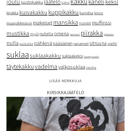
kakku
kaneli
joulu
keksi
jäätelö
juustokakku
kahvi
kuppikakku
kuivakakku
kurpitsa
kirsikka
leivos
mansikka
makeiset
muffinssi
maapähkinävoi
manteli
piirakka
mustikka
omena
nutella
mysli
pannari
pistaasi
pulla
pähkinä
sitruuna
pääsiäinen
raparperi
speltti
puolukka
suklaa
suklaakakku
suklaakeksi
tuorejuusto
vadelma
täytekakku
valkosuklaa
vanilja
LISÄÄ HERKKUJA
KIRSIKKAJÄÄTELÖ