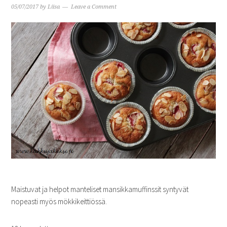
05/07/2017
by
Liisa
Leave a Comment
Maistuvat ja helpot manteliset mansikkamuffinssit syntyvät
nopeasti myös mökkikeittiössä.