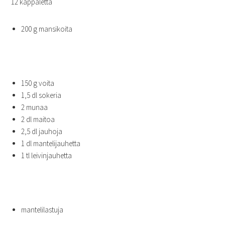
12 kappaletta
200 g mansikoita
150 g voita
1,5 dl sokeria
2 munaa
2 dl maitoa
2,5 dl jauhoja
1 dl mantelijauhetta
1 tl leivinjauhetta
mantelilastuja