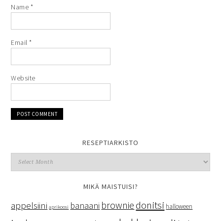
Name
*
Email
*
Website
RESEPTIARKISTO
MIKÄ MAISTUISI?
donitsi
brownie
appelsiini
banaani
halloween
aprikoosi