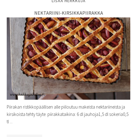
LISÄÄ HERKKUJA
NEKTARIINI-KIRSIKKAPIIRAKKA
Piirakan ristikkopäällisen alle piiloutuu makeista nektariineista ja
kirsikoista tehty täyte. piirakkataikina: 6 dl jauhoja1,5 dl sokeria0,5
tl ...