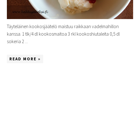
Täyteläinen kookosjäätelö maistuu raikkaan vadelmahillon
kanssa. 1 tlk/4 dl kookosmaitoa 3 rkl kookoshiutaleita 0,5 dl
sokeria 2 ...
READ MORE »