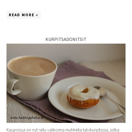
READ MORE »
KURPITSADONITSIT
Kaupoissa on nyt reilu valikoima muhkeita talvikurpitsoja, jotka