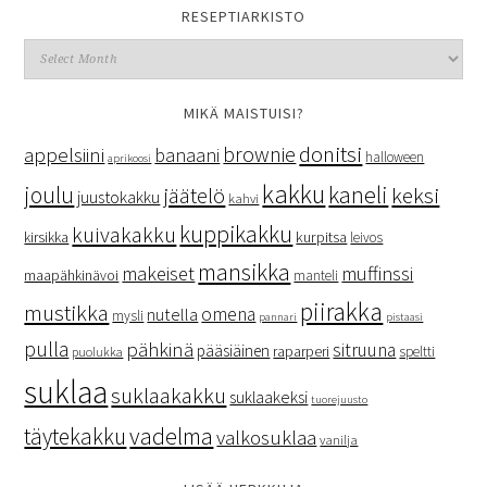
RESEPTIARKISTO
MIKÄ MAISTUISI?
donitsi
brownie
appelsiini
banaani
halloween
aprikoosi
kakku
kaneli
joulu
keksi
jäätelö
juustokakku
kahvi
kuppikakku
kuivakakku
kurpitsa
kirsikka
leivos
mansikka
makeiset
muffinssi
maapähkinävoi
manteli
piirakka
mustikka
omena
nutella
mysli
pannari
pistaasi
pulla
pähkinä
sitruuna
pääsiäinen
raparperi
speltti
puolukka
suklaa
suklaakakku
suklaakeksi
tuorejuusto
vadelma
täytekakku
valkosuklaa
vanilja