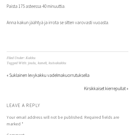
Paista 175 asteessa 40 minuuttia.
Anna kakun jäähtyä ja irrota se sitten varovasti vuoasta.
Filed Under:
Kakku
Tagged With:
joulu
,
kaneli
,
kuivakakku
« Suklainen levykakku vadelmakuorrutuksella
Kirsikkaiset kierrepullat »
LEAVE A REPLY
Your email address will not be published.
Required fields are
marked
*
Comment