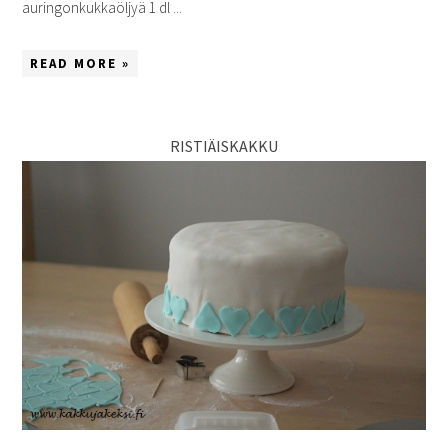
auringonkukkaöljyä 1 dl ...
READ MORE »
RISTIÄISKAKKU