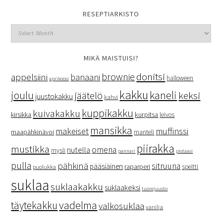
RESEPTIARKISTO
MIKÄ MAISTUISI?
donitsi
brownie
appelsiini
banaani
halloween
aprikoosi
kakku
kaneli
joulu
keksi
jäätelö
juustokakku
kahvi
kuppikakku
kuivakakku
kurpitsa
kirsikka
leivos
mansikka
makeiset
muffinssi
maapähkinävoi
manteli
piirakka
mustikka
omena
nutella
mysli
pannari
pistaasi
pulla
pähkinä
sitruuna
pääsiäinen
raparperi
speltti
puolukka
suklaa
suklaakakku
suklaakeksi
tuorejuusto
vadelma
täytekakku
valkosuklaa
vanilja