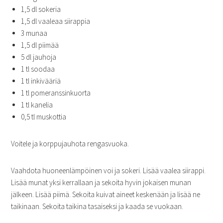
1,5 dl sokeria
1,5 dl vaaleaa siirappia
3 munaa
1,5 dl piimää
5 dl jauhoja
1 tl soodaa
1 tl inkivääriä
1 tl pomeranssinkuorta
1 tl kanelia
0,5 tl muskottia
Voitele ja korppujauhota rengasvuoka.
Vaahdota huoneenlämpöinen voi ja sokeri. Lisää vaalea siirappi.
Lisää munat yksi kerrallaan ja sekoita hyvin jokaisen munan
jälkeen. Lisää piimä. Sekoita kuivat aineet keskenään ja lisää ne
taikinaan. Sekoita taikina tasaiseksi ja kaada se vuokaan.