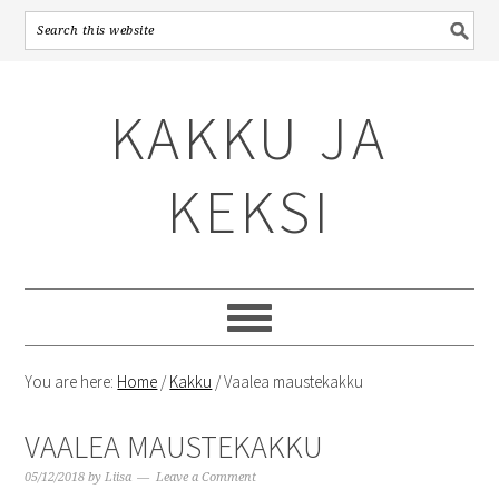
Skip
Skip
Skip
to
to
to
KAKKU JA
primary
content
primary
navigation
sidebar
KEKSI
You are here:
Home
/
Kakku
/
Vaalea maustekakku
VAALEA MAUSTEKAKKU
05/12/2018
by
Liisa
Leave a Comment