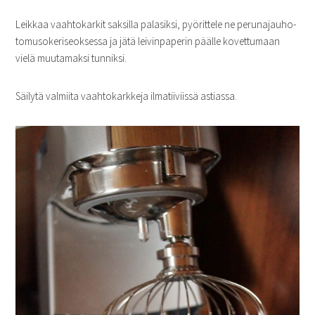
Leikkaa vaahtokarkit saksilla palasiksi, pyörittele ne perunajauho-
tomusokeriseoksessa ja jätä leivinpaperin päälle kovettumaan
vielä muutamaksi tunniksi.
Säilytä valmiita vaahtokarkkeja ilmatiiviissä astiassa.