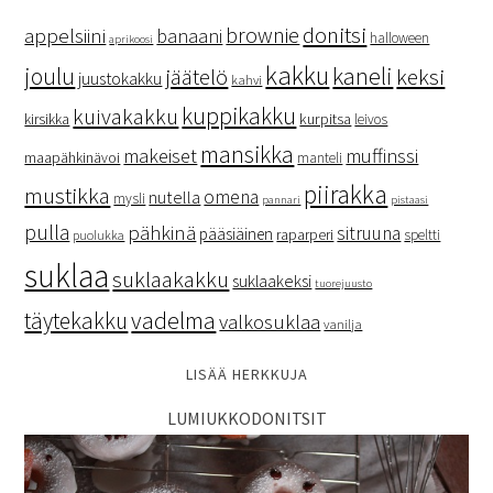
donitsi
brownie
appelsiini
banaani
halloween
aprikoosi
kakku
kaneli
joulu
keksi
jäätelö
juustokakku
kahvi
kuppikakku
kuivakakku
kurpitsa
kirsikka
leivos
mansikka
makeiset
muffinssi
maapähkinävoi
manteli
piirakka
mustikka
omena
nutella
mysli
pannari
pistaasi
pulla
pähkinä
sitruuna
pääsiäinen
raparperi
speltti
puolukka
suklaa
suklaakakku
suklaakeksi
tuorejuusto
vadelma
täytekakku
valkosuklaa
vanilja
LISÄÄ HERKKUJA
LUMIUKKODONITSIT