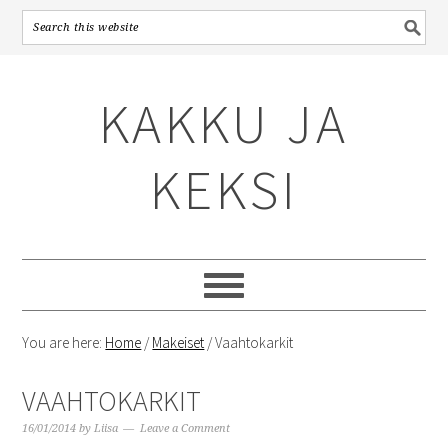
Skip
Skip
Skip
to
to
to
KAKKU JA
primary
content
primary
navigation
sidebar
KEKSI
You are here:
Home
/
Makeiset
/
Vaahtokarkit
VAAHTOKARKIT
16/01/2014
by
Liisa
Leave a Comment