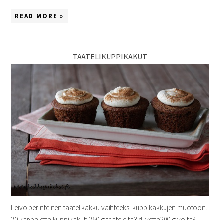
READ MORE »
TAATELIKUPPIKAKUT
Leivo perinteinen taatelikakku vaihteeksi kuppikakkujen muotoon.
20 kappaletta kuppikakut: 250 g taateleita3 dl vettä200 g voita3