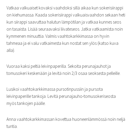
Vatkaa valkuaiset kovaksi vaahdoksi sillä aikaa kun sokerisiirappi
on kiehumassa. Kaada sokerisiirappi valkuaisvaahdon sekaan heti
kun siirappi saavuttaa halutun lämpötilan ja vatkaa kunnes seos
on tasaista. Lisää seuraavaksi liivateseos. Jatka vatkaamista noin
kymmenen minuuttia. Valmis vaahtokarkkimassa on hyvin
tahmeaa ja ei valu vatkaimesta kun nostat sen ylös (katso kuva
alla).
Vuoraa kaksi peltiä leivinpaperilla. Sekoita perunajauhot ja
tomusokeri keskenään ja levitä noin 2/3 osaa seoksesta pelleille.
Lusikoi vaahtokarkkimassa pursotinpussiin ja pursota
leivinpaperille tankoja. Levitä perunajauho-tomusokeriseosta
myös tankojen päälle.
Anna vaahtokarkkimassan kovettua huoneenlämmössä noin neljä
tuntia.