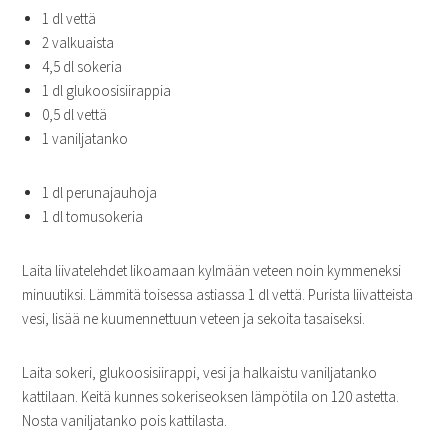
1 dl vettä
2 valkuaista
4,5 dl sokeria
1 dl glukoosisiirappia
0,5 dl vettä
1 vaniljatanko
1 dl perunajauhoja
1 dl tomusokeria
Laita liivatelehdet likoamaan kylmään veteen noin kymmeneksi
minuutiksi. Lämmitä toisessa astiassa 1 dl vettä. Purista liivatteista
vesi, lisää ne kuumennettuun veteen ja sekoita tasaiseksi.
Laita sokeri, glukoosisiirappi, vesi ja halkaistu vaniljatanko
kattilaan. Keitä kunnes sokeriseoksen lämpötila on 120 astetta.
Nosta vaniljatanko pois kattilasta.