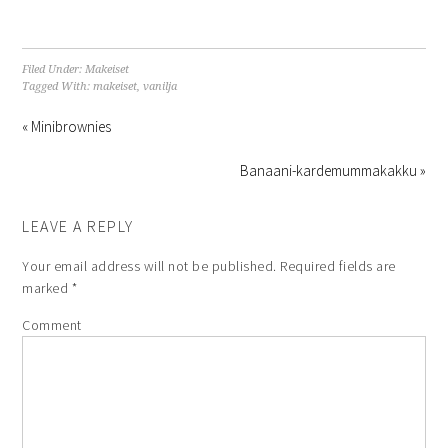
Filed Under:
Makeiset
Tagged With:
makeiset
,
vanilja
« Minibrownies
Banaani-kardemummakakku »
LEAVE A REPLY
Your email address will not be published.
Required fields are
marked
*
Comment