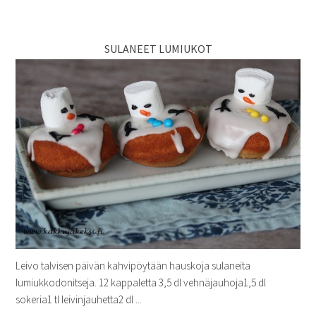
SULANEET LUMIUKOT
Leivo talvisen päivän kahvipöytään hauskoja sulaneita
lumiukkodonitseja. 12 kappaletta 3,5 dl vehnäjauhoja1,5 dl
sokeria1 tl leivinjauhetta2 dl ...