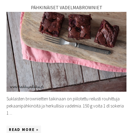
PÄHKINÄISET VADELMABROWNIET
Suklaisten brownieitten taikinaan on piilotettu reilusti rouhittuja
pekaanipähkinöitä ja herkullisia vadelmia. 150 g voita 1 dl sokeria
1 ...
READ MORE »