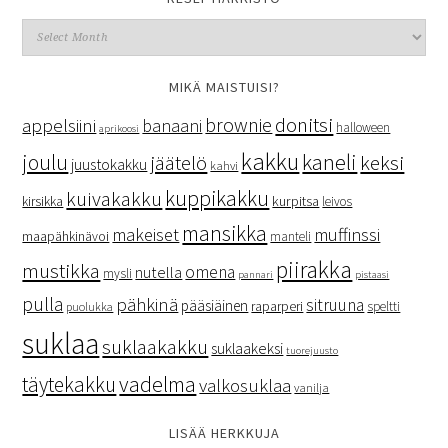
MIKÄ MAISTUISI?
donitsi
brownie
appelsiini
banaani
halloween
aprikoosi
kakku
kaneli
joulu
keksi
jäätelö
juustokakku
kahvi
kuppikakku
kuivakakku
kurpitsa
kirsikka
leivos
mansikka
makeiset
muffinssi
maapähkinävoi
manteli
piirakka
mustikka
omena
nutella
mysli
pannari
pistaasi
pulla
pähkinä
sitruuna
pääsiäinen
raparperi
speltti
puolukka
suklaa
suklaakakku
suklaakeksi
tuorejuusto
vadelma
täytekakku
valkosuklaa
vanilja
LISÄÄ HERKKUJA