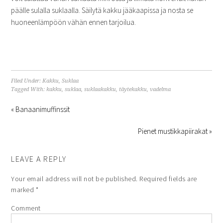
päälle sulalla suklaalla. Säilytä kakku jääkaapissa ja nosta se
huoneenlämpöön vähän ennen tarjoilua.
Filed Under:
Kakku
,
Suklaa
Tagged With:
kakku
,
suklaa
,
suklaakakku
,
täytekakku
,
vadelma
« Banaanimuffinssit
Pienet mustikkapiirakat »
LEAVE A REPLY
Your email address will not be published.
Required fields are
marked
*
Comment