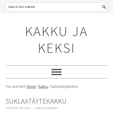
Skip
Skip
Skip
to
to
to
KAKKU JA
primary
content
primary
navigation
sidebar
KEKSI
You are here:
Home
/
Kakku
/
Suklaatäytekakku
SUKLAATÄYTEKAKKU
11/05/2013
by
Liisa
Leave a Comment