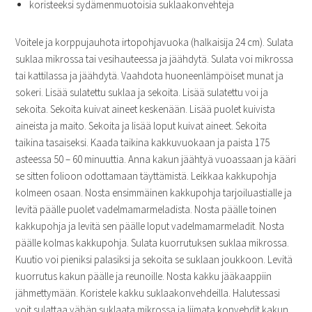
koristeeksi sydämenmuotoisia suklaakonvehteja
Voitele ja korppujauhota irtopohjavuoka (halkaisija 24 cm). Sulata
suklaa mikrossa tai vesihauteessa ja jäähdytä. Sulata voi mikrossa
tai kattilassa ja jäähdytä. Vaahdota huoneenlämpöiset munat ja
sokeri. Lisää sulatettu suklaa ja sekoita. Lisää sulatettu voi ja
sekoita. Sekoita kuivat aineet keskenään. Lisää puolet kuivista
aineista ja maito. Sekoita ja lisää loput kuivat aineet. Sekoita
taikina tasaiseksi. Kaada taikina kakkuvuokaan ja paista 175
asteessa 50 – 60 minuuttia. Anna kakun jäähtyä vuoassaan ja kääri
se sitten folioon odottamaan täyttämistä. Leikkaa kakkupohja
kolmeen osaan. Nosta ensimmäinen kakkupohja tarjoiluastialle ja
levitä päälle puolet vadelmamarmeladista. Nosta päälle toinen
kakkupohja ja levitä sen päälle loput vadelmamarmeladit. Nosta
päälle kolmas kakkupohja. Sulata kuorrutuksen suklaa mikrossa.
Kuutio voi pieniksi palasiksi ja sekoita se suklaan joukkoon. Levitä
kuorrutus kakun päälle ja reunoille. Nosta kakku jääkaappiin
jähmettymään. Koristele kakku suklaakonvehdeilla. Halutessasi
voit sulattaa vähän suklaata mikrossa ja liimata konvehdit kakun