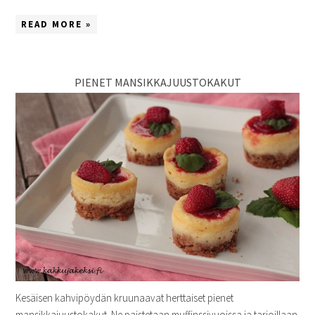
READ MORE »
PIENET MANSIKKAJUUSTOKAKUT
Kesäisen kahvipöydän kruunaavat herttaiset pienet
mansikkajuustokakut. Ne paistetaan muffinssivuoissa ja tarjoillaan