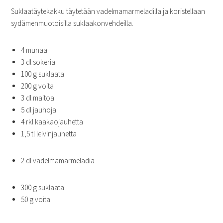
Suklaatäytekakku täytetään vadelmamarmeladilla ja koristellaan
sydämenmuotoisilla suklaakonvehdeilla.
4 munaa
3 dl sokeria
100 g suklaata
200 g voita
3 dl maitoa
5 dl jauhoja
4 rkl kaakaojauhetta
1,5 tl leivinjauhetta
2 dl vadelmamarmeladia
300 g suklaata
50 g voita