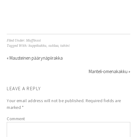
Filed Under:
Muffinssi
Tagged With:
kuppikakku
,
suklaa
,
tahini
« Mausteinen päärynäpiirakka
Manteli-omenakakku »
LEAVE A REPLY
Your email address will not be published.
Required fields are
marked
*
Comment