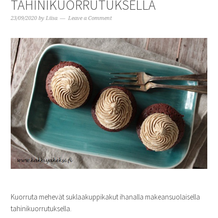
TAHINIKUORRUTUKSELLA
23/09/2020
by
Liisa
Leave a Comment
Kuorruta mehevät suklaakuppikakut ihanalla makeansuolaisella
tahinikuorrutuksella.