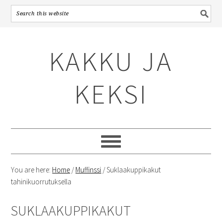
Skip
Skip
Skip
to
to
to
KAKKU JA
primary
content
primary
navigation
sidebar
KEKSI
You are here:
Home
/
Muffinssi
/
Suklaakuppikakut
tahinikuorrutuksella
SUKLAAKUPPIKAKUT