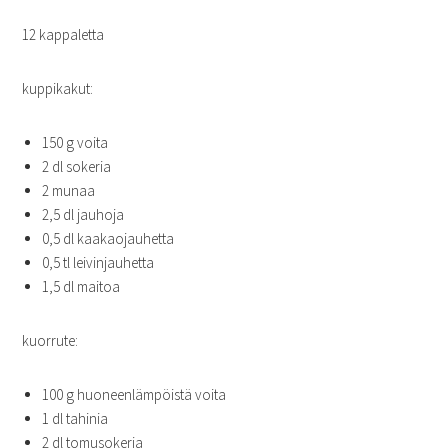
12 kappaletta
kuppikakut:
150 g voita
2 dl sokeria
2 munaa
2,5 dl jauhoja
0,5 dl kaakaojauhetta
0,5 tl leivinjauhetta
1,5 dl maitoa
kuorrute:
100 g huoneenlämpöistä voita
1 dl tahinia
2 dl tomusokeria