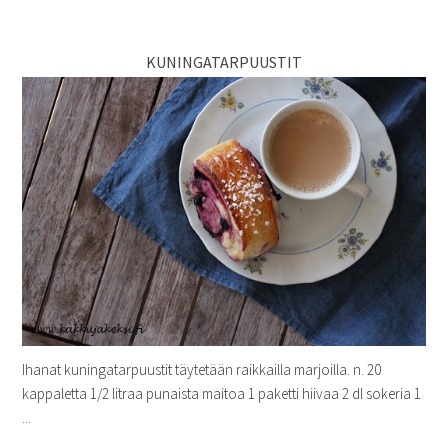
KUNINGATARPUUSTIT
Ihanat kuningatarpuustit täytetään raikkailla marjoilla. n. 20
kappaletta 1/2 litraa punaista maitoa 1 paketti hiivaa 2 dl sokeria 1
...