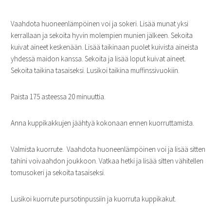
Vaahdota huoneenlämpöinen voi ja sokeri. Lisää munat yksi
kerrallaan ja sekoita hyvin molempien munien jälkeen. Sekoita
kuivat aineet keskenään. Lisää taikinaan puolet kuivista aineista
yhdessä maidon kanssa. Sekoita ja lisää loput kuivat aineet.
Sekoita taikina tasaiseksi. Lusikoi taikina muffinssivuokiin.
Paista 175 asteessa 20 minuuttia.
Anna kuppikakkujen jäähtyä kokonaan ennen kuorruttamista.
Valmista kuorrute. Vaahdota huoneenlämpöinen voi ja lisää sitten
tahini voivaahdon joukkoon. Vatkaa hetki ja lisää sitten vähitellen
tomusokeri ja sekoita tasaiseksi.
Lusikoi kuorrute pursotinpussiin ja kuorruta kuppikakut.