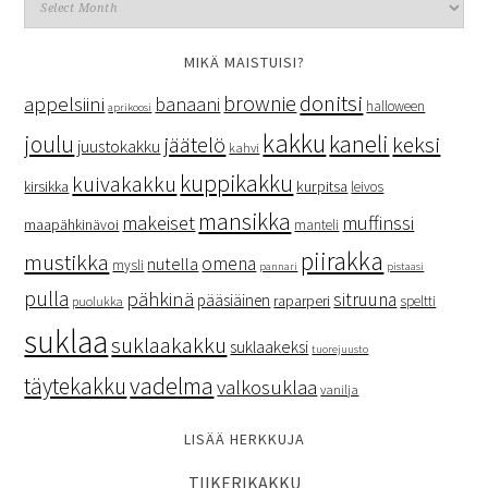
MIKÄ MAISTUISI?
donitsi
brownie
appelsiini
banaani
halloween
aprikoosi
kakku
kaneli
joulu
keksi
jäätelö
juustokakku
kahvi
kuppikakku
kuivakakku
kurpitsa
kirsikka
leivos
mansikka
makeiset
muffinssi
maapähkinävoi
manteli
piirakka
mustikka
omena
nutella
mysli
pannari
pistaasi
pulla
pähkinä
sitruuna
pääsiäinen
raparperi
speltti
puolukka
suklaa
suklaakakku
suklaakeksi
tuorejuusto
vadelma
täytekakku
valkosuklaa
vanilja
LISÄÄ HERKKUJA
TIIKERIKAKKU