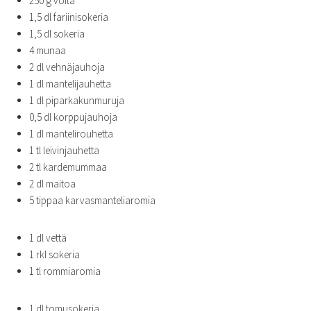
250 g voita
1,5 dl fariinisokeria
1,5 dl sokeria
4 munaa
2 dl vehnäjauhoja
1 dl mantelijauhetta
1 dl piparkakunmuruja
0,5 dl korppujauhoja
1 dl mantelirouhetta
1 tl leivinjauhetta
2 tl kardemummaa
2 dl maitoa
5 tippaa karvasmanteliaromia
1 dl vettä
1 rkl sokeria
1 tl rommiaromia
1 dl tomusokeria