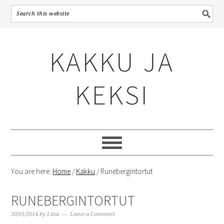
Skip
Skip
Skip
to
to
to
KAKKU JA
primary
content
primary
navigation
sidebar
KEKSI
You are here:
Home
/
Kakku
/
Runebergintortut
RUNEBERGINTORTUT
30/01/2014
by
Liisa
Leave a Comment