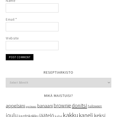
Name
*
Email
*
Website
RESEPTIARKISTO
MIKÄ MAISTUISI?
donitsi
brownie
appelsiini
banaani
halloween
aprikoosi
kakku
kaneli
joulu
keksi
jäätelö
juustokakku
kahvi