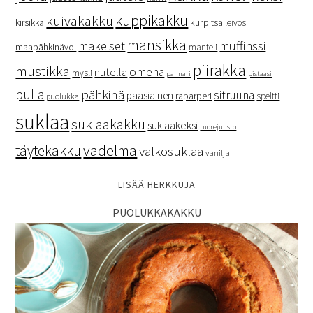
kuppikakku
kuivakakku
kurpitsa
kirsikka
leivos
mansikka
makeiset
muffinssi
maapähkinävoi
manteli
piirakka
mustikka
omena
nutella
mysli
pannari
pistaasi
pulla
pähkinä
sitruuna
pääsiäinen
raparperi
speltti
puolukka
suklaa
suklaakakku
suklaakeksi
tuorejuusto
vadelma
täytekakku
valkosuklaa
vanilja
LISÄÄ HERKKUJA
PUOLUKKAKAKKU