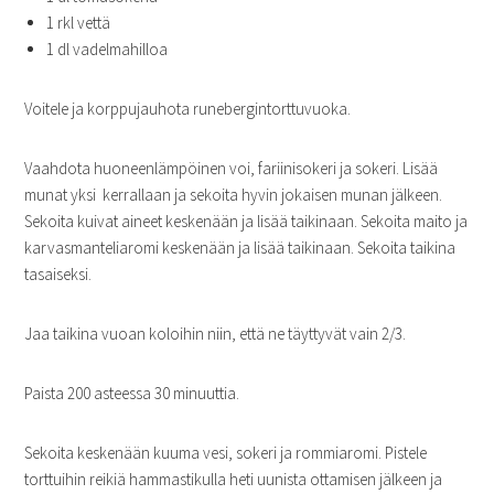
1 rkl vettä
1 dl vadelmahilloa
Voitele ja korppujauhota runebergintorttuvuoka.
Vaahdota huoneenlämpöinen voi, fariinisokeri ja sokeri. Lisää
munat yksi kerrallaan ja sekoita hyvin jokaisen munan jälkeen.
Sekoita kuivat aineet keskenään ja lisää taikinaan. Sekoita maito ja
karvasmanteliaromi keskenään ja lisää taikinaan. Sekoita taikina
tasaiseksi.
Jaa taikina vuoan koloihin niin, että ne täyttyvät vain 2/3.
Paista 200 asteessa 30 minuuttia.
Sekoita keskenään kuuma vesi, sokeri ja rommiaromi. Pistele
torttuihin reikiä hammastikulla heti uunista ottamisen jälkeen ja