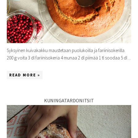
Syksyinen kuivakakku maustetaan puolukoilla ja fariinisokerilla.
200 g voita 3 dl fariinisokeria 4 munaa 2 dl piimää 1 tl soodaa 5 dl ...
READ MORE »
KUNINGATARDONITSIT