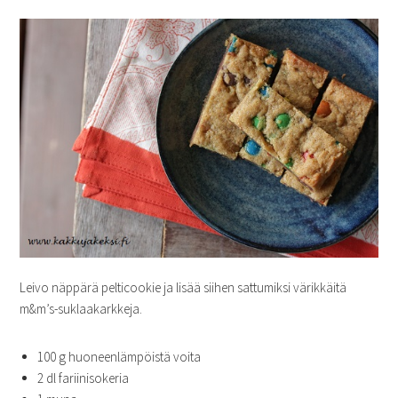
Leivo näppärä pelticookie ja lisää siihen sattumiksi värikkäitä
m&m’s-suklaakarkkeja.
100 g huoneenlämpöistä voita
2 dl fariinisokeria