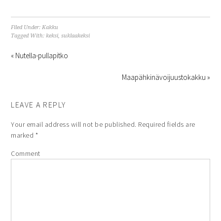
Filed Under:
Kakku
Tagged With:
keksi
,
suklaakeksi
« Nutella-pullapitko
Maapähkinävoijuustokakku »
LEAVE A REPLY
Your email address will not be published.
Required fields are
marked
*
Comment