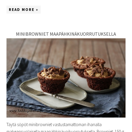
READ MORE »
MINIBROWNIET MAAPÄHKINÄKUORRUTUKSELLA
Täytä söpöt minibrowniet vastustamattoman ihanalla
makeansuolaisella maapähkinävoikuorrutuksella. Browniet: 150 g