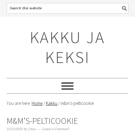
Skip
Skip
Skip
to
to
to
KAKKU JA
primary
content
primary
navigation
sidebar
KEKSI
You are here:
Home
/
Kakku
/
m&m’s-pelticookie
M&M’S-PELTICOOKIE
25/11/2020
by
Liisa
Leave a Comment