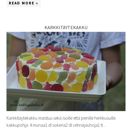
READ MORE »
KARKKITÄYTEKAKKU
Karkkitäytekakku maistuu sekä isoille että pienille herkkusuille.
kakkupohja: 4 munaa1 dl sokeria2 dl vehnäjauhoja1 tl ...