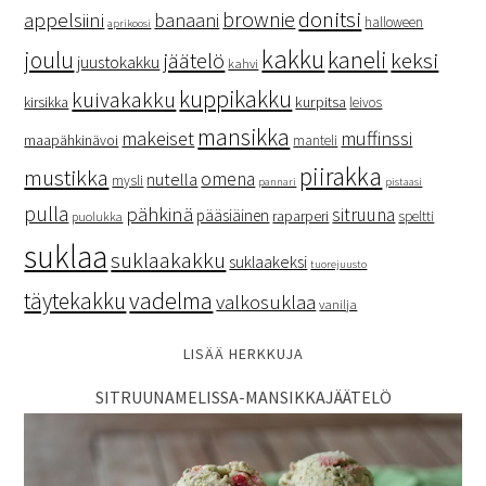
donitsi
brownie
appelsiini
banaani
halloween
aprikoosi
kakku
kaneli
joulu
keksi
jäätelö
juustokakku
kahvi
kuppikakku
kuivakakku
kurpitsa
kirsikka
leivos
mansikka
makeiset
muffinssi
maapähkinävoi
manteli
piirakka
mustikka
omena
nutella
mysli
pannari
pistaasi
pulla
pähkinä
sitruuna
pääsiäinen
raparperi
speltti
puolukka
suklaa
suklaakakku
suklaakeksi
tuorejuusto
vadelma
täytekakku
valkosuklaa
vanilja
LISÄÄ HERKKUJA
SITRUUNAMELISSA-MANSIKKAJÄÄTELÖ