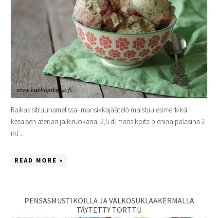
Raikas sitruunamelissa- mansikkajäätelö maistuu esimerkiksi
kesäisen aterian jälkiruokana. 2,5 dl mansikoita pieninä palasina 2
rkl ...
READ MORE »
PENSASMUSTIKOILLA JA VALKOSUKLAAKERMALLA
TÄYTETTY TORTTU