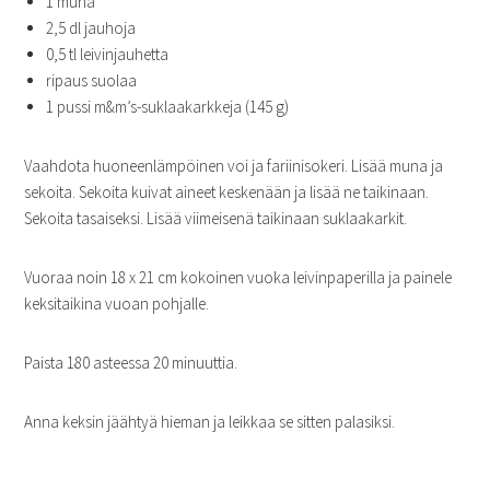
1 muna
2,5 dl jauhoja
0,5 tl leivinjauhetta
ripaus suolaa
1 pussi m&m’s-suklaakarkkeja (145 g)
Vaahdota huoneenlämpöinen voi ja fariinisokeri. Lisää muna ja
sekoita. Sekoita kuivat aineet keskenään ja lisää ne taikinaan.
Sekoita tasaiseksi. Lisää viimeisenä taikinaan suklaakarkit.
Vuoraa noin 18 x 21 cm kokoinen vuoka leivinpaperilla ja painele
keksitaikina vuoan pohjalle.
Paista 180 asteessa 20 minuuttia.
Anna keksin jäähtyä hieman ja leikkaa se sitten palasiksi.