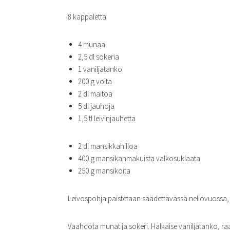
8 kappaletta
4 munaa
2,5 dl sokeria
1 vaniljatanko
200 g voita
2 dl maitoa
5 dl jauhoja
1,5 tl leivinjauhetta
2 dl mansikkahilloa
400 g mansikanmakuista valkosuklaata
250 g mansikoita
Leivospohja paistetaan säädettävässä neliövuossa,
Vaahdota munat ja sokeri. Halkaise vaniljatanko, raap