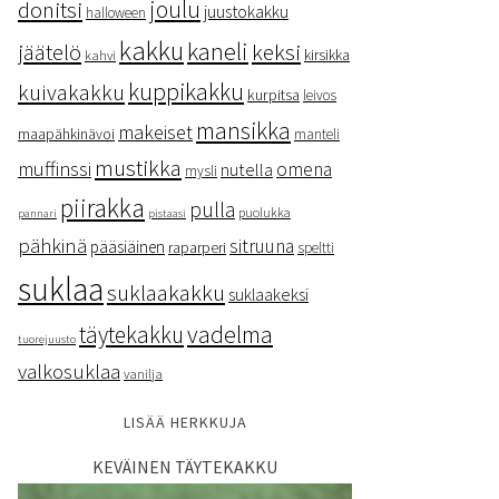
donitsi
joulu
juustokakku
halloween
kakku
kaneli
keksi
jäätelö
kirsikka
kahvi
kuppikakku
kuivakakku
kurpitsa
leivos
mansikka
makeiset
maapähkinävoi
manteli
mustikka
muffinssi
omena
nutella
mysli
piirakka
pulla
puolukka
pannari
pistaasi
pähkinä
sitruuna
pääsiäinen
raparperi
speltti
suklaa
suklaakakku
suklaakeksi
vadelma
täytekakku
tuorejuusto
valkosuklaa
vanilja
LISÄÄ HERKKUJA
KEVÄINEN TÄYTEKAKKU