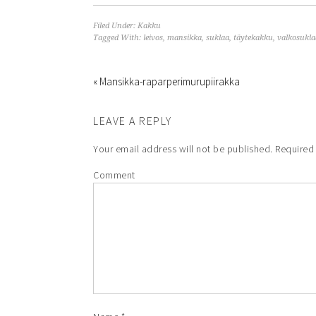
Filed Under:
Kakku
Tagged With:
leivos
,
mansikka
,
suklaa
,
täytekakku
,
valkosukla
« Mansikka-raparperimurupiirakka
LEAVE A REPLY
Your email address will not be published.
Required 
Comment