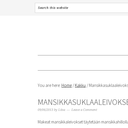
Skip
Skip
Skip
to
to
to
primary
content
primary
navigation
sidebar
You are here:
Home
/
Kakku
/
Mansikkasuklaaleivoks
MANSIKKASUKLAALEIVOKS
09/06/2013
by
Liisa
Leave a Comment
Makeat mansikkaleivokset täytetään mansikkahilloll