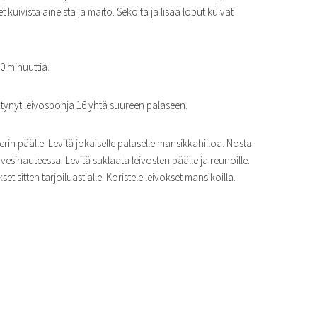
 kuivista aineista ja maito. Sekoita ja lisää loput kuivat
0 minuuttia.
ynyt leivospohja 16 yhtä suureen palaseen.
erin päälle. Levitä jokaiselle palaselle mansikkahilloa. Nosta
 vesihauteessa. Levitä suklaata leivosten päälle ja reunoille.
 sitten tarjoiluastialle. Koristele leivokset mansikoilla.