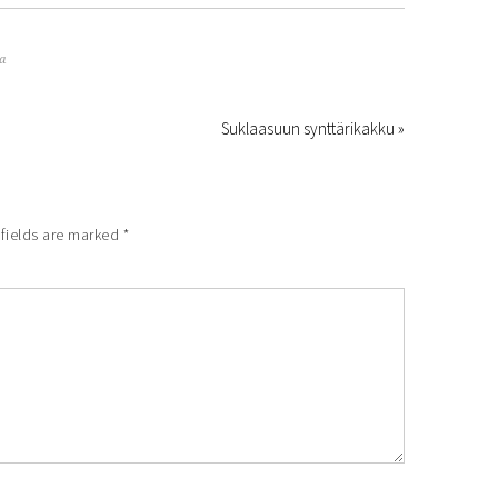
a
Suklaasuun synttärikakku »
fields are marked
*