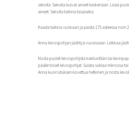
sekoita. Sekoita kuivat aineet keskenään. Lisää puolet
aineet. Sekoita taikina tasaiseksi.
Kaada taikina vuokaan ja paista 175 asteessa noin 2
Anna leivospohjan jäähtyä vuoassaan. Leikkaa jääht
Nosta puolet leivospohjista kakkuritilän tai leivinpap
päälle toiset leivospohjat. Sulata suklaa mikrossa tai
Anna kuorrutuksen kovettua hetkinen ja nosta leivokset