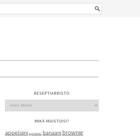
RESEPTIARKISTO
MIKÄ MAISTUISI?
brownie
appelsiini
banaani
aprikoosi