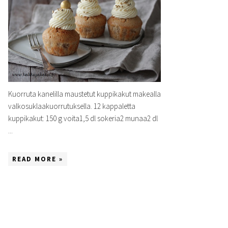
Kuorruta kanelilla maustetut kuppikakut makealla
valkosuklaakuorrutuksella. 12 kappaletta
kuppikakut: 150 g voita1,5 dl sokeria2 munaa2 dl
...
READ MORE »