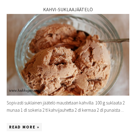
KAHVI-SUKLAAJÄÄTELÖ
Sopivasti suklainen jäätelö maustetaan kahvilla. 100 g suklaata 2
munaa 1 dl sokeria 2 tl kahvijauhetta 2 dl kermaa 2 dl punaista ...
READ MORE »