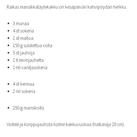
Raikas mansikkatäytekakku on kesäpäivän kahvipöydän herkku.
3 munaa
4 dl sokeria
1 dl maitoa
150 g sulatettua voita
5 dl jauhoja
1 tl leivinjauhetta
1 rkl vaniljasokeria
4 dl kermaa
2 rkl sokeria
250 g mansikoita
Voitele ja korppujauhota kolme kakkuvuokaa (halkaisija 20 cm).