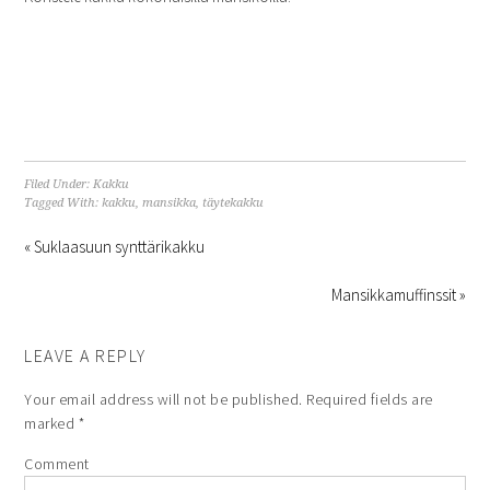
Filed Under:
Kakku
Tagged With:
kakku
,
mansikka
,
täytekakku
« Suklaasuun synttärikakku
Mansikkamuffinssit »
LEAVE A REPLY
Your email address will not be published.
Required fields are
marked
*
Comment