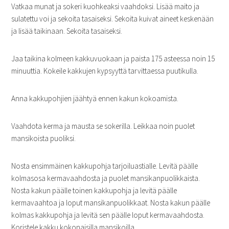
Vatkaa munat ja sokeri kuohkeaksi vaahdoksi. Lisää maito ja
sulatettu voi ja sekoita tasaiseksi. Sekoita kuivat aineet keskenään
ja lisää taikinaan. Sekoita tasaiseksi.
Jaa taikina kolmeen kakkuvuokaan ja paista 175 asteessa noin 15
minuuttia. Kokeile kakkujen kypsyyttä tarvittaessa puutikulla.
Anna kakkupohjien jäähtyä ennen kakun kokoamista.
Vaahdota kerma ja mausta se sokerilla. Leikkaa noin puolet
mansikoista puoliksi.
Nosta ensimmäinen kakkupohja tarjoiluastialle. Levitä päälle
kolmasosa kermavaahdosta ja puolet mansikanpuolikkaista.
Nosta kakun päälle toinen kakkupohja ja levitä päälle
kermavaahtoa ja loput mansikanpuolikkaat. Nosta kakun päälle
kolmas kakkupohja ja levitä sen päälle loput kermavaahdosta.
Koristele kakku kokonaisilla mansikoilla.