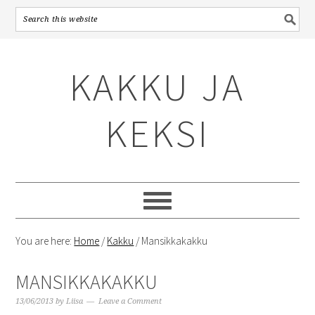
Skip
Skip
Skip
to
to
to
KAKKU JA
primary
content
primary
navigation
sidebar
KEKSI
You are here:
Home
/
Kakku
/
Mansikkakakku
MANSIKKAKAKKU
13/06/2013
by
Liisa
Leave a Comment