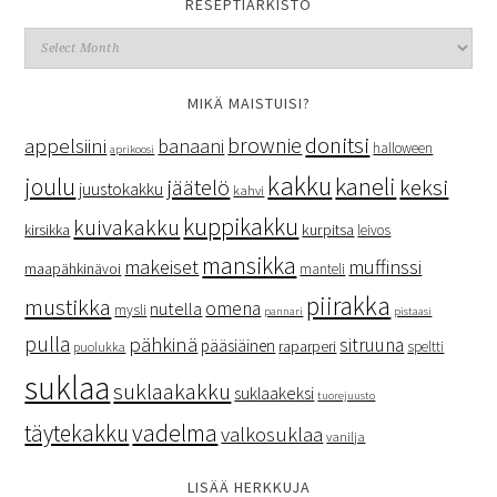
RESEPTIARKISTO
MIKÄ MAISTUISI?
donitsi
brownie
appelsiini
banaani
halloween
aprikoosi
kakku
kaneli
joulu
keksi
jäätelö
juustokakku
kahvi
kuppikakku
kuivakakku
kurpitsa
kirsikka
leivos
mansikka
makeiset
muffinssi
maapähkinävoi
manteli
piirakka
mustikka
omena
nutella
mysli
pannari
pistaasi
pulla
pähkinä
sitruuna
pääsiäinen
raparperi
speltti
puolukka
suklaa
suklaakakku
suklaakeksi
tuorejuusto
vadelma
täytekakku
valkosuklaa
vanilja
LISÄÄ HERKKUJA