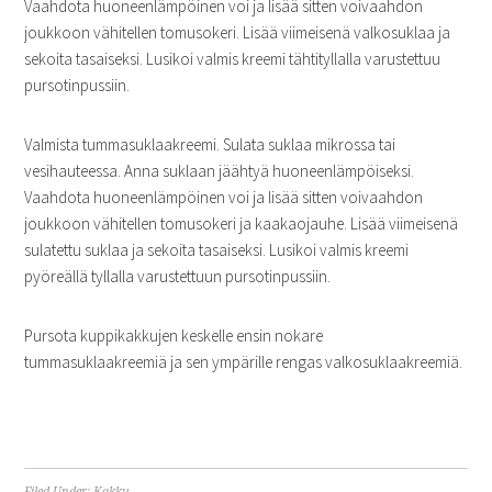
Vaahdota huoneenlämpöinen voi ja lisää sitten voivaahdon
joukkoon vähitellen tomusokeri. Lisää viimeisenä valkosuklaa ja
sekoita tasaiseksi. Lusikoi valmis kreemi tähtityllalla varustettuu
pursotinpussiin.
Valmista tummasuklaakreemi. Sulata suklaa mikrossa tai
vesihauteessa. Anna suklaan jäähtyä huoneenlämpöiseksi.
Vaahdota huoneenlämpöinen voi ja lisää sitten voivaahdon
joukkoon vähitellen tomusokeri ja kaakaojauhe. Lisää viimeisenä
sulatettu suklaa ja sekoita tasaiseksi. Lusikoi valmis kreemi
pyöreällä tyllalla varustettuun pursotinpussiin.
Pursota kuppikakkujen keskelle ensin nokare
tummasuklaakreemiä ja sen ympärille rengas valkosuklaakreemiä.
Filed Under:
Kakku