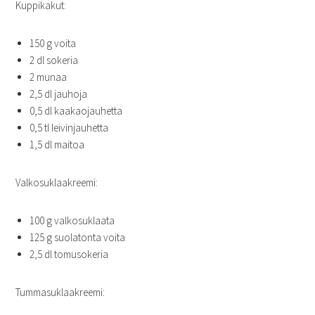
Kuppikakut:
150 g voita
2 dl sokeria
2 munaa
2,5 dl jauhoja
0,5 dl kaakaojauhetta
0,5 tl leivinjauhetta
1,5 dl maitoa
Valkosuklaakreemi:
100 g valkosuklaata
125 g suolatonta voita
2,5 dl tomusokeria
Tummasuklaakreemi: