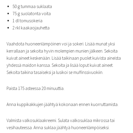
50 g tummaa suklaata
75 g suolatonta voita
1 dl tomusokeria
2 rkl kaakaojauhetta
Vaahdota huoneenlämpöinen voi ja sokeri. Lisää munat yksi
kerrallaan ja sekoita hyvin molempien munien jälkeen. Sekoita
kuivat aineet keskenään. Lisää taikinaan puolet kuivista aineista
yhdessä maidon kanssa. Sekoita ja lisää loput kuivat aineet.
Sekoita taikina tasaiseksi ja lusikoi se muffinssivuokiin.
Paista 175 asteessa 20 minuuttia.
Anna kuppikakkujen jäähtyä kokonaan ennen kuorruttamista.
Valmista valkosuklaakreemi. Sulata valkosuklaa mikrossa tai
vesihauteessa. Anna suklaa jäähtyä huoneenlämpöiseksi.