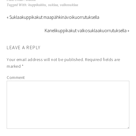
Tagged With:
kuppikakku
,
suklaa
,
valkosuklaa
« Suklaakuppikakut maapähkinävoikuorrutuksella
Kanelikuppikakut valkosuklaakuorrutuksella »
LEAVE A REPLY
Your email address will not be published.
Required fields are
marked
*
Comment