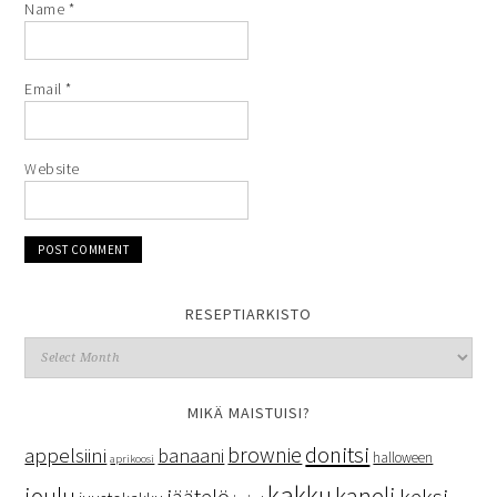
Name
*
Email
*
Website
RESEPTIARKISTO
MIKÄ MAISTUISI?
donitsi
brownie
appelsiini
banaani
halloween
aprikoosi
kakku
kaneli
joulu
keksi
jäätelö