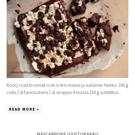
Rocky road browniet ovat överin makea ja suklainen herkku. 200 g
voita 2 dl fariinisokeria 1 dl siirappia 4 munaa 250 g sulatettua ...
READ MORE »
MASCARPONEJUUSTOKAKKU