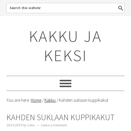
Skip
Skip
Skip
to
to
to
KAKKU JA
primary
content
primary
navigation
sidebar
KEKSI
You are here:
Home
/
Kakku
/
Kahden suklaan kuppikakut
KAHDEN SUKLAAN KUPPIKAKUT
20/11/2019
by
Liisa
Leave a Comment