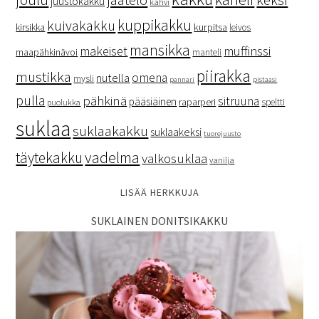
juustokakku
kahvi
kuppikakku
kuivakakku
kurpitsa
kirsikka
leivos
mansikka
makeiset
muffinssi
maapähkinävoi
manteli
piirakka
mustikka
omena
nutella
mysli
pannari
pistaasi
pulla
pähkinä
sitruuna
pääsiäinen
raparperi
speltti
puolukka
suklaa
suklaakakku
suklaakeksi
tuorejuusto
vadelma
täytekakku
valkosuklaa
vanilja
LISÄÄ HERKKUJA
SUKLAINEN DONITSIKAKKU