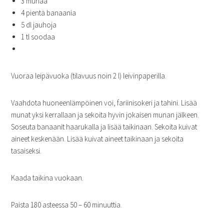
3 munaa
4 pientä banaania
5 dl jauhoja
1 tl soodaa
Vuoraa leipävuoka (tilavuus noin 2 l) leivinpaperilla.
Vaahdota huoneenlämpöinen voi, fariinisokeri ja tahini. Lisää
munat yksi kerrallaan ja sekoita hyvin jokaisen munan jälkeen.
Soseuta banaanit haarukalla ja lisää taikinaan. Sekoita kuivat
aineet keskenään. Lisää kuivat aineet taikinaan ja sekoita
tasaiseksi.
Kaada taikina vuokaan.
Paista 180 asteessa 50 – 60 minuuttia.