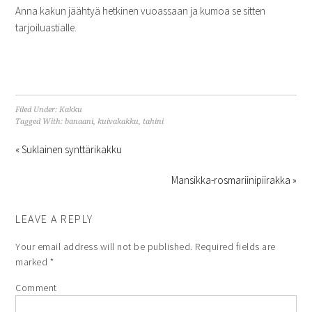
Anna kakun jäähtyä hetkinen vuoassaan ja kumoa se sitten
tarjoiluastialle.
Filed Under:
Kakku
Tagged With:
banaani
,
kuivakakku
,
tahini
« Suklainen synttärikakku
Mansikka-rosmariinipiirakka »
LEAVE A REPLY
Your email address will not be published.
Required fields are
marked
*
Comment