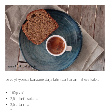
Leivo ylikypsistä banaaneista ja tahinista ihanan mehevä kakku.
100 g voita
2,5 dl fariinisokeria
2,5 dl tahinia