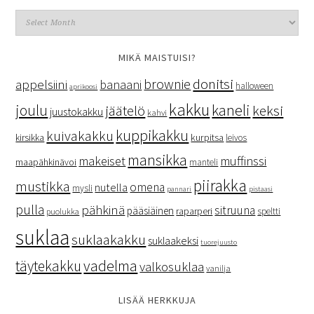
MIKÄ MAISTUISI?
donitsi
brownie
appelsiini
banaani
halloween
aprikoosi
kakku
kaneli
joulu
keksi
jäätelö
juustokakku
kahvi
kuppikakku
kuivakakku
kurpitsa
kirsikka
leivos
mansikka
makeiset
muffinssi
maapähkinävoi
manteli
piirakka
mustikka
omena
nutella
mysli
pannari
pistaasi
pulla
pähkinä
sitruuna
pääsiäinen
raparperi
speltti
puolukka
suklaa
suklaakakku
suklaakeksi
tuorejuusto
vadelma
täytekakku
valkosuklaa
vanilja
LISÄÄ HERKKUJA