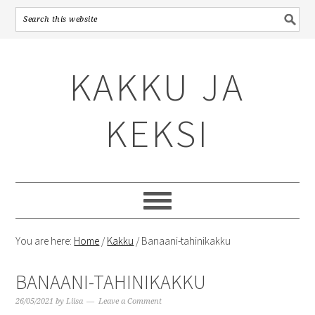
Skip
Skip
Skip
to
to
to
KAKKU JA
primary
content
primary
navigation
sidebar
KEKSI
You are here:
Home
/
Kakku
/
Banaani-tahinikakku
BANAANI-TAHINIKAKKU
26/05/2021
by
Liisa
Leave a Comment