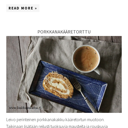
READ MORE »
PORKKANAKÄÄRETORTTU
Leivo perinteinen porkkanakakku kääretortun muotoon.
Taikinaan lisätään reilusti tuoksuvia mausteita ja rouskuvia