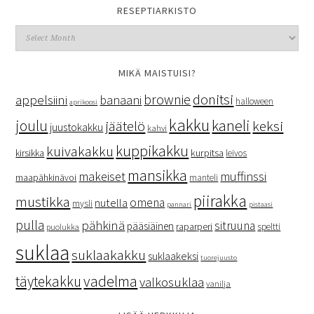
RESEPTIARKISTO
MIKÄ MAISTUISI?
donitsi
brownie
appelsiini
banaani
halloween
aprikoosi
kakku
kaneli
joulu
keksi
jäätelö
juustokakku
kahvi
kuppikakku
kuivakakku
kurpitsa
kirsikka
leivos
mansikka
makeiset
muffinssi
maapähkinävoi
manteli
piirakka
mustikka
omena
nutella
mysli
pannari
pistaasi
pulla
pähkinä
sitruuna
pääsiäinen
raparperi
speltti
puolukka
suklaa
suklaakakku
suklaakeksi
tuorejuusto
vadelma
täytekakku
valkosuklaa
vanilja