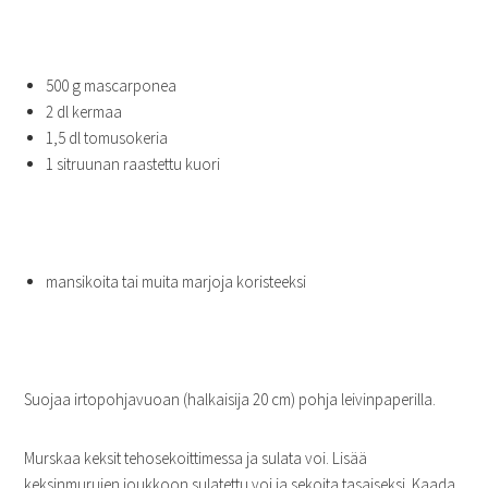
500 g mascarponea
2 dl kermaa
1,5 dl tomusokeria
1 sitruunan raastettu kuori
mansikoita tai muita marjoja koristeeksi
Suojaa irtopohjavuoan (halkaisija 20 cm) pohja leivinpaperilla.
Murskaa keksit tehosekoittimessa ja sulata voi. Lisää
keksinmurujen joukkoon sulatettu voi ja sekoita tasaiseksi. Kaada