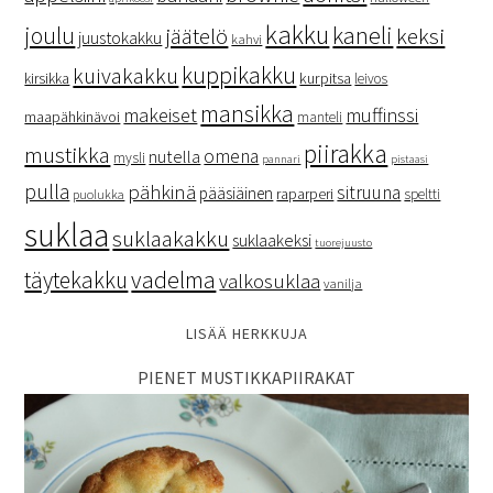
kakku
kaneli
joulu
keksi
jäätelö
juustokakku
kahvi
kuppikakku
kuivakakku
kurpitsa
kirsikka
leivos
mansikka
makeiset
muffinssi
maapähkinävoi
manteli
piirakka
mustikka
omena
nutella
mysli
pannari
pistaasi
pulla
pähkinä
sitruuna
pääsiäinen
raparperi
speltti
puolukka
suklaa
suklaakakku
suklaakeksi
tuorejuusto
vadelma
täytekakku
valkosuklaa
vanilja
LISÄÄ HERKKUJA
PIENET MUSTIKKAPIIRAKAT