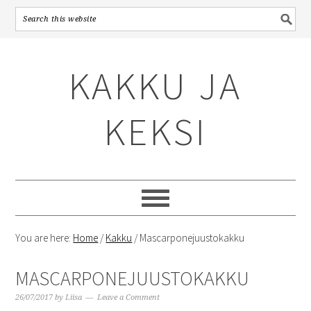
Skip
Skip
Skip
to
to
to
KAKKU JA
primary
content
primary
navigation
sidebar
KEKSI
You are here:
Home
/
Kakku
/
Mascarponejuustokakku
MASCARPONEJUUSTOKAKKU
26/07/2017
by
Liisa
Leave a Comment