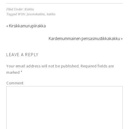
Filed Under:
Kakku
Tagged With:
juustokakku
,
kakku
« Kirsikkamurupiirakka
Kardemummainen pensasmustikkakakku »
LEAVE A REPLY
Your email address will not be published.
Required fields are
marked
*
Comment