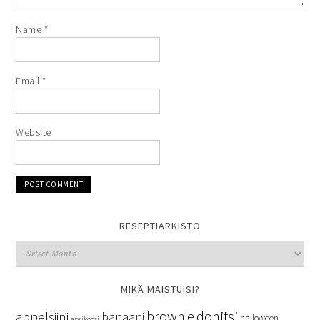
Name
*
Email
*
Website
RESEPTIARKISTO
MIKÄ MAISTUISI?
donitsi
brownie
appelsiini
banaani
halloween
aprikoosi