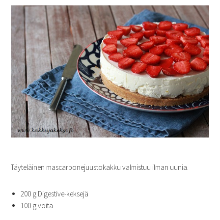
Täyteläinen mascarponejuustokakku valmistuu ilman uunia.
200 g Digestive-keksejä
100 g voita