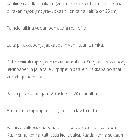
kaulimen avulla vuokaan (vuoan koko 35 x 12 cm, voit leipoa
piirakan myös ympyrävuokaan, jonka halkaisija on 25 cm).
Painele taikina vuoan pohjalle ja reunoille.
Laita piirakkapohja jääkaappiin vähintään tunniksi.
Pistele piiirakkapohjaan reikiä haarukalla. Suojaa piirakkapohja
leivinpaperilla ja laita leivinpaperin päälle piirakkapainoja tai
kuivattuja herneitä.
Paista piirakkapohjaa 180 asteessa 20 minuuttia.
Anna piirakkapohjan jäähtyä ennen täyttämistä.
Valmista valkosuklaaganache. Pilko valkosuklaa kulhoon.
Kuumenna kerma kattilassa kiehuvaksi. Kaada kerma suklaan