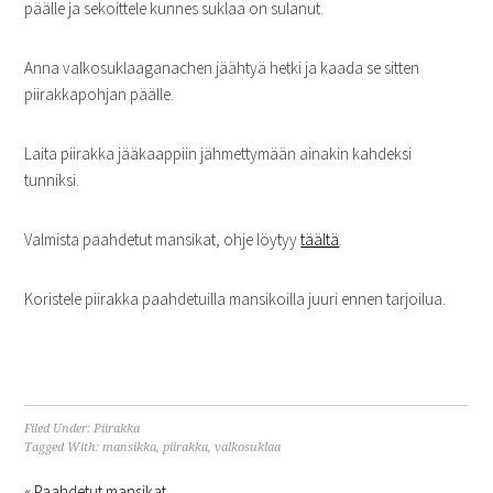
päälle ja sekoittele kunnes suklaa on sulanut.
Anna valkosuklaaganachen jäähtyä hetki ja kaada se sitten
piirakkapohjan päälle.
Laita piirakka jääkaappiin jähmettymään ainakin kahdeksi
tunniksi.
Valmista paahdetut mansikat, ohje löytyy
täältä
.
Koristele piirakka paahdetuilla mansikoilla juuri ennen tarjoilua.
Filed Under:
Piirakka
Tagged With:
mansikka
,
piirakka
,
valkosuklaa
« Paahdetut mansikat