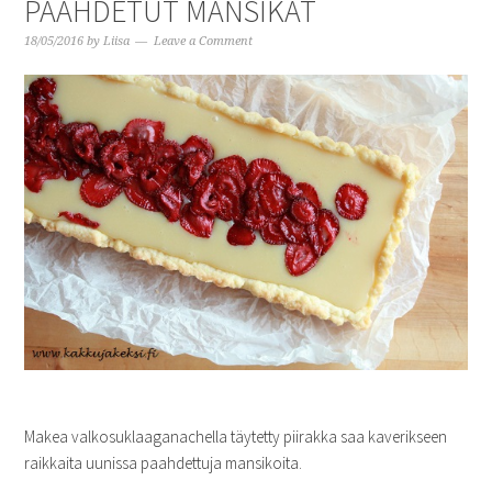
PAAHDETUT MANSIKAT
18/05/2016
by
Liisa
Leave a Comment
Makea valkosuklaaganachella täytetty piirakka saa kaverikseen
raikkaita uunissa paahdettuja mansikoita.