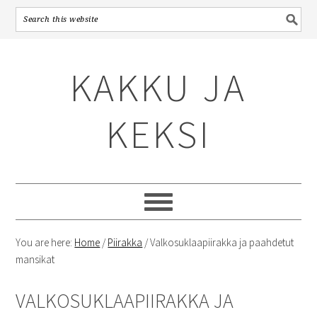
Skip
Skip
Skip
to
to
to
KAKKU JA
primary
content
primary
navigation
sidebar
KEKSI
You are here:
Home
/
Piirakka
/
Valkosuklaapiirakka ja paahdetut
mansikat
VALKOSUKLAAPIIRAKKA JA