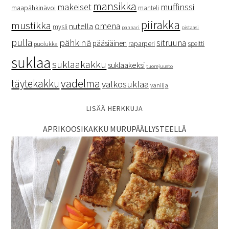
mansikka
makeiset
muffinssi
maapähkinävoi
manteli
piirakka
mustikka
omena
nutella
mysli
pannari
pistaasi
pulla
pähkinä
sitruuna
pääsiäinen
raparperi
speltti
puolukka
suklaa
suklaakakku
suklaakeksi
tuorejuusto
vadelma
täytekakku
valkosuklaa
vanilja
LISÄÄ HERKKUJA
APRIKOOSIKAKKU MURUPÄÄLLYSTEELLÄ