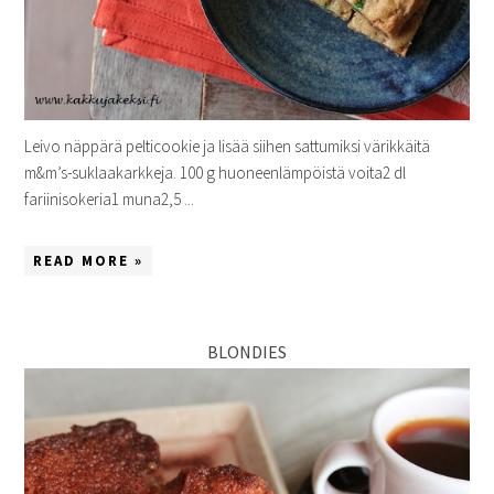
Leivo näppärä pelticookie ja lisää siihen sattumiksi värikkäitä
m&m’s-suklaakarkkeja. 100 g huoneenlämpöistä voita2 dl
fariinisokeria1 muna2,5 ...
READ MORE »
BLONDIES