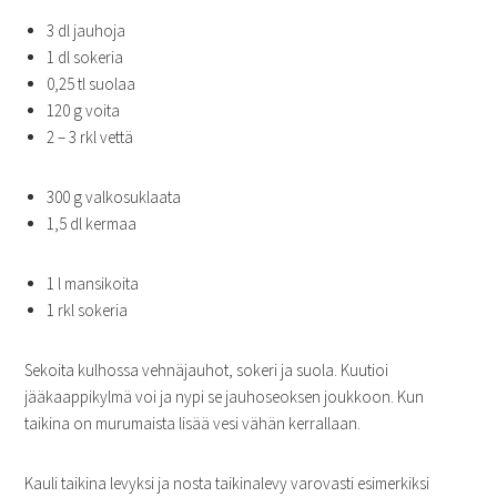
3 dl jauhoja
1 dl sokeria
0,25 tl suolaa
120 g voita
2 – 3 rkl vettä
300 g valkosuklaata
1,5 dl kermaa
1 l mansikoita
1 rkl sokeria
Sekoita kulhossa vehnäjauhot, sokeri ja suola. Kuutioi
jääkaappikylmä voi ja nypi se jauhoseoksen joukkoon. Kun
taikina on murumaista lisää vesi vähän kerrallaan.
Kauli taikina levyksi ja nosta taikinalevy varovasti esimerkiksi