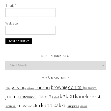
Email
*
Website
RESEPTIARKISTO
MIKÄ MAISTUISI?
donitsi
brownie
appelsiini
banaani
halloween
aprikoosi
kakku
kaneli
joulu
keksi
jäätelö
juustokakku
kahvi
kuppikakku
kuivakakku
kurpitsa
kirsikka
leivos