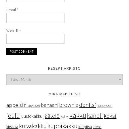
Email
*
Website
RESEPTIARKISTO
MIKÄ MAISTUISI?
donitsi
brownie
appelsiini
banaani
halloween
aprikoosi
kakku
kaneli
joulu
keksi
jäätelö
juustokakku
kahvi
kuppikakku
kuivakakku
kurpitsa
kirsikka
leivos