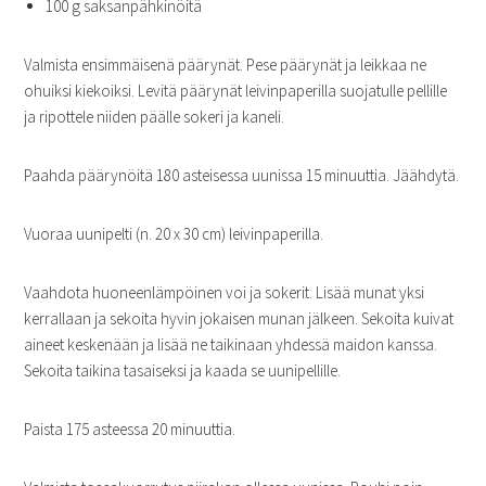
100 g saksanpähkinöitä
Valmista ensimmäisenä päärynät. Pese päärynät ja leikkaa ne
ohuiksi kiekoiksi. Levitä päärynät leivinpaperilla suojatulle pellille
ja ripottele niiden päälle sokeri ja kaneli.
Paahda päärynöitä 180 asteisessa uunissa 15 minuuttia. Jäähdytä.
Vuoraa uunipelti (n. 20 x 30 cm) leivinpaperilla.
Vaahdota huoneenlämpöinen voi ja sokerit. Lisää munat yksi
kerrallaan ja sekoita hyvin jokaisen munan jälkeen. Sekoita kuivat
aineet keskenään ja lisää ne taikinaan yhdessä maidon kanssa.
Sekoita taikina tasaiseksi ja kaada se uunipellille.
Paista 175 asteessa 20 minuuttia.