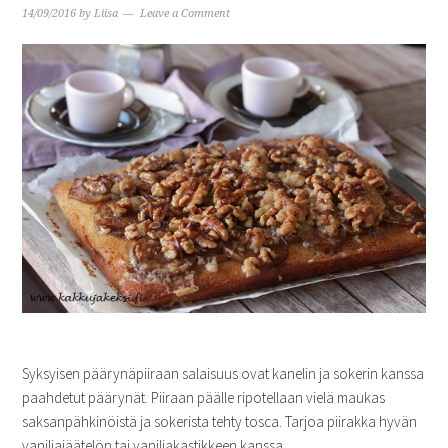
14/09/2016
by
Liisa
Leave a Comment
Syksyisen päärynäpiiraan salaisuus ovat kanelin ja sokerin kanssa
paahdetut päärynät. Piiraan päälle ripotellaan vielä maukas
saksanpähkinöistä ja sokerista tehty tosca. Tarjoa piirakka hyvän
vaniljajäätelön tai vaniljakastikkeen kanssa.