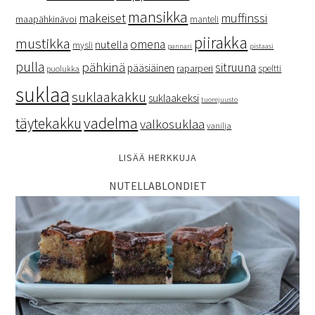
mansikka
makeiset
muffinssi
maapähkinävoi
manteli
piirakka
mustikka
omena
nutella
mysli
pannari
pistaasi
pulla
pähkinä
sitruuna
pääsiäinen
raparperi
speltti
puolukka
suklaa
suklaakakku
suklaakeksi
tuorejuusto
vadelma
täytekakku
valkosuklaa
vanilja
LISÄÄ HERKKUJA
NUTELLABLONDIET