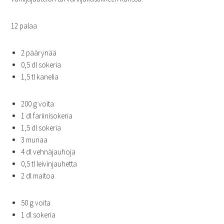
12 palaa
2 päärynää
0,5 dl sokeria
1,5 tl kanelia
200 g voita
1 dl fariinisokeria
1,5 dl sokeria
3 munaa
4 dl vehnäjauhoja
0,5 tl leivinjauhetta
2 dl maitoa
50 g voita
1 dl sokeria