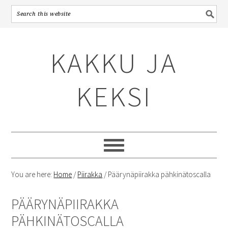
Skip
Skip
Skip
to
to
to
KAKKU JA
primary
content
primary
navigation
sidebar
KEKSI
You are here:
Home
/
Piirakka
/
Päärynäpiirakka pähkinätoscalla
PÄÄRYNÄPIIRAKKA
PÄHKINÄTOSCALLA