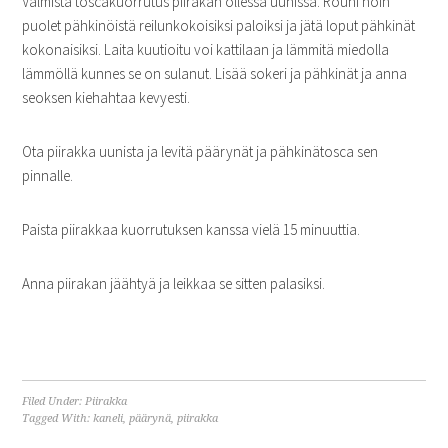
Valmista toscakuorrutus piirakan ollessa uunissa. Rouhi noin
puolet pähkinöistä reilunkokoisiksi paloiksi ja jätä loput pähkinät
kokonaisiksi. Laita kuutioitu voi kattilaan ja lämmitä miedolla
lämmöllä kunnes se on sulanut. Lisää sokeri ja pähkinät ja anna
seoksen kiehahtaa kevyesti.
Ota piirakka uunista ja levitä päärynät ja pähkinätosca sen
pinnalle.
Paista piirakkaa kuorrutuksen kanssa vielä 15 minuuttia.
Anna piirakan jäähtyä ja leikkaa se sitten palasiksi.
Filed Under:
Piirakka
Tagged With:
kaneli
,
päärynä
,
piirakka