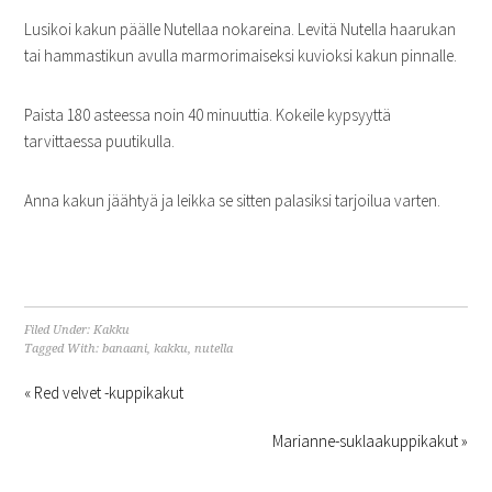
Lusikoi kakun päälle Nutellaa nokareina. Levitä Nutella haarukan
tai hammastikun avulla marmorimaiseksi kuvioksi kakun pinnalle.
Paista 180 asteessa noin 40 minuuttia. Kokeile kypsyyttä
tarvittaessa puutikulla.
Anna kakun jäähtyä ja leikka se sitten palasiksi tarjoilua varten.
Filed Under:
Kakku
Tagged With:
banaani
,
kakku
,
nutella
« Red velvet -kuppikakut
Marianne-suklaakuppikakut »