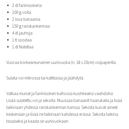
2 dl fariinisokeria
100 g voita
2 isoa banaania
150 g ranskankermaa
4 dl jauhoja
1 tl soodaa
1 dl Nutellaa
Vuoraa korkeareunainen uunivuoka (n. 18 x 20cm) voipaperilla.
Sulata voi mikrossa tai kattilassa ja jäähdytä.
Vatkaa munat ja fariinisokeri kulhossa kuohkeaksi vaahdoksi.
Lisää sulatettu voi ja sekoita. Muussaa banaanit haarukalla ja lisää
taikinaan yhdessä ranskankerman kanssa. Sekoita kuivat aineet
keskenään ja lisää ne taikinaan kahdessa erässä. Sekoita taikina
tasaiseksi ja kaada se uunivuokaan.