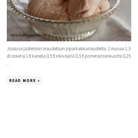
Jouluna jäätelökin maustetaan piparkakkumausteilla. 2 munaa 1,5
dl sokeria 1 tl kanelia 0,5 tl inkivääriä 0,5 tl pomeranssinkuorta 0,25
...
READ MORE »