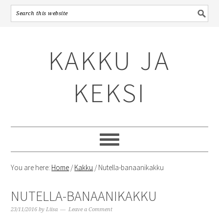
Skip
Skip
Skip
to
to
to
KAKKU JA
primary
content
primary
navigation
sidebar
KEKSI
You are here:
Home
/
Kakku
/
Nutella-banaanikakku
NUTELLA-BANAANIKAKKU
23/11/2016
by
Liisa
Leave a Comment