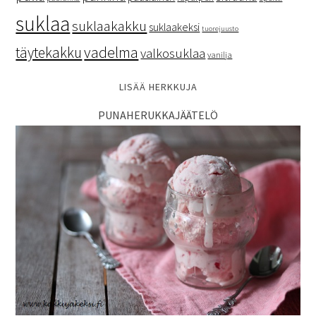
suklaa
suklaakakku
suklaakeksi
tuorejuusto
vadelma
täytekakku
valkosuklaa
vanilja
LISÄÄ HERKKUJA
PUNAHERUKKAJÄÄTELÖ