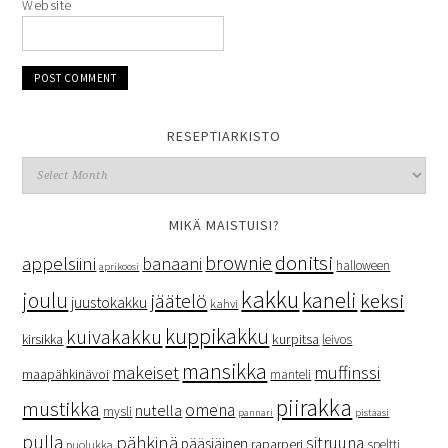
Website
RESEPTIARKISTO
MIKÄ MAISTUISI?
donitsi
brownie
appelsiini
banaani
halloween
aprikoosi
kakku
kaneli
joulu
keksi
jäätelö
juustokakku
kahvi
kuppikakku
kuivakakku
kurpitsa
kirsikka
leivos
mansikka
makeiset
muffinssi
maapähkinävoi
manteli
piirakka
mustikka
omena
nutella
mysli
pannari
pistaasi
pulla
pähkinä
sitruuna
pääsiäinen
raparperi
speltti
puolukka